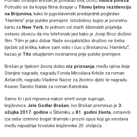
Pomalo strašljivi Brešan je povukao dva, očito,
mudra poteza
.
Potrudio se da kopija filma dospije u
Titovu ljetnu rezidenciju
na Brijunima
, kako bi jugoslavenski predsjednik pogledao
“Hamleta” prije pulske premijere. Istodobno, kupio je povratnu
kartu za
New York
, te jednom od starih šibenskih prijatelja
ostavio obvezu da mu telefonski javi kako je Josip Broz doživio
film. “Film je jako dobar. Naše socijalističko društvo ne treba
bježati od kritika, kakve sam vidio i čuo u Brešanovu ‘Hamletu'”,
kazao je
Tito
okupljenim novinarima prije pulske premijere.
Brešan je tijekom života dobio
niz priznanja
, među njima dvije
Sterijine nagrade, nagradu Fonda Miroslava Krleže za roman
Astaroth, nagradu Vladimir Nazor za životno djelo te nagradu
Ksaver Šandor Đalski za roman Katedrala.
Samo tri i pol mjeseca nakon smrti svoje supruge,
književnice
Jele Godlar Brešan
, Ivo Brešan preminuo je
3.
ožujka 2017. godine
u Šibeniku, u
81. godini života
, ostavivši
iza sebe iznimno bogat dramski i prozni opus koji ga svrstava
među najvažnije hrvatske književnike 20. stoljeća.