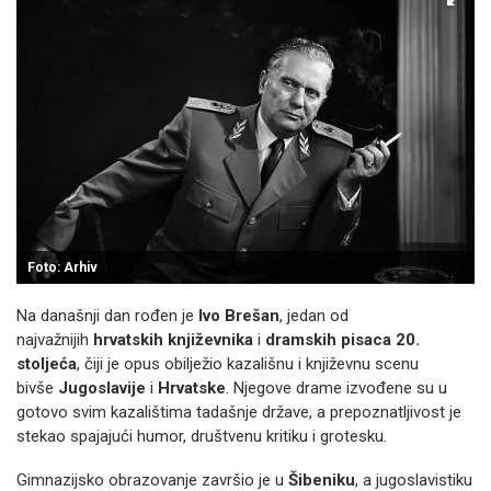
Foto: Arhiv
Na današnji dan rođen je
Ivo Brešan
, jedan od
najvažnijih
hrvatskih književnika
i
dramskih pisaca 20.
stoljeća
, čiji je opus obilježio kazališnu i književnu scenu
bivše
Jugoslavije
i
Hrvatske
. Njegove drame izvođene su u
gotovo svim kazalištima tadašnje države, a prepoznatljivost je
stekao spajajući humor, društvenu kritiku i grotesku.
Gimnazijsko obrazovanje završio je u
Šibeniku
, a jugoslavistiku