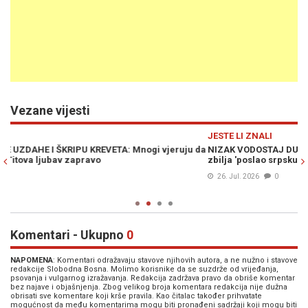
Vezane vijesti
Previous
N
JESTE LI ZNALI
u da
NIZAK VODOSTAJ DUNAVO OTKRIO KRVAVU PROŠLOST: Je li Tito
zbilja 'poslao srpsku nejač da gine'?
26. Jul. 2026
0
Komentari - Ukupno
0
NAPOMENA
: Komentari odražavaju stavove njihovih autora, a ne nužno i stavove
redakcije Slobodna Bosna. Molimo korisnike da se suzdrže od vrijeđanja,
psovanja i vulgarnog izražavanja. Redakcija zadržava pravo da obriše komentar
bez najave i objašnjenja. Zbog velikog broja komentara redakcija nije dužna
obrisati sve komentare koji krše pravila. Kao čitalac također prihvatate
mogućnost da među komentarima mogu biti pronađeni sadržaji koji mogu biti