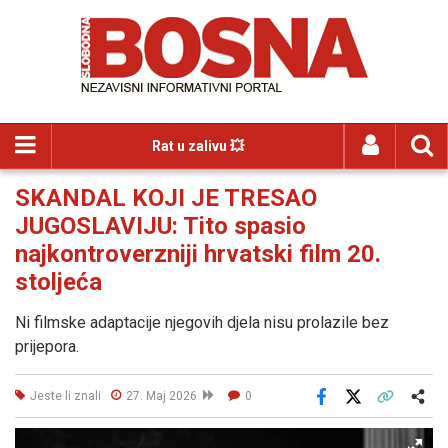
Rat u zalivu 💥
SKANDAL KOJI JE TRESAO
JUGOSLAVIJU: Tito spasio
najkontroverzniji hrvatski film 20.
stoljeća
Ni filmske adaptacije njegovih djela nisu prolazile bez
prijepora.
Jeste li znali
27. Maj 2026
0
Facebook
X
Kopiraj link
Više