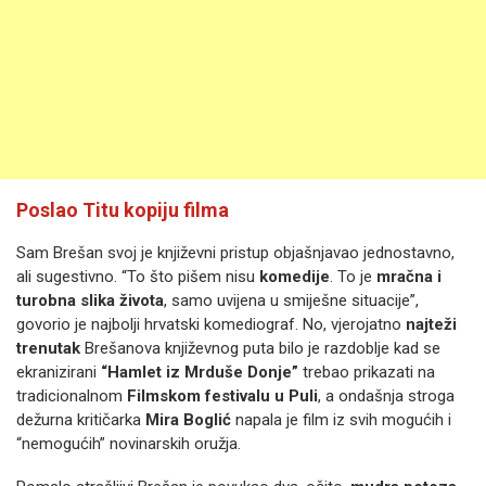
Poslao Titu kopiju filma
Sam Brešan svoj je književni pristup objašnjavao jednostavno,
ali sugestivno. “To što pišem nisu
komedije
. To je
mračna i
turobna slika života
, samo uvijena u smiješne situacije”,
govorio je najbolji hrvatski komediograf. No, vjerojatno
najteži
trenutak
Brešanova književnog puta bilo je razdoblje kad se
ekranizirani
“Hamlet iz Mrduše Donje”
trebao prikazati na
tradicionalnom
Filmskom festivalu u Puli
, a ondašnja stroga
dežurna kritičarka
Mira Boglić
napala je film iz svih mogućih i
“nemogućih” novinarskih oružja.