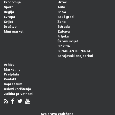
Ekonomija
HiTec
Sport
Auto
Regija
Show
Evropa
Sex i grad
Svijet
Žena
Društvo
Estrada
Mini market
Zabava
Frljoka
Šareni svijet
SP 2026
SENAD ANTE-PORTAL
Sarajevski snajperisti
Arhiva
Marketing
Pretplata
Kontakt
Impressum
Uslovi korištenja
Zaštita privatnosti
Sva prava zadržana.