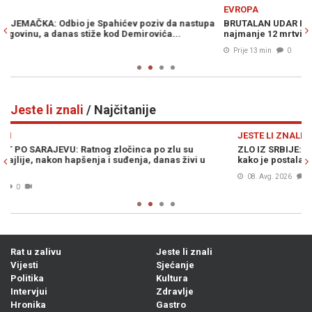
Previous
N
EVROPA
upa
BRUTALAN UDAR IZ UKRAJINE: Dronovima zasuli naftnog giganta,
najmanje 12 mrtvih (VIDEO)
Prije 13 min
0
Jeste li znali
/ Najčitanije
Previous
N
JESTE LI ZNALI
ZLO IZ SRBIJE: Od ruke ove žene umirali su kao pokošeni, evo
kako je postala prvi masovni ubica u regiji…
08. Avg. 2026
0
Rat u zalivu
Jeste li znali
Vijesti
Sjećanje
Politika
Kultura
Intervjui
Zdravlje
Hronika
Gastro