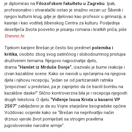
je diplomirao na
Filozofskom fakultetu u Zagrebu
. Ipak,
profesionalno i stvaralački ostao je snažno vezan uz Šibenik i
njegov kulturni krug, gdje je djelovao kao profesor u gimnaziji, a
kasnije i kao voditelj šibenskog Centra za kulturu. Posljednja
desetljeća života posvetio je pisanju romana i kratkih priča, piše
Dnevno.hr
.
Tijekom karijere Brešan je često bio predmet
polemika i
kritika
, osobito zbog svog satiričnog i slobodoumnog pristupa
društvenim temama. Njegovo najpoznatije djelo,
drama
“Hamlet iz Mrduše Donje”
, izazivalo je burne reakcije i
izvan kazališne scene. Kako se navodi u sjećanjima na njegova
djela i njihovu recepciju, “jedan se od partizanskih ratnika
‘prepoznao’ u predstavi, pa je zaprijetio da će baciti bombu na
kazališne daske!” Slično kontroverzna bila je i recepcija njegovih
drugih tekstova. O djelu
“Viđenje Isusa Krista u kasarni VP
2507”
zabilježeno je da su Vojne starješine beogradske općine
Voždovac ocijenile kako se “Brešan na neprihvatljiv način
drznuo vjerski život pomiješati sa strogim pravilima
jugoslovenske narodne armije”.