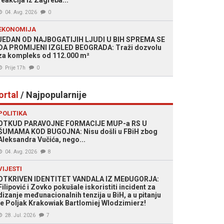
reakcija iz Zagreba...
04. Avg. 2026
0
EKONOMIJA
JEDAN OD NAJBOGATIJIH LJUDI U BIH SPREMA SE
DA PROMIJENI IZGLED BEOGRADA: Traži dozvolu
za kompleks od 112.000 m²
Prije 17h
0
ortal
/ Najpopularnije
POLITIKA
OTKUD PARAVOJNE FORMACIJE MUP-a RS U
ŠUMAMA KOD BUGOJNA: Nisu došli u FBiH zbog
Aleksandra Vučića, nego...
04. Avg. 2026
8
VIJESTI
OTKRIVEN IDENTITET VANDALA IZ MEĐUGORJA:
Filipović i Zovko pokušale iskoristiti incident za
dizanje međunacionalnih tenzija u BiH, a u pitanju
je Poljak Krakowiak Bartlomiej Wlodzimierz!
28. Jul. 2026
7