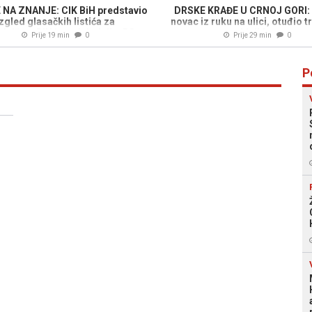
 NA ZNANJE: CIK BiH predstavio
DRSKE KRAĐE U CRNOJ GORI:
zgled glasačkih listića za
novac iz ruku na ulici, otuđio tr
dništvo BiH i predsjednika RS-a,
bicikl...
Prije 19 min
0
Prije 29 min
0
bratite pažnju na detalje...
P