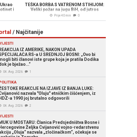
 Ukrao
TEŠKA BORBA S VATRENOM STIHIJOM:
otinet i
Veliki požar na jugu BiH, od jutros
djeluje helikopter...
Prije 40 min
0
ortal
/ Najčitanije
VIJESTI
REAKCIJA IZ AMERIKE, NAKON UPADA
SPECIJALACA RS-a U SREDNJOJ BOSNI: „Ovo bi
mogli biti članovi iste grupe koja je pratila Dodika
dok je bježao...“
04. Avg. 2026
1
POLITIKA
ŽESTOKE REAKCIJE NA IZJAVE IZ BANJA LUKE:
Cvijanović nazvala "Oluju" etničkim čišćenjem, iz
HDZ-a 1990 joj brutalno odgovorili
04. Avg. 2026
2
VIJESTI
MUK U MOSTARU: Članica Predsjedništva Bosne i
Hercegovine Željka Cvijanović vojno-redarstvenu
akciju „Oluja“ nazvala „zločinačkom“, očekuje se