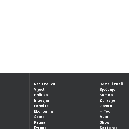
Rat u zalivu
Jeste li znali
Vijesti
Sjećanje
Politika
Kultura
Intervjui
Zdravlje
Hronika
Gastro
Ekonomija
HiTec
Sport
Auto
Regija
Show
Evropa
Sex i grad