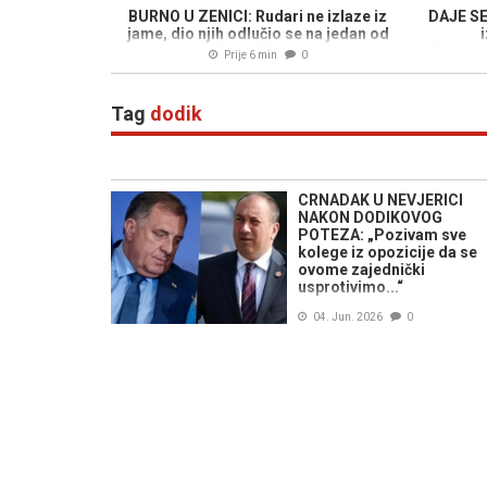
BURNO U ZENICI: Rudari ne izlaze iz
DAJE SE
jame, dio njih odlučio se na jedan od
i
najradikalnijih poteza...
Predsje
Prije 6 min
0
o
Tag
dodik
CRNADAK U NEVJERICI
NAKON DODIKOVOG
POTEZA: „Pozivam sve
kolege iz opozicije da se
ovome zajednički
usprotivimo...“
04. Jun. 2026
0