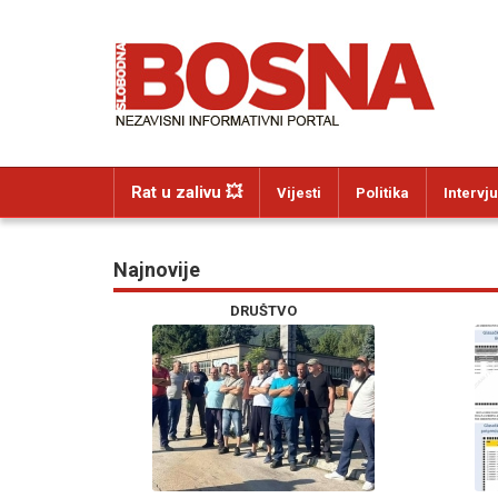
Rat u zalivu 💥
Vijesti
Politika
Intervju
Najnovije
DRUŠTVO