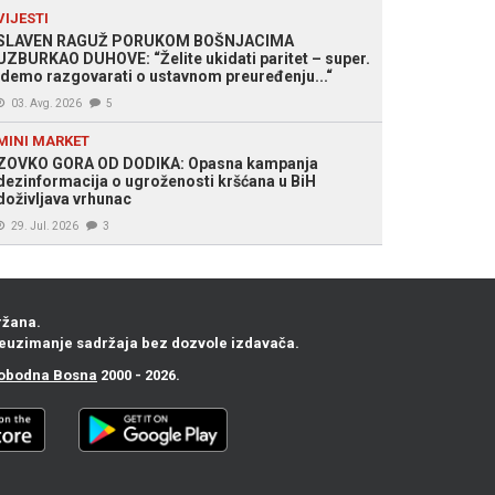
VIJESTI
SLAVEN RAGUŽ PORUKOM BOŠNJACIMA
UZBURKAO DUHOVE: “Želite ukidati paritet – super.
Idemo razgovarati o ustavnom preuređenju...“
03. Avg. 2026
5
MINI MARKET
ZOVKO GORA OD DODIKA: Opasna kampanja
dezinformacija o ugroženosti kršćana u BiH
doživljava vrhunac
29. Jul. 2026
3
ržana.
euzimanje sadržaja bez dozvole izdavača.
obodna Bosna
2000 - 2026.