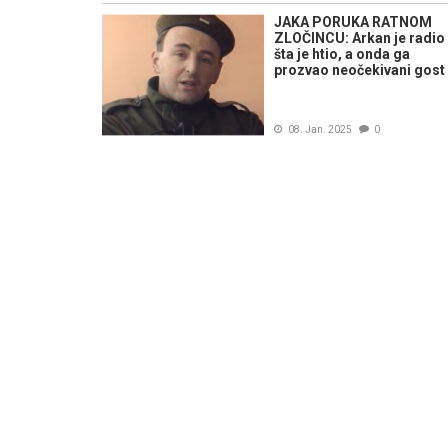
JAKA PORUKA RATNOM
ZLOČINCU: Arkan je radio
šta je htio, a onda ga
prozvao neočekivani gost
08. Jan. 2025
0