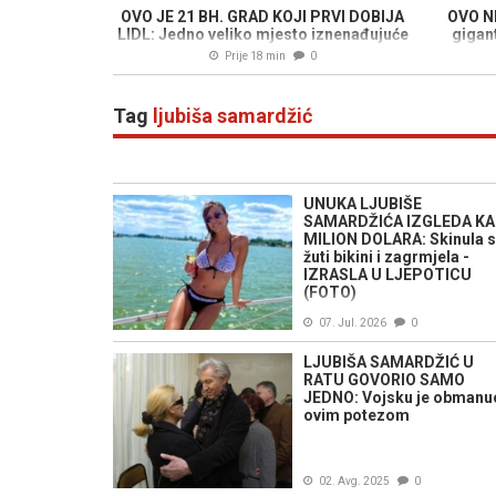
OVO JE 21 BH. GRAD KOJI PRVI DOBIJA
OVO N
LIDL: Jedno veliko mjesto iznenađujuće
gigan
izostavljeno
Prije 18 min
0
Tag
ljubiša samardžić
UNUKA LJUBIŠE
SAMARDŽIĆA IZGLEDA K
MILION DOLARA: Skinula s
žuti bikini i zagrmjela -
IZRASLA U LJEPOTICU
(FOTO)
07. Jul. 2026
0
LJUBIŠA SAMARDŽIĆ U
RATU GOVORIO SAMO
JEDNO: Vojsku je obmanu
ovim potezom
02. Avg. 2025
0