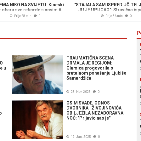
EMA NIKO NA SVIJETU: Kineski
"STAJALA SAM ISPRED UČITELJ
t obara sve rekorde s novim AI
JU JE UPUCAO": Stravična isp
centrom
djevojčice nakon masakra u u
Prije 28 min
0
Prije 36 min
0
školi
P
TRAUMATIČNA SCENA
AO
DRMALA JE REGIJOM:
e u
Glumica progovorila o
brutalnom ponašanju Ljubiše
Samardžića
23. Nov. 2025
0
OSIM SVAĐE, ODNOS
DVORNIKA I ŽIVOJINOVIĆA
o
OBILJEŽILA NEZABORAVNA
NOĆ: "Prijavio nas je"
17. Jan. 2025
0