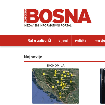
Rat u zalivu 💥
Vijesti
Politika
Intervju
Najnovije
EKONOMIJA