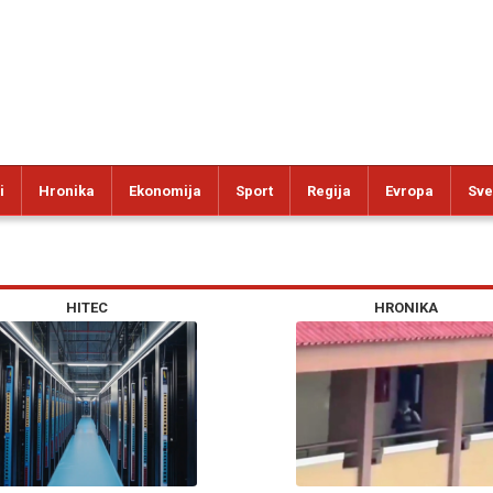
i
Hronika
Ekonomija
Sport
Regija
Evropa
Sve
HITEC
HRONIKA