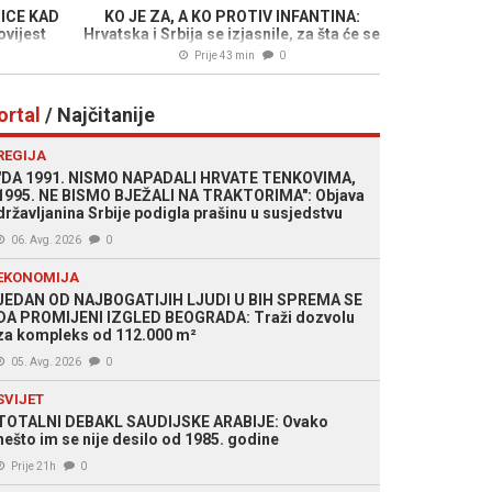
ICE KAD
KO JE ZA, A KO PROTIV INFANTINA:
ovijest
Hrvatska i Srbija se izjasnile, za šta će se
glednoj
opredijeliti BiH?
Prije 43 min
0
ortal
/ Najčitanije
REGIJA
"DA 1991. NISMO NAPADALI HRVATE TENKOVIMA,
1995. NE BISMO BJEŽALI NA TRAKTORIMA": Objava
državljanina Srbije podigla prašinu u susjedstvu
06. Avg. 2026
0
EKONOMIJA
JEDAN OD NAJBOGATIJIH LJUDI U BIH SPREMA SE
DA PROMIJENI IZGLED BEOGRADA: Traži dozvolu
za kompleks od 112.000 m²
05. Avg. 2026
0
SVIJET
TOTALNI DEBAKL SAUDIJSKE ARABIJE: Ovako
nešto im se nije desilo od 1985. godine
Prije 21h
0