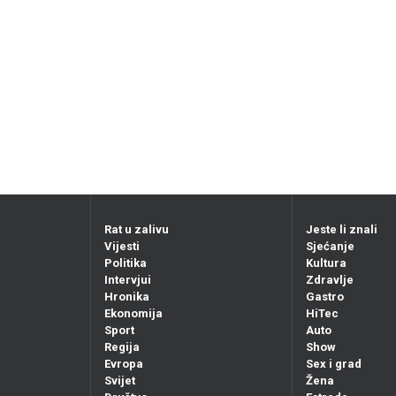
Rat u zalivu
Jeste li znali
Vijesti
Sjećanje
Politika
Kultura
Intervjui
Zdravlje
Hronika
Gastro
Ekonomija
HiTec
Sport
Auto
Regija
Show
Evropa
Sex i grad
Svijet
Žena