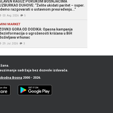
SLAVEN RAGUŽ PORUKOM BOŠNJACIMA
UZBURKAO DUHOVE: “Želite ukidati paritet – super.
Idemo razgovarati o ustavnom preuređenju...“
03. Avg. 2026
5
MINI MARKET
ZOVKO GORA OD DODIKA: Opasna kampanja
dezinformacija o ugroženosti kršćana u BiH
doživljava vrhunac
29. Jul. 2026
3
ržana.
euzimanje sadržaja bez dozvole izdavača.
obodna Bosna
2000 - 2026.