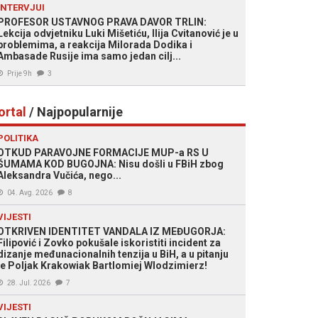
INTERVJUI
PROFESOR USTAVNOG PRAVA DAVOR TRLIN:
Lekcija odvjetniku Luki Mišetiću, Ilija Cvitanović je u
problemima, a reakcija Milorada Dodika i
Ambasade Rusije ima samo jedan cilj...
Prije 9h
3
ortal
/ Najpopularnije
POLITIKA
OTKUD PARAVOJNE FORMACIJE MUP-a RS U
ŠUMAMA KOD BUGOJNA: Nisu došli u FBiH zbog
Aleksandra Vučića, nego...
04. Avg. 2026
8
VIJESTI
OTKRIVEN IDENTITET VANDALA IZ MEĐUGORJA:
Filipović i Zovko pokušale iskoristiti incident za
dizanje međunacionalnih tenzija u BiH, a u pitanju
je Poljak Krakowiak Bartlomiej Wlodzimierz!
28. Jul. 2026
7
VIJESTI