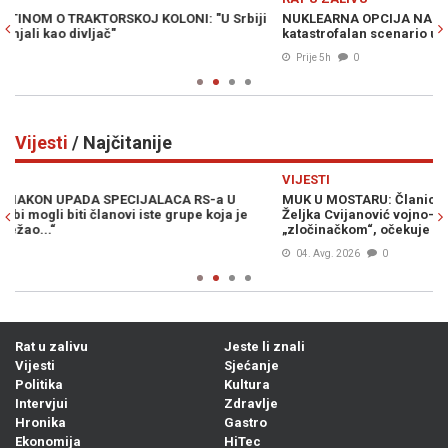
ji
NUKLEARNA OPCIJA NA STOLU: Wilkerson upozorava na
katastrofalan scenario u ratu sa Iranom
Prije 5h
0
Vijesti
/ Najčitanije
Previous
N
VIJESTI
MUK U MOSTARU: Članica Predsjedništva Bosne i Hercegovine
Željka Cvijanović vojno-redarstvenu akciju „Oluja“ nazvala
s
„zločinačkom“, očekuje se reakcija iz Zagreba...
04. Avg. 2026
0
Rat u zalivu
Jeste li znali
Vijesti
Sjećanje
Politika
Kultura
Intervjui
Zdravlje
Hronika
Gastro
Ekonomija
HiTec