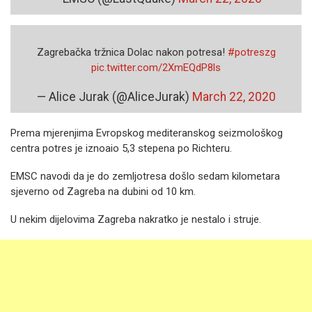
Zagrebačka tržnica Dolac nakon potresa!
#potreszg
pic.twitter.com/2XmEQdP8ls
— Alice Jurak (@AliceJurak)
March 22, 2020
Prema mjerenjima Evropskog mediteranskog seizmološkog
centra potres je iznoaio 5,3 stepena po Richteru.
EMSC navodi da je do zemljotresa došlo sedam kilometara
sjeverno od Zagreba na dubini od 10 km.
U nekim dijelovima Zagreba nakratko je nestalo i struje.