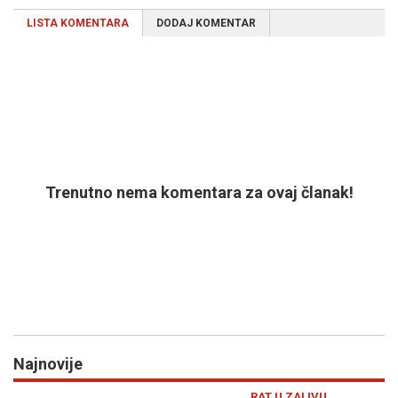
LISTA KOMENTARA
DODAJ KOMENTAR
Trenutno nema komentara za ovaj članak!
Najnovije
Previous
N
RAT U ZALIVU