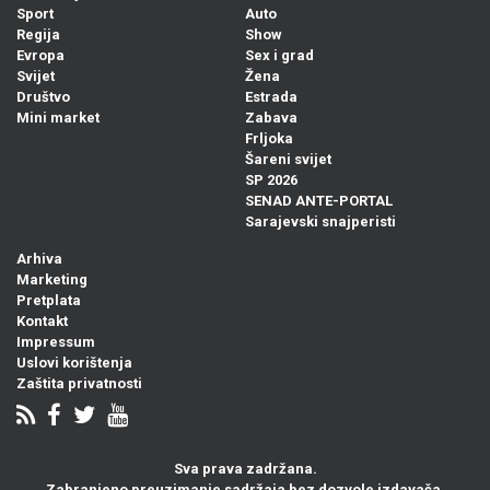
Sport
Auto
Regija
Show
Evropa
Sex i grad
Svijet
Žena
Društvo
Estrada
Mini market
Zabava
Frljoka
Šareni svijet
SP 2026
SENAD ANTE-PORTAL
Sarajevski snajperisti
Arhiva
Marketing
Pretplata
Kontakt
Impressum
Uslovi korištenja
Zaštita privatnosti
Sva prava zadržana.
Zabranjeno preuzimanje sadržaja bez dozvole izdavača.