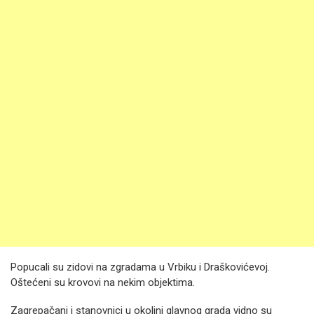
Popucali su zidovi na zgradama u Vrbiku i Draškovićevoj.
Oštećeni su krovovi na nekim objektima.
Zagrepačani i stanovnici u okolini glavnog grada vidno su