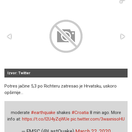
Izvor: Twitter
Potres jačine 5,3 po Richteru zatresao je Hrvatsku, uskoro
opširnije...
moderate
#earthquake
shakes
#Croatia
8 min ago. More
info at:
https://t.co/l2U4yZqWUe
pic.twitter.com/3waxnisoHU
— EMSC (@LastQuake)
March 22, 2020