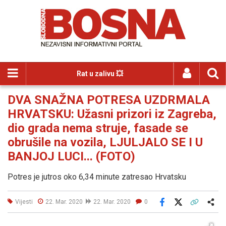
Rat u zalivu 💥
DVA SNAŽNA POTRESA UZDRMALA
HRVATSKU: Užasni prizori iz Zagreba,
dio grada nema struje, fasade se
obrušile na vozila, LJULJALO SE I U
BANJOJ LUCI... (FOTO)
Potres je jutros oko 6,34 minute zatresao Hrvatsku
Vijesti
22. Mar. 2020
22. Mar. 2020
0
Facebook
X
Kopiraj link
Više