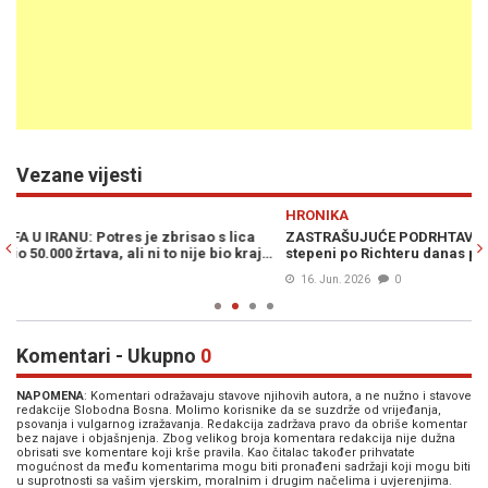
Vezane vijesti
Previous
N
HRONIKA
V
ZASTRAŠUJUĆE PODRHTAVANJE TLA: Zemljotres jačine 6,7
D
j…
stepeni po Richteru danas pogodio...
p
16. Jun. 2026
0
Komentari - Ukupno
0
NAPOMENA
: Komentari odražavaju stavove njihovih autora, a ne nužno i stavove
redakcije Slobodna Bosna. Molimo korisnike da se suzdrže od vrijeđanja,
psovanja i vulgarnog izražavanja. Redakcija zadržava pravo da obriše komentar
bez najave i objašnjenja. Zbog velikog broja komentara redakcija nije dužna
obrisati sve komentare koji krše pravila. Kao čitalac također prihvatate
mogućnost da među komentarima mogu biti pronađeni sadržaji koji mogu biti
u suprotnosti sa vašim vjerskim, moralnim i drugim načelima i uvjerenjima.