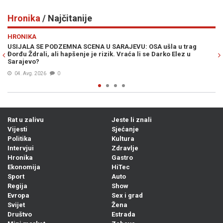
Hronika
/ Najčitanije
Previous
N
HRONIKA
ag
"AKO ŽELITE ZAVRŠITI U BOLNICI, DOĐITE OVAMO": Političar se
potukao na plaži, kamere sve snimile (VIDEO)
05. Avg. 2026
0
Rat u zalivu
Jeste li znali
Vijesti
Sjećanje
Politika
Kultura
Intervjui
Zdravlje
Hronika
Gastro
Ekonomija
HiTec
Sport
Auto
Regija
Show
Evropa
Sex i grad
Svijet
Žena
Društvo
Estrada