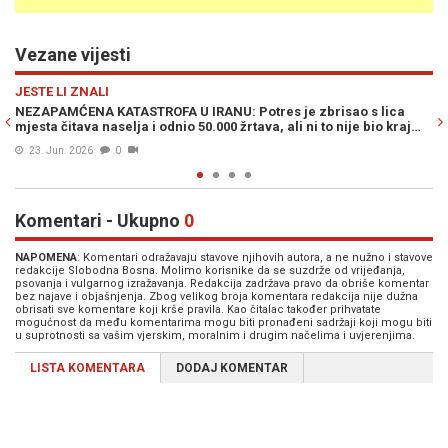
Vezane vijesti
Previous
N
HRONIKA
ica
ZASTRAŠUJUĆE PODRHTAVANJE TLA: Zemljotres jačine 6,7
 kraj…
stepeni po Richteru danas pogodio...
16. Jun. 2026
0
Komentari - Ukupno
0
NAPOMENA
: Komentari odražavaju stavove njihovih autora, a ne nužno i stavove
redakcije Slobodna Bosna. Molimo korisnike da se suzdrže od vrijeđanja,
psovanja i vulgarnog izražavanja. Redakcija zadržava pravo da obriše komentar
bez najave i objašnjenja. Zbog velikog broja komentara redakcija nije dužna
obrisati sve komentare koji krše pravila. Kao čitalac također prihvatate
mogućnost da među komentarima mogu biti pronađeni sadržaji koji mogu biti
u suprotnosti sa vašim vjerskim, moralnim i drugim načelima i uvjerenjima.
LISTA KOMENTARA
DODAJ KOMENTAR