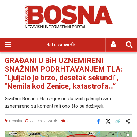
Rat u zalivu 💥
GRAĐANI U BiH UZNEMIRENI
SNAŽNIM PODRHTAVANJEM TLA:
"Ljuljalo je brzo, desetak sekundi",
"Nemila kod Zenice, katastrofa…“
Građani Bosne i Hercegovine do ranih jutarnjih sati
uznemireno su komentirali ono što su doživjeli.
Hronika
27. Feb. 2024
0
Facebook
X
Kopiraj link
Više