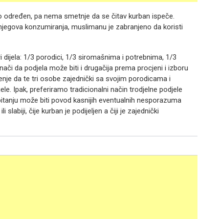
no određen, pa nema smetnje da se čitav kurban ispeče.
jegova konzumiranja, muslimanu je zabranjeno da koristi
 dijela: 1/3 porodici, 1/3 siromašnima i potrebnima, 1/3
ači da podjela može biti i drugačija prema procjeni i izboru
je da te tri osobe zajednički sa svojim porodicama i
ele. Ipak, preferiramo tradicionalni način trodjelne podjele
pitanju može biti povod kasnijih eventualnih nesporazuma
i slabiji, čije kurban je podijeljen a čiji je zajednički