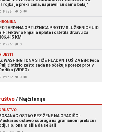
"Trojka je prekrižena, napravili su samo belaj"
Prije 6h
0
HRONIKA
POTVRĐENA OPTUŽNICA PROTIV SLUŽBENICE UIO
BiH: Fiktivno knjižila uplate i oštetila državu za
186.415 KM
Prije 6h
0
VIJESTI
IZ WASHINGTONA STIŽE HLADAN TUŠ ZA BiH: Ivica
Puljić otkrio zašto sada ne očekuje poteze protiv
Dodika (VIDEO)
Prije 6h
0
ruštvo
/ Najčitanije
DRUŠTVO
BOSANAC OSTAO BEZ ŽENE NA GRADIŠCI:
Muškarac ostavio suprugu na graničnom prelazu i
odjurio, ona mislila da se šali