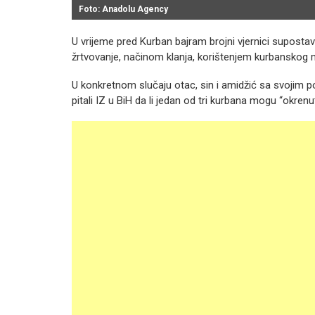
Foto: Anadolu Agency
U vrijeme pred Kurban bajram brojni vjernici supostavl
žrtvovanje, načinom klanja, korištenjem kurbanskog m
U konkretnom slučaju otac, sin i amidžić sa svojim p
pitali IZ u BiH da li jedan od tri kurbana mogu “okrenuti