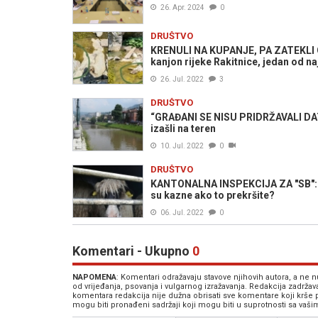
26. Apr. 2024
0
DRUŠTVO
KRENULI NA KUPANJE, PA ZATEKLI G
kanjon rijeke Rakitnice, jedan od n
26. Jul. 2022
3
DRUŠTVO
“GRAĐANI SE NISU PRIDRŽAVALI DATI
izašli na teren
10. Jul. 2022
0
DRUŠTVO
KANTONALNA INSPEKCIJA ZA "SB": Ka
su kazne ako to prekršite?
06. Jul. 2022
0
Komentari - Ukupno
0
NAPOMENA
: Komentari odražavaju stavove njihovih autora, a ne
od vrijeđanja, psovanja i vulgarnog izražavanja. Redakcija zadrža
komentara redakcija nije dužna obrisati sve komentare koji krše
mogu biti pronađeni sadržaji koji mogu biti u suprotnosti sa vaš