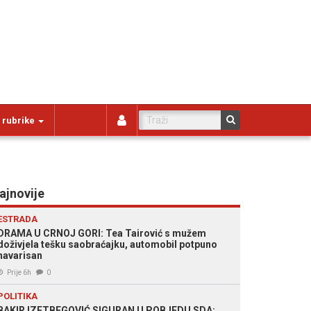
 rubrike
ajnovije
ESTRADA
DRAMA U CRNOJ GORI: Tea Tairović s mužem
doživjela tešku saobraćajku, automobil potpuno
havarisan
Prije 6h
0
POLITIKA
BAKIR IZETBEGOVIĆ SIGURAN U POBJEDU SDA: