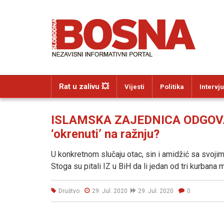
Rat u zalivu 💥
Vijesti
Politika
Intervju
ISLAMSKA ZAJEDNICA ODGOVAR
‘okrenuti’ na ražnju?
U konkretnom slučaju otac, sin i amidžić sa svoji
Stoga su pitali IZ u BiH da li jedan od tri kurbana m
Društvo
29. Jul. 2020
29. Jul. 2020
0