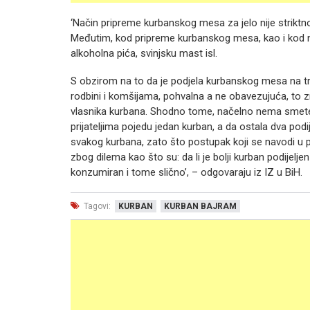
‘Način pripreme kurbanskog mesa za jelo nije strikt
Međutim, kod pripreme kurbanskog mesa, kao i kod n
alkoholna pića, svinjsku mast isl.
S obzirom na to da je podjela kurbanskog mesa na tri
rodbini i komšijama, pohvalna a ne obavezujuća, to zn
vlasnika kurbana. Shodno tome, načelno nema smeten
prijateljima pojedu jedan kurban, a da ostala dva podij
svakog kurbana, zato što postupak koji se navodi u 
zbog dilema kao što su: da li je bolji kurban podijeljen il
konzumiran i tome slično’, – odgovaraju iz IZ u BiH.
Tagovi:
KURBAN
KURBAN BAJRAM