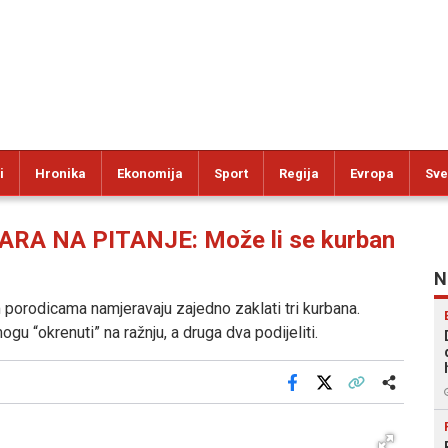
i
Hronika
Ekonomija
Sport
Regija
Evropa
Sve
A NA PITANJE: Može li se kurban
N
m porodicama namjeravaju zajedno zaklati tri kurbana.
ogu “okrenuti” na ražnju, a druga dva podijeliti.
Facebook
X
Kopiraj link
Više