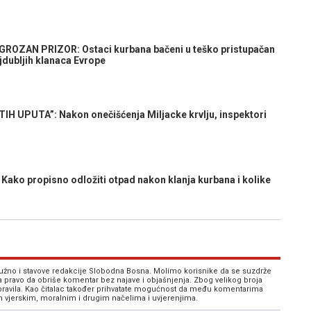
ROZAN PRIZOR: Ostaci kurbana bačeni u teško pristupačan
ajdubljih klanaca Evrope
H UPUTA”: Nakon onečišćenja Miljacke krvlju, inspektori
ko propisno odložiti otpad nakon klanja kurbana i kolike
 nužno i stavove redakcije Slobodna Bosna. Molimo korisnike da se suzdrže
va pravo da obriše komentar bez najave i objašnjenja. Zbog velikog broja
 pravila. Kao čitalac također prihvatate mogućnost da među komentarima
im vjerskim, moralnim i drugim načelima i uvjerenjima.