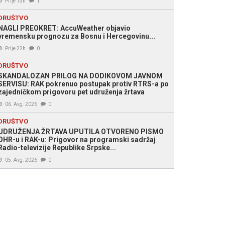
Prije 13h
1
DRUŠTVO
NAGLI PREOKRET: AccuWeather objavio
vremensku prognozu za Bosnu i Hercegovinu...
Prije 22h
0
DRUŠTVO
SKANDALOZAN PRILOG NA DODIKOVOM JAVNOM
SERVISU: RAK pokrenuo postupak protiv RTRS-a po
zajedničkom prigovoru pet udruženja žrtava
06. Avg. 2026
0
DRUŠTVO
UDRUŽENJA ŽRTAVA UPUTILA OTVORENO PISMO
OHR-u i RAK-u: Prigovor na programski sadržaj
Radio-televizije Republike Srpske...
05. Avg. 2026
0