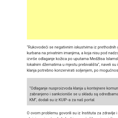
"Rukovodeći se negativnim iskustvima iz prethodnih g
kurbana na privatnim imanjima, a koja nisu pod nadz
izvrše odlaganje kožica po uputama Medžlisa Islamske
lokalnim džematima u mjestu prebivališta", naveli su 
klanja potrebno konzervirati soljenjem, po mogućnost
"Odlaganje nusproizvoda klanja u kontejnere komun
zabranjeno i sankcioniše se u skladu są odredba
KM", dodali su iz KUIP-a za naš portal.
O ovom problemu govorili su iz Instituta za zdravlje 