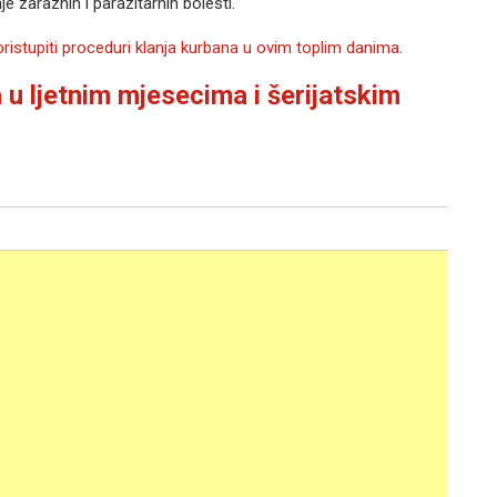
je zaraznih i parazitarnih bolesti.
pristupiti proceduri klanja kurbana u ovim toplim danima
.
a u ljetnim mjesecima i šerijatskim