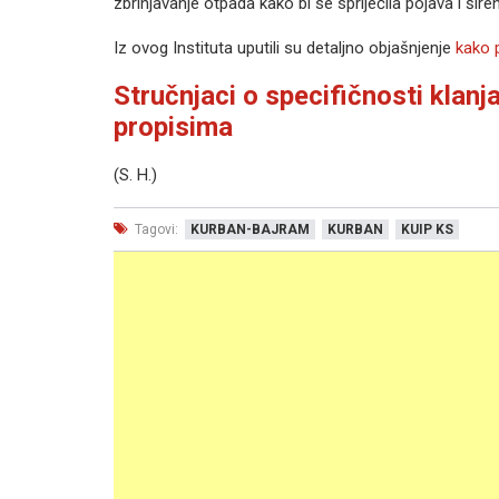
zbrinjavanje otpada kako bi se spriječila pojava i širen
Iz ovog Instituta uputili su detaljno objašnjenje
kako 
Stručnjaci o specifičnosti klanj
propisima
(S. H.)
Tagovi:
KURBAN-BAJRAM
KURBAN
KUIP KS