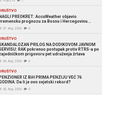
Prije 21h
1
DRUŠTVO
NAGLI PREOKRET: AccuWeather objavio
vremensku prognozu za Bosnu i Hercegovinu...
07. Avg. 2026
0
DRUŠTVO
SKANDALOZAN PRILOG NA DODIKOVOM JAVNOM
SERVISU: RAK pokrenuo postupak protiv RTRS-a po
zajedničkom prigovoru pet udruženja žrtava
06. Avg. 2026
0
DRUŠTVO
PENZIONER IZ BiH PRIMA PENZIJU VEĆ 76
GODINA: Da li je ovo svjetski rekord?
05. Avg. 2026
0