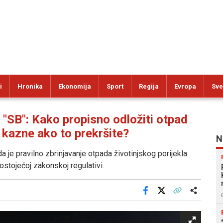
i
Hronika
Ekonomija
Sport
Regija
Evropa
Sve
": Kako propisno odložiti otpad
 kazne ako to prekršite?
N
 da je pravilno zbrinjavanje otpada životinjskog porijekla
ostojećoj zakonskoj regulativi.
Facebook
X
Kopiraj link
Više