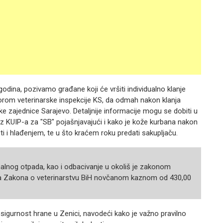
odina, pozivamo građane koji će vršiti individualno klanje
orom veterinarske inspekcije KS, da odmah nakon klanja
 zajednice Sarajevo. Detaljnije informacije mogu se dobiti u
iz KUIP-a za "SB" pojašnjavajući i kako je kože kurbana nakon
i i hlađenjem, te u što kraćem roku predati sakupljaču.
alnog otpada, kao i odbacivanje u okoliš je zakonom
ma Zakona o veterinarstvu BiH novčanom kaznom od 430,00
i sigurnost hrane u Zenici, navodeći kako je važno pravilno