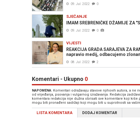
09. Jul. 2022
0
SJEĆANJE
IMAM SREBRENIČKE DŽAMIJE ZA "SB"
09. Jul. 2022
0
VIJESTI
REAKCIJA GRADA SARAJEVA ZA RA
napravio medij, odbacujemo zlona
08. Jul. 2022
2
Komentari - Ukupno
0
NAPOMENA
: Komentari odražavaju stavove njihovih autora, a ne
od vrijeđanja, psovanja i vulgarnog izražavanja. Redakcija zadrža
komentara redakcija nije dužna obrisati sve komentare koji krše
mogu biti pronađeni sadržaji koji mogu biti u suprotnosti sa vaš
LISTA KOMENTARA
DODAJ KOMENTAR