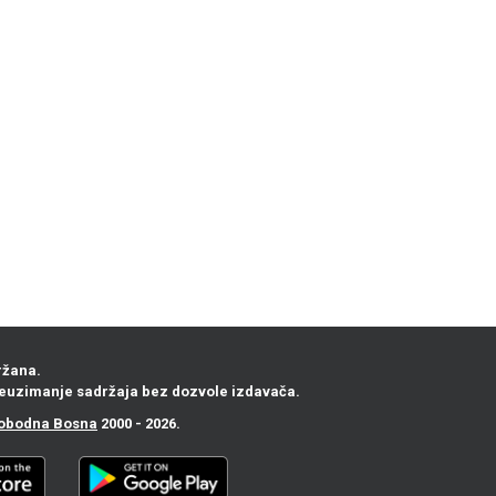
ržana.
euzimanje sadržaja bez dozvole izdavača.
obodna Bosna
2000 - 2026.