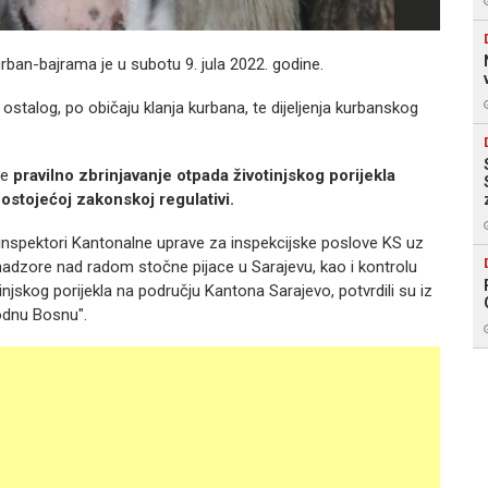
rban-bajrama je u subotu 9. jula 2022. godine.
talog, po običaju klanja kurbana, te dijeljenja kurbanskog
je
pravilno zbrinjavanje otpada životinjskog porijekla
ostojećoj zakonskoj regulativi.
inspektori Kantonalne uprave za inspekcijske poslove KS uz
e nadzore nad radom stočne pijace u Sarajevu, kao i kontrolu
otinjskog porijekla na području Kantona Sarajevo, potvrdili su iz
odnu Bosnu".