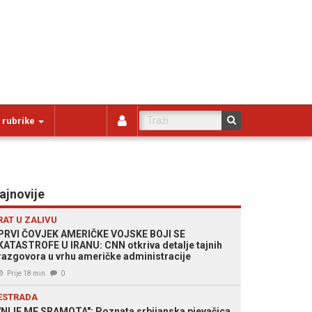
 rubrike
ajnovije
RAT U ZALIVU
PRVI ČOVJEK AMERIČKE VOJSKE BOJI SE
KATASTROFE U IRANU: CNN otkriva detalje tajnih
razgovora u vrhu američke administracije
Prije 18 min
0
ESTRADA
"NIJE ME SRAMOTA": Poznata srbijanska pjevačica