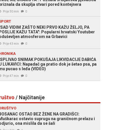
priznala da skuplja stvari pored kontejnera
Prije 30 min
0
SPORT
"SAD VIDIM ZAŠTO NEKI PRVO KAŽU ŽELJO, PA
POSLIJE KAŽU TATA": Popularni hrvatski Youtuber
oduševljen atmosferom na Grbavici
Prije 43 min
0
HRONIKA
ISPLIVAO SNIMAK POKUŠAJA LIKVIDACIJE DABIĆA
U LUKAVICI: Napadač ga pratio dok je šetao psa, pa
mu pucao s leđa (VIDEO)
Prije 47 min
0
ruštvo
/ Najčitanije
DRUŠTVO
BOSANAC OSTAO BEZ ŽENE NA GRADIŠCI:
Muškarac ostavio suprugu na graničnom prelazu i
odjurio, ona mislila da se šali