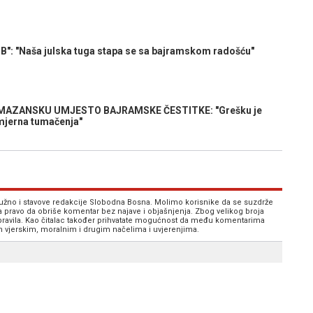
: "Naša julska tuga stapa se sa bajramskom radošću"
MAZANSKU UMJESTO BAJRAMSKE ČESTITKE: "Grešku je
mjerna tumačenja"
 nužno i stavove redakcije Slobodna Bosna. Molimo korisnike da se suzdrže
va pravo da obriše komentar bez najave i objašnjenja. Zbog velikog broja
 pravila. Kao čitalac također prihvatate mogućnost da među komentarima
im vjerskim, moralnim i drugim načelima i uvjerenjima.