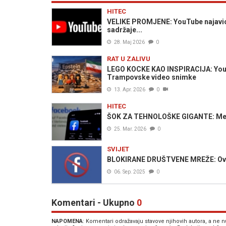
HITEC
VELIKE PROMJENE: YouTube najavio 
sadržaje...
28. Maj 2026
0
RAT U ZALIVU
LEGO KOCKE KAO INSPIRACIJA: YouTu
Trampovske video snimke
13. Apr. 2026
0
HITEC
ŠOK ZA TEHNOLOŠKE GIGANTE: Meta 
25. Mar. 2026
0
SVIJET
BLOKIRANE DRUŠTVENE MREŽE: Ova z
06. Sep. 2025
0
Komentari - Ukupno
0
NAPOMENA
: Komentari odražavaju stavove njihovih autora, a ne