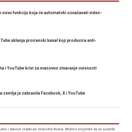
novu funkciju koja će automatski označavati video-
be uklanja proiranski kanal koji producira anti-
i YouTube krivi za masovno stvaranje ovisnosti
emlja je zabranila Facebook, X i YouTube
 nužno i stavove redakcije Slobodna Bosna. Molimo korisnike da se suzdrže