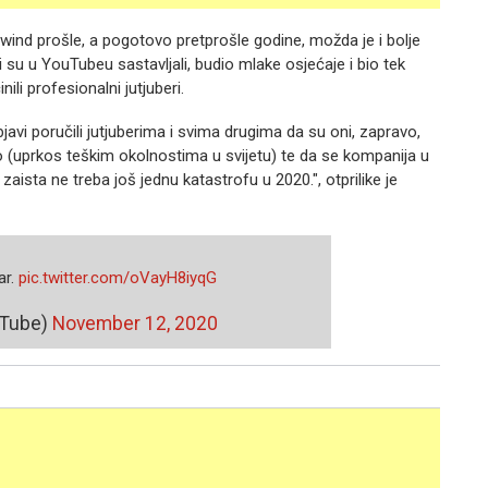
ewind prošle, a pogotovo pretprošle godine, možda je i bolje
i su u YouTubeu sastavljali, budio mlake osjećaje i bio tek
ili profesionalni jutjuberi.
bjavi poručili jutjuberima i svima drugima da su oni, zapravo,
 (uprkos teškim okolnostima u svijetu) te da se kompanija u
 zaista ne treba još jednu katastrofu u 2020.", otprilike je
ar.
pic.twitter.com/oVayH8iyqG
uTube)
November 12, 2020