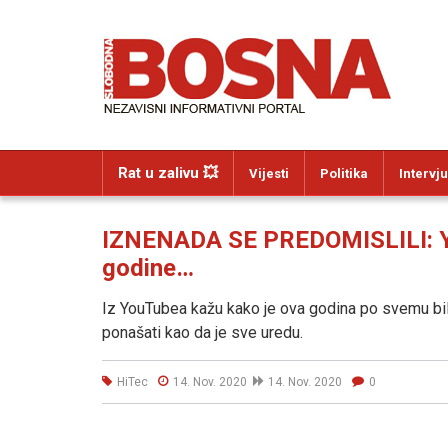
Rat u zalivu 💥
Vijesti
Politika
Intervju
IZNENADA SE PREDOMISLILI: Y
godine…
Iz YouTubea kažu kako je ova godina po svemu bila 
ponašati kao da je sve uredu.
HiTec
14. Nov. 2020
14. Nov. 2020
0