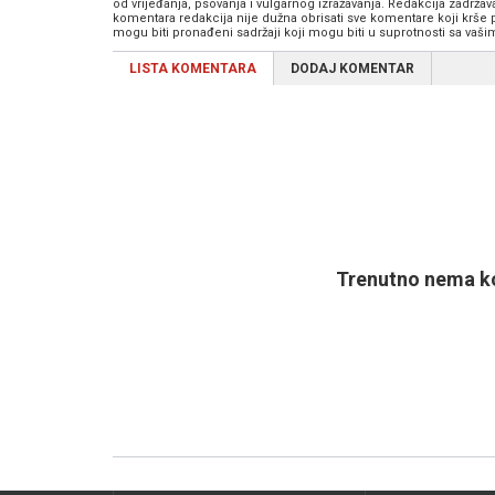
od vrijeđanja, psovanja i vulgarnog izražavanja. Redakcija zadrža
komentara redakcija nije dužna obrisati sve komentare koji krše
mogu biti pronađeni sadržaji koji mogu biti u suprotnosti sa vaš
LISTA KOMENTARA
DODAJ KOMENTAR
Trenutno nema ko