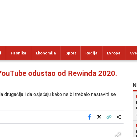
i
Hronika
Ekonomija
Sport
Regija
Evropa
Sve
ouTube odustao od Rewinda 2020.
N
drugačija i da osjećaju kako ne bi trebalo nastaviti se
Facebook
X
Kopiraj link
Više