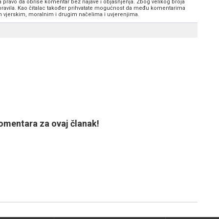
va pravo da obriše komentar bez najave i objašnjenja. Zbog velikog broja
 pravila. Kao čitalac također prihvatate mogućnost da među komentarima
im vjerskim, moralnim i drugim načelima i uvjerenjima.
mentara za ovaj članak!