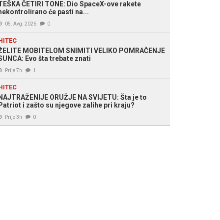
TEŠKA ČETIRI TONE: Dio SpaceX-ove rakete
nekontrolirano će pasti na...
05. Avg. 2026
0
HITEC
ŽELITE MOBITELOM SNIMITI VELIKO POMRAČENJE
SUNCA: Evo šta trebate znati
Prije 7h
1
HITEC
NAJTRAŽENIJE ORUŽJE NA SVIJETU: Šta je to
Patriot i zašto su njegove zalihe pri kraju?
Prije 3h
0