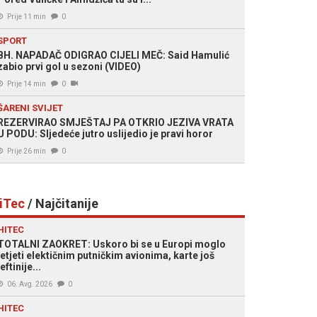
Prije 11 min
0
SPORT
BH. NAPADAČ ODIGRAO CIJELI MEČ: Said Hamulić
zabio prvi gol u sezoni (VIDEO)
Prije 14 min
0
ŠARENI SVIJET
REZERVIRAO SMJEŠTAJ PA OTKRIO JEZIVA VRATA
U PODU: Sljedeće jutro uslijedio je pravi horor
Prije 26 min
0
iTec
/ Najčitanije
HITEC
TOTALNI ZAOKRET: Uskoro bi se u Europi moglo
letjeti elektičnim putničkim avionima, karte još
jeftinije...
06. Avg. 2026
0
HITEC