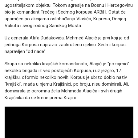
ugostiteljskom objektu. Tokom agresije na Bosnu i Hercegovinu
bio je komandant Trećeg i Sedmog korpusa ARBiH. Ostat će
upamćen po akcijama oslobađanja Vlašića, Kupresa, Donjeg
Vakufa i svog rodnog Sanskog Mosta.
Uz generala Atifa Dudakovića, Mehmed Alagić je prvi koji je od
jednoga Korpusa napravio zaokruženu cjelinu. Sedmi korpus,
napravljen "od nade".
Skupa sa nekoliko krajiških komandanata, Alagić je "pozajmio"
nekoliko brigada iz vec postojećih Korpusa, i uz jezgro, 17.
krajišku, oformio nekoliko novih. Korpus je ubrzo dobio naziv
"krajiški", mada u njemu Krajišnici, po broju, nisu dominirali. Ali,
dominirala je ogromna želja Mehmeda Alagića i svih drugih
Krajišnika da se krene prema Krajini.