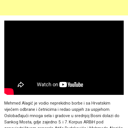
Mehmed Alagić je vodio neprekidno borbe i sa Hrvatskim
vijećem odbrane i četnicima i redao uspjeh za uspjehom.
Oslobađajući mnoga sela i gradove u srednjoj Bosni dolazi do
Sankog Mosta, gdje zajedno 5. i 7. Korpus ARBiH pod