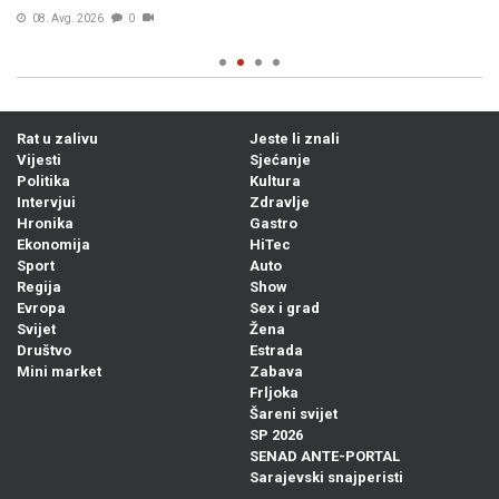
08. Avg. 2026
0
Rat u zalivu
Jeste li znali
Vijesti
Sjećanje
Politika
Kultura
Intervjui
Zdravlje
Hronika
Gastro
Ekonomija
HiTec
Sport
Auto
Regija
Show
Evropa
Sex i grad
Svijet
Žena
Društvo
Estrada
Mini market
Zabava
Frljoka
Šareni svijet
SP 2026
SENAD ANTE-PORTAL
Sarajevski snajperisti