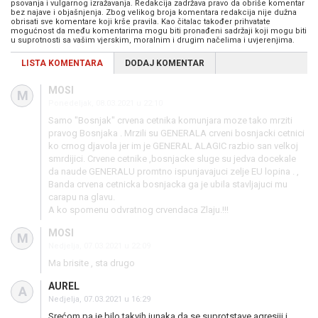
psovanja i vulgarnog izražavanja. Redakcija zadržava pravo da obriše komentar
bez najave i objašnjenja. Zbog velikog broja komentara redakcija nije dužna
obrisati sve komentare koji krše pravila. Kao čitalac također prihvatate
mogućnost da među komentarima mogu biti pronađeni sadržaji koji mogu biti
u suprotnosti sa vašim vjerskim, moralnim i drugim načelima i uvjerenjima.
LISTA KOMENTARA
DODAJ KOMENTAR
MOSI
M
Ponedeljak, 08.03.2021 u 22:10
Samo "Bosnjak" crvena cetnika komunjara moze tako mrziti
pravog Bosnjaka . Mrzili su GENERALA crveni bosnjacki cetnici
ko crnog djavola jer im je GENERAL ALAGIC razbio san velkoj
smrdijici. Crvene cetnike ,bosnjacke sluge su jedva docekale
da naude GENERALU promtno ispunjavajuci zelje EU lopina . ,
Banda crvena cetnicka bosnjacka ga je ubila stavljajuci mu
carapu na glavu.
A ko spomenu odvratnog crvendaca Zlaju.!!!
MOSI
M
Nedjelja, 07.03.2021 u 22:09
Ma brisite , sta drugo
AUREL
A
Nedjelja, 07.03.2021 u 16:29
Srećom pa je bilo takvih junaka da se suprotstave agresiji i