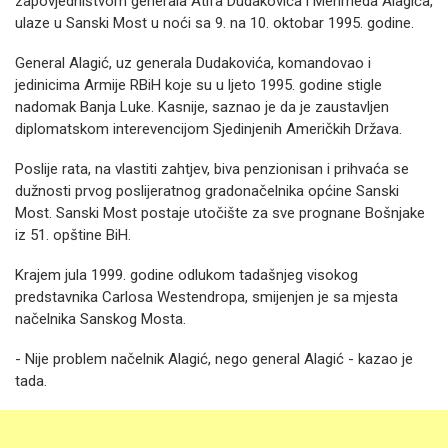
zapovjedništvom generala Atifa Dudakovića i Mehmeda Alagića,
ulaze u Sanski Most u noći sa 9. na 10. oktobar 1995. godine.
General Alagić, uz generala Dudakovića, komandovao i
jedinicima Armije RBiH koje su u ljeto 1995. godine stigle
nadomak Banja Luke. Kasnije, saznao je da je zaustavljen
diplomatskom interevencijom Sjedinjenih Američkih Država.
Poslije rata, na vlastiti zahtjev, biva penzionisan i prihvaća se
dužnosti prvog poslijeratnog gradonačelnika općine Sanski
Most. Sanski Most postaje utočište za sve prognane Bošnjake
iz 51. opštine BiH.
Krajem jula 1999. godine odlukom tadašnjeg visokog
predstavnika Carlosa Westendropa, smijenjen je sa mjesta
načelnika Sanskog Mosta.
- Nije problem načelnik Alagić, nego general Alagić - kazao je
tada.