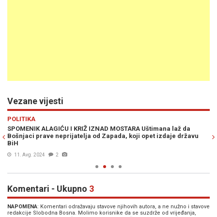
Vezane vijesti
Previous
N
POLITIKA
PO
SPOMENIK ALAGIĆU I KRIŽ IZNAD MOSTARA Uštimana laž da
DR
Bošnjaci prave neprijatelja od Zapada, koji opet izdaje državu
sp
BiH
Ni
11. Avg. 2024
2
Komentari - Ukupno
3
NAPOMENA
: Komentari odražavaju stavove njihovih autora, a ne nužno i stavove
redakcije Slobodna Bosna. Molimo korisnike da se suzdrže od vrijeđanja,