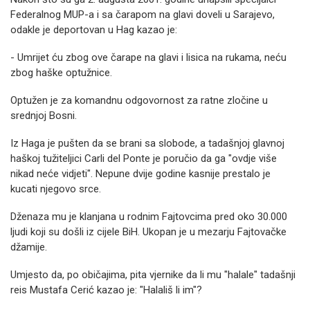
Federalnog MUP-a i sa čarapom na glavi doveli u Sarajevo,
odakle je deportovan u Hag kazao je:
- Umrijet ću zbog ove čarape na glavi i lisica na rukama, neću
zbog haške optužnice.
Optužen je za komandnu odgovornost za ratne zločine u
srednjoj Bosni.
Iz Haga je pušten da se brani sa slobode, a tadašnjoj glavnoj
haškoj tužiteljici Carli del Ponte je poručio da ga "ovdje više
nikad neće vidjeti". Nepune dvije godine kasnije prestalo je
kucati njegovo srce.
Dženaza mu je klanjana u rodnim Fajtovcima pred oko 30.000
ljudi koji su došli iz cijele BiH. Ukopan je u mezarju Fajtovačke
džamije.
Umjesto da, po običajima, pita vjernike da li mu "halale" tadašnji
reis Mustafa Cerić kazao je: "Halališ li im"?