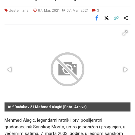
Jeste li znali
07. Mar. 2021
07. Mar. 2021
3
Facebook
X
Kopiraj link
Više
Atif Dudaković i Mehmed Alagić (Foto: Arhiva)
Mehmed Alagić, legendarni ratnik i prvi poslijeratni
gradonačelnik Sanskog Mosta, umro je ponižen i proganjan, u
večernjim satima, 7. marta 2003. godine, u jednom sanskom