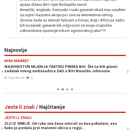
spasu državu BiH i njen Bošnjački narod.
Američki, engleski, francuski i ruski generali nikad nisu osuđeni
za vojne i kaznene akcije pa i one sa elementima ratnog
zlocina, kada su slamali fašizam u Evropi, Aziji i Africi pa zašto
bih bosanski generali bili odgovorni za svoje očajničke
odbrambene operacije tokom agresorskog rata??!!
Najnovije
Previous
N
MINI MARKET
M
e
WASHINGTON MIJENJA TAKTIKU PREMA BIH: Šta će biti glavni
"Z
zadatak novog ambasadora SAD u BiH Ronalda Johnsona
Fo
od
Prije 38 min
0
Jeste li znali
/ Najčitanije
Previous
N
JESTE LI ZNALI
JE
ZLO IZ SRBIJE: Od ruke ove žene umirali su kao pokošeni, evo
KO
kako je postala prvi masovni ubica u regiji…
lj