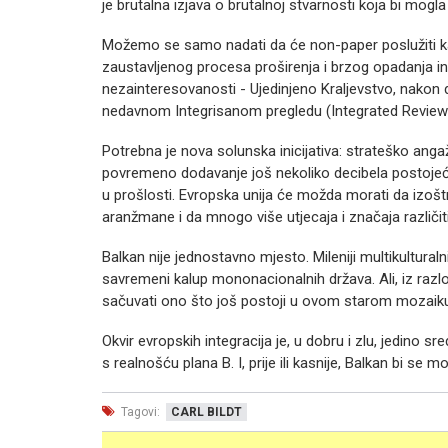
je brutalna izjava o brutalnoj stvarnosti koja bi mogla
Možemo se samo nadati da će non-paper poslužiti ka
zaustavljenog procesa proširenja i brzog opadanja in
nezainteresovanosti - Ujedinjeno Kraljevstvo, nakon
nedavnom Integrisanom pregledu (Integrated Review
Potrebna je nova solunska inicijativa: strateško anga
povremeno dodavanje još nekoliko decibela postojeć
u prošlosti. Evropska unija će možda morati da izoštr
aranžmane i da mnogo više utjecaja i značaja različ
Balkan nije jednostavno mjesto. Mileniji multikulturaln
savremeni kalup mononacionalnih država. Ali, iz razlo
sačuvati ono što još postoji u ovom starom mozaiku i
Okvir evropskih integracija je, u dobru i zlu, jedino 
s realnošću plana B. I, prije ili kasnije, Balkan bi se 
Tagovi:
CARL BILDT