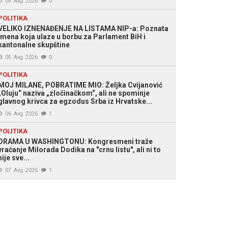
05. Avg. 2026
0
 Public
POLITIKA
VELIKO IZNENAĐENJE NA LISTAMA NIP-a: Poznata
imena koja ulaze u borbu za Parlament BiH i
kantonalne skupštine
05. Avg. 2026
0
POLITIKA
MOJ MILANE, POBRATIME MIO: Željka Cvijanović
„Oluju“ naziva „zločinačkom“, ali ne spominje
glavnog krivca za egzodus Srba iz Hrvatske...
06. Avg. 2026
1
POLITIKA
DRAMA U WASHINGTONU: Kongresmeni traže
vraćanje Milorada Dodika na "crnu listu", ali ni to
nije sve...
07. Avg. 2026
1