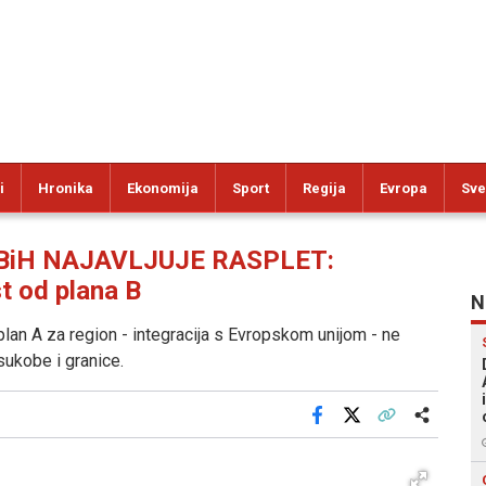
i
Hronika
Ekonomija
Sport
Regija
Evropa
Sve
 BiH NAJAVLJUJE RASPLET:
t od plana B
N
plan A za region - integracija s Evropskom unijom - ne
sukobe i granice.
Facebook
X
Kopiraj link
Više