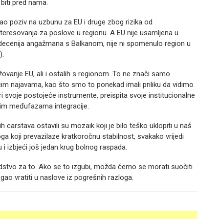
 biti pred nama.
o poziv na uzbunu za EU i druge zbog rizika od
teresovanja za poslove u regionu. A EU nije usamljena u
 decenija angažmana s Balkanom, nije ni spomenulo region u
).
žovanje EU, ali i ostalih s regionom. To ne znači samo
im najavama, kao što smo to ponekad imali priliku da vidimo
i svoje postojeće instrumente, preispita svoje institucionalne
itim međufazama integracije.
ih carstava ostavili su mozaik koji je bilo teško uklopiti u naš
ga koji prevazilaze kratkoročnu stabilnost, svakako vrijedi
 izbjeći još jedan krug bolnog raspada.
sredstvo za to. Ako se to izgubi, možda ćemo se morati suočiti
mogao vratiti u naslove iz pogrešnih razloga.