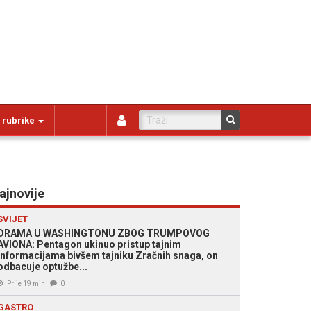
 rubrike
ajnovije
SVIJET
DRAMA U WASHINGTONU ZBOG TRUMPOVOG
AVIONA: Pentagon ukinuo pristup tajnim
informacijama bivšem tajniku Zračnih snaga, on
odbacuje optužbe...
Prije 19 min
0
GASTRO