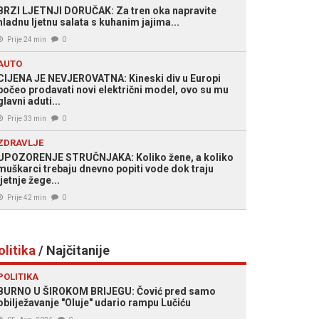
BRZI LJETNJI DORUČAK: Za tren oka napravite
hladnu ljetnu salata s kuhanim jajima...
Prije 24 min
0
AUTO
CIJENA JE NEVJEROVATNA: Kineski div u Europi
počeo prodavati novi električni model, ovo su mu
glavni aduti...
Prije 33 min
0
ZDRAVLJE
UPOZORENJE STRUČNJAKA: Koliko žene, a koliko
muškarci trebaju dnevno popiti vode dok traju
ljetnje žege...
Prije 42 min
0
olitika
/ Najčitanije
POLITIKA
BURNO U ŠIROKOM BRIJEGU: Čović pred samo
obilježavanje "Oluje" udario rampu Lučiću