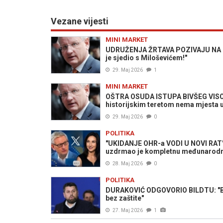
Vezane vijesti
MINI MARKET
UDRUŽENJA ŽRTAVA POZIVAJU NA BO
je sjedio s Miloševićem!"
29. Maj 2026
1
MINI MARKET
OŠTRA OSUDA ISTUPA BIVŠEG VISOK
historijskim teretom nema mjesta u 
29. Maj 2026
0
POLITIKA
"UKIDANJE OHR-a VODI U NOVI RAT":
uzdrmao je kompletnu međunarodn
28. Maj 2026
0
POLITIKA
DURAKOVIĆ ODGOVORIO BILDTU: "Bosna
bez zaštite"
27. Maj 2026
1