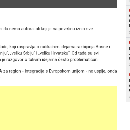
Izvor:
 da nema autora, ali koji je na površinu iznio sve
lade, koji raspravlja o radikalnim idejama razbijanja Bosne i
u“, „veliku Srbiju“ i „veliku Hrvatsku“. Od tada su svi
a je razgovor o takvim idejama često problematičan.
 A za region - integracija s Evropskom unijom - ne uspije, onda
.