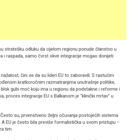
i su stratešku odluku da cijelom regionu ponude članstvo u
ova i raspada, samo čvrst okvir integracije mogao donijeti
nažalost, čini se da su lideri EU to zaboravili. S rastućim
ođenom kratkoročnim razmatranjima unutrašnje politike,
 blok gubi moć koju ima u regionu da podstakne i reforme i
a, proces integracije EU s Balkanom je “klinički mrtav” u
Često su, prvenstveno željni očuvanja postojećih sistema
. A EU je često bila previše formalistička u svom pristupu –
za tim.