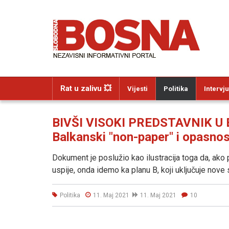
Rat u zalivu 💥
Vijesti
Politika
Intervju
BIVŠI VISOKI PREDSTAVNIK U
Balkanski "non-paper" i opasnos
Dokument je poslužio kao ilustracija toga da, ako 
uspije, onda idemo ka planu B, koji uključuje nove 
Politika
11. Maj 2021
11. Maj 2021
10