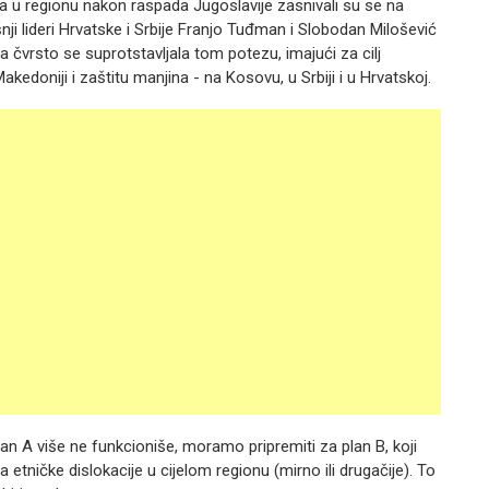
a u regionu nakon raspada Jugoslavije zasnivali su se na
ji lideri Hrvatske i Srbije Franjo Tuđman i Slobodan Milošević
 čvrsto se suprotstavljala tom potezu, imajući za cilj
kedoniji i zaštitu manjina - na Kosovu, u Srbiji i u Hrvatskoj.
an A više ne funkcioniše, moramo pripremiti za plan B, koji
a etničke dislokacije u cijelom regionu (mirno ili drugačije). To