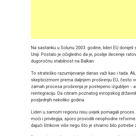
Na sastanku u Solunu 2003. godine, lideri EU donijel
Uniji. Postalo je očigledno da je, poslije decenije rat
dugoročnu stabilnost na Balkan.
To strateško razumijevanje danas važi kao i tada. Ali, 
skepticizmom prema daljnjem proširenju EU, često v
zamah procesa proširenja je postepeno izgubljen - a
reintegraciju. Da citiram poznatog evropskog državnik
posljednjih nekoliko godina.
Lideri u samom regionu nisu uvijek pomagali proces. 
moći i privilegija, sporo provodili neophodne reforme
dajući štrikove više nego što je stvarno bilo potrebe 