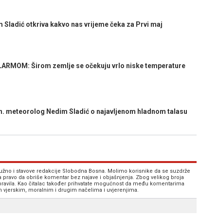
ladić otkriva kakvo nas vrijeme čeka za Prvi maj
MOM: Širom zemlje se očekuju vrlo niske temperature
 bh. meteorolog Nedim Sladić o najavljenom hladnom talasu
 nužno i stavove redakcije Slobodna Bosna. Molimo korisnike da se suzdrže
va pravo da obriše komentar bez najave i objašnjenja. Zbog velikog broja
 pravila. Kao čitalac također prihvatate mogućnost da među komentarima
im vjerskim, moralnim i drugim načelima i uvjerenjima.