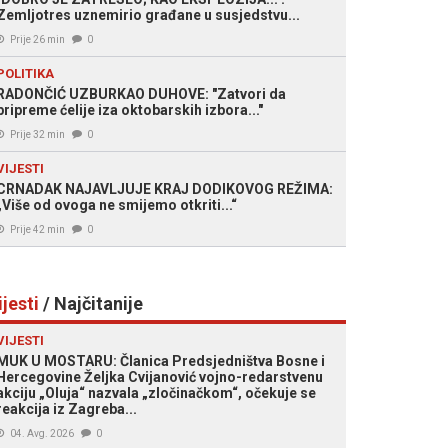
Zemljotres uznemirio građane u susjedstvu...
Prije 26 min
0
POLITIKA
RADONČIĆ UZBURKAO DUHOVE: "Zatvori da
pripreme ćelije iza oktobarskih izbora..."
Prije 32 min
0
VIJESTI
CRNADAK NAJAVLJUJE KRAJ DODIKOVOG REŽIMA:
„Više od ovoga ne smijemo otkriti...“
Prije 42 min
0
ijesti
/ Najčitanije
VIJESTI
MUK U MOSTARU: Članica Predsjedništva Bosne i
Hercegovine Željka Cvijanović vojno-redarstvenu
akciju „Oluja“ nazvala „zločinačkom“, očekuje se
reakcija iz Zagreba...
04. Avg. 2026
0