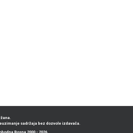
ržana.
euzimanje sadržaja bez dozvole izdavača.
obodna Bosna
2000 - 2026.