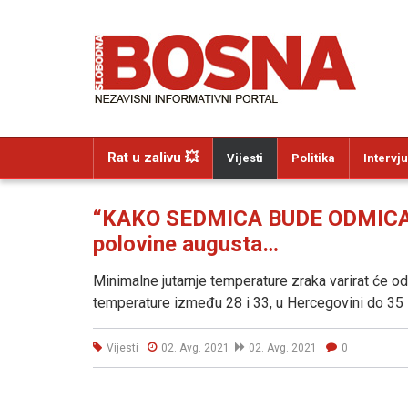
Rat u zalivu 💥
Vijesti
Politika
Intervju
“KAKO SEDMICA BUDE ODMICAL
polovine augusta…
Minimalne jutarnje temperature zraka varirat će o
temperature između 28 i 33, u Hercegovini do 35 
Vijesti
02. Avg. 2021
02. Avg. 2021
0