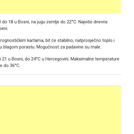
3 do 18 u Bosni, na jugu zemlje do 22°C. Najviše dnevne
peni.
rognostičkim kartama, bit će stabilno, natprosječno toplo i
 u blagom porastu. Mogućnost za padavine su male.
i 21 u Bosni, do 24°C u Hercegovini. Maksimalne temperature
ne do 36°C.