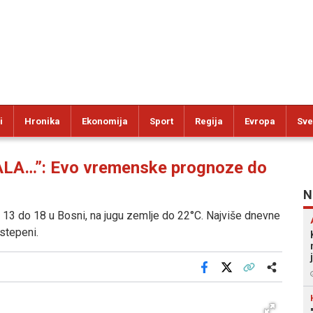
i
Hronika
Ekonomija
Sport
Regija
Evropa
Sve
A…”: Evo vremenske prognoze do
N
d 13 do 18 u Bosni, na jugu zemlje do 22°C. Najviše dnevne
stepeni.
Facebook
X
Kopiraj link
Više