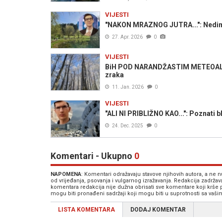
VIJESTI
"NAKON MRAZNOG JUTRA...": Nedim S
27. Apr. 2026
0
VIJESTI
BiH POD NARANDŽASTIM METEOALAR
zraka
11. Jan. 2026
0
VIJESTI
"ALI NI PRIBLIŽNO KAO...": Poznati
24. Dec. 2025
0
Komentari - Ukupno
0
NAPOMENA
: Komentari odražavaju stavove njihovih autora, a ne
od vrijeđanja, psovanja i vulgarnog izražavanja. Redakcija zadrža
komentara redakcija nije dužna obrisati sve komentare koji krše
mogu biti pronađeni sadržaji koji mogu biti u suprotnosti sa vaš
LISTA KOMENTARA
DODAJ KOMENTAR