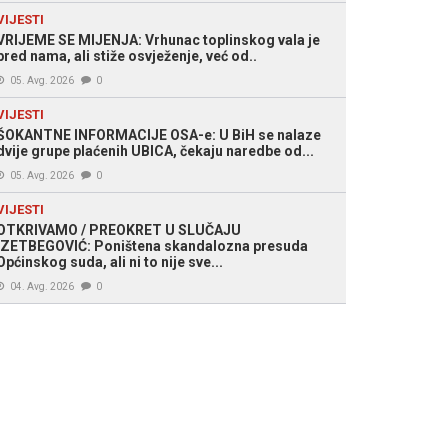
VIJESTI
VRIJEME SE MIJENJA: Vrhunac toplinskog vala je
pred nama, ali stiže osvježenje, već od..
05. Avg. 2026
0
VIJESTI
ŠOKANTNE INFORMACIJE OSA-e: U BiH se nalaze
dvije grupe plaćenih UBICA, čekaju naredbe od...
05. Avg. 2026
0
VIJESTI
OTKRIVAMO / PREOKRET U SLUČAJU
IZETBEGOVIĆ: Poništena skandalozna presuda
Općinskog suda, ali ni to nije sve...
04. Avg. 2026
0