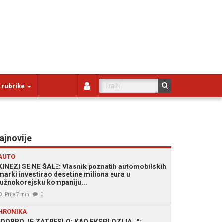
 rubrike
ajnovije
AUTO
KINEZI SE NE ŠALE: Vlasnik poznatih automobilskih
marki investirao desetine miliona eura u
južnokorejsku kompaniju...
Prije 7 min
0
HRONIKA
"DOBRO JE ZATRESLO; KAO EKSPLOZIJA...":