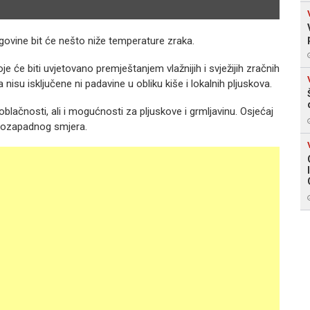
govine bit će nešto niže temperature zraka.
je će biti uvjetovano premještanjem vlažnijih i svježijih zračnih
su isključene ni padavine u obliku kiše i lokalnih pljuskova.
ačnosti, ali i mogućnosti za pljuskove i grmljavinu. Osjećaj
jugozapadnog smjera.