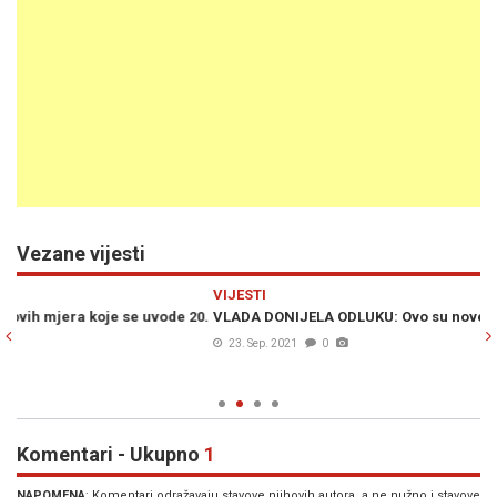
Vezane vijesti
Previous
N
VIJESTI
VI
0.
VLADA DONIJELA ODLUKU: Ovo su nove naredbe Kriznog štaba
VL
Uv
23. Sep. 2021
0
Komentari - Ukupno
1
NAPOMENA
: Komentari odražavaju stavove njihovih autora, a ne nužno i stavove