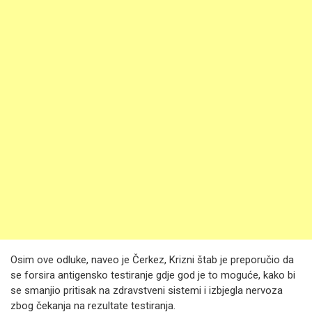
Osim ove odluke, naveo je Čerkez, Krizni štab je preporučio da
se forsira antigensko testiranje gdje god je to moguće, kako bi
se smanjio pritisak na zdravstveni sistemi i izbjegla nervoza
zbog čekanja na rezultate testiranja.