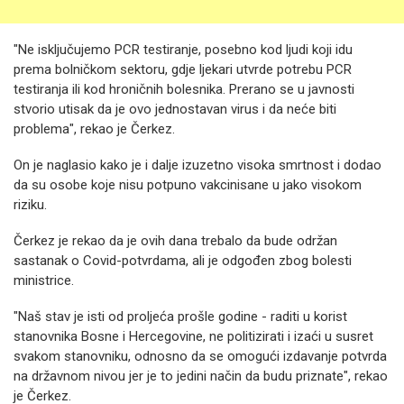
"Ne isključujemo PCR testiranje, posebno kod ljudi koji idu
prema bolničkom sektoru, gdje ljekari utvrde potrebu PCR
testiranja ili kod hroničnih bolesnika. Prerano se u javnosti
stvorio utisak da je ovo jednostavan virus i da neće biti
problema", rekao je Čerkez.
On je naglasio kako je i dalje izuzetno visoka smrtnost i dodao
da su osobe koje nisu potpuno vakcinisane u jako visokom
riziku.
Čerkez je rekao da je ovih dana trebalo da bude održan
sastanak o Covid-potvrdama, ali je odgođen zbog bolesti
ministrice.
"Naš stav je isti od proljeća prošle godine - raditi u korist
stanovnika Bosne i Hercegovine, ne politizirati i izaći u susret
svakom stanovniku, odnosno da se omogući izdavanje potvrda
na državnom nivou jer je to jedini način da budu priznate", rekao
je Čerkez.