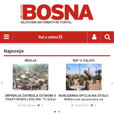
Rat u zalivu 💥
Najnovije
Previous
N
REGIJA
RAT U ZALIVU
SRPKINJA ZATRESLA ISTINOM O
NUKLEARNA OPCIJA NA STOLU:
TRAKTORSKOJ KOLONI: "U Srbiji
Wilkerson upozorava na
S
su gladne krajišnike ganjali kao
katastrofalan scenario u ratu sa
p
Prije 28 min
0
Prije 42 min
0
divljač"
Iranom