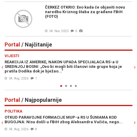
ČERKEZ OTKRIO: Evo kada će objaviti novu
naredbu Kriznog štaba za građane FBiH
(FOTO)
04. Nov. 2020
0
Portal
/ Najčitanije
Previous
N
VIJESTI
PO
REAKCIJA IZ AMERIKE, NAKON UPADA SPECIJALACA RS-a U
ŽE
SREDNJOJ BOSNI: „Ovo bi mogli biti članovi iste grupe koja je
"O
pratila Dodika dok je bježao...“
04. Avg. 2026
1
Portal
/ Najpopularnije
Previous
N
POLITIKA
VI
OTKUD PARAVOJNE FORMACIJE MUP-a RS U ŠUMAMA KOD
OT
BUGOJNA: Nisu došli u FBiH zbog Aleksandra Vučića, nego...
po
Bi
04. Avg. 2026
8