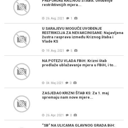
PREPORUKE KRIZNOG ŠTABA: Uvođenje
restriktivnijih mjera...
26. Avg. 2021
1
U SARAJEVU MOGUĆE UVOĐENJE
RESTRIKCIJA ZA NEVAKCINISANE: Najavljena
žustra rasprava između Kriznog štaba i
Vlade KS
19. Avg. 2021
5
NA POTEZU VLADA FBiH: Krizni štab
predlaže ublažavanje mjera u FBiH, i to...
04. Maj 2021
0
ZASJEDAO KRIZNI ŠTAB KS: Za 1. maj
spremaju nam nove mjere...
26. Apr. 2021
0
“SB” NA ULICAMA GLAVNOG GRADA BiH: