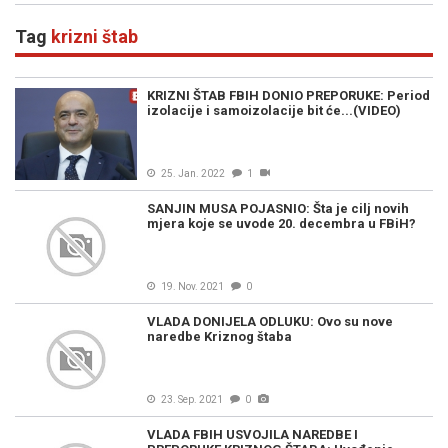
Tag
krizni štab
KRIZNI ŠTAB FBIH DONIO PREPORUKE: Period
izolacije i samoizolacije bit će...(VIDEO)
25. Jan. 2022
1
SANJIN MUSA POJASNIO: Šta je cilj novih
mjera koje se uvode 20. decembra u FBiH?
19. Nov. 2021
0
VLADA DONIJELA ODLUKU: Ovo su nove
naredbe Kriznog štaba
23. Sep. 2021
0
VLADA FBIH USVOJILA NAREDBE I