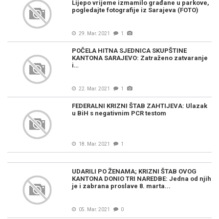
Lijepo vrijeme izmamilo građane u parkove,
pogledajte fotografije iz Sarajeva (FOTO)
29. Mar. 2021
1
POČELA HITNA SJEDNICA SKUPŠTINE
KANTONA SARAJEVO: Zatraženo zatvaranje
i…
22. Mar. 2021
1
FEDERALNI KRIZNI ŠTAB ZAHTIJEVA: Ulazak
u BiH s negativnim PCR testom
18. Mar. 2021
1
UDARILI PO ŽENAMA; KRIZNI ŠTAB OVOG
KANTONA DONIO TRI NAREDBE: Jedna od njih
je i zabrana proslave 8. marta...
05. Mar. 2021
0