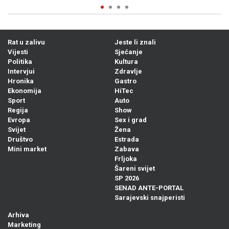
Rat u zalivu
Jeste li znali
Vijesti
Sjećanje
Politika
Kultura
Intervjui
Zdravlje
Hronika
Gastro
Ekonomija
HiTec
Sport
Auto
Regija
Show
Evropa
Sex i grad
Svijet
Žena
Društvo
Estrada
Mini market
Zabava
Frljoka
Šareni svijet
SP 2026
SENAD ANTE-PORTAL
Sarajevski snajperisti
Arhiva
Marketing