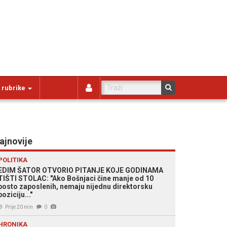
 rubrike
ajnovije
POLITIKA
EDIM ŠATOR OTVORIO PITANJE KOJE GODINAMA
TIŠTI STOLAC: "Ako Bošnjaci čine manje od 10
posto zaposlenih, nemaju nijednu direktorsku
poziciju..."
Prije 20 min
0
HRONIKA