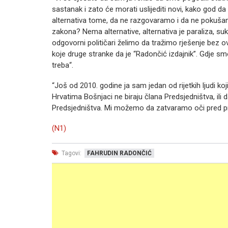
sastanak i zato će morati uslijediti novi, kako god da
alternativa tome, da ne razgovaramo i da ne pokuš
zakona? Nema alternative, alternativa je paraliza, suk
odgovorni političari želimo da tražimo rješenje bez o
koje druge stranke da je “Radončić izdajnik”. Gdje 
treba“.
“Još od 2010. godine ja sam jedan od rijetkih ljudi k
Hrvatima Bošnjaci ne biraju člana Predsjedništva, ili 
Predsjedništva. Mi možemo da zatvaramo oči pred p
(N1)
Tagovi:
FAHRUDIN RADONČIĆ