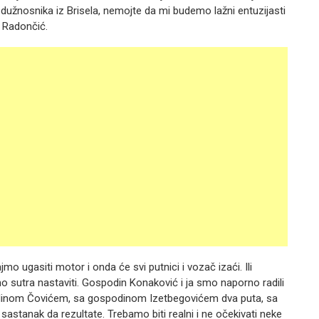
dužnosnika iz Brisela, nemojte da mi budemo lažni entuzijasti
e Radončić.
mo ugasiti motor i onda će svi putnici i vozač izaći. Ili
mo sutra nastaviti. Gospodin Konaković i ja smo naporno radili
podinom Čovićem, sa gospodinom Izetbegovićem dva puta, sa
sastanak da rezultate. Trebamo biti realni i ne očekivati neke