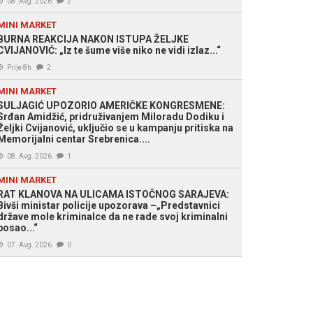
08. Avg. 2026
2
MINI MARKET
BURNA REAKCIJA NAKON ISTUPA ŽELJKE
CVIJANOVIĆ: „Iz te šume više niko ne vidi izlaz...“
Prije 8h
2
MINI MARKET
SULJAGIĆ UPOZORIO AMERIČKE KONGRESMENE:
Srđan Amidžić, pridruživanjem Miloradu Dodiku i
Željki Cvijanović, uključio se u kampanju pritiska na
Memorijalni centar Srebrenica....
08. Avg. 2026
1
MINI MARKET
RAT KLANOVA NA ULICAMA ISTOČNOG SARAJEVA:
Bivši ministar policije upozorava –„Predstavnici
države mole kriminalce da ne rade svoj kriminalni
posao...“
07. Avg. 2026
0