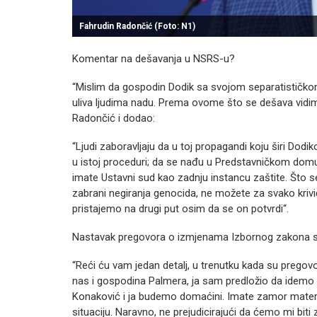
Fahrudin Radončić (Foto: N1)
Komentar na dešavanja u NSRS-u?
“Mislim da gospodin Dodik sa svojom separatističkom 
uliva ljudima nadu. Prema ovome što se dešava vidim
Radončić i dodao:
“Ljudi zaboravljaju da u toj propagandi koju širi Dodi
u istoj proceduri; da se nađu u Predstavničkom domu
imate Ustavni sud kao zadnju instancu zaštite. Što
zabrani negiranja genocida, ne možete za svako krivič
pristajemo na drugi put osim da se on potvrdi“.
Nastavak pregovora o izmjenama Izbornog zakona s
“Reći ću vam jedan detalj, u trenutku kada su pregov
nas i gospodina Palmera, ja sam predložio da idemo
Konaković i ja budemo domaćini. Imate zamor materi
situaciju. Naravno, ne prejudicirajući da ćemo mi biti