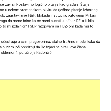
 se završi. Postavimo logično pitanje kao građani: Šta je
amo u nekom vremenskom okviru da rješimo pitanje Izbornog
ob, zaustavljanje FBiH, blokada institucija, putovanja. Mi kao
voga da mene brine ko će meni pucati u leđa iz DF-a ili bilo
smo to mi izdajnici? I SDP razgovara sa HDZ-om kada mu to
oji učestvuje u svim pregovorima, stalno tražimo model kako da
da budem još precizniji da Bošnjaci ne biraju dva člana
roblemom”, poručio je Radončić.