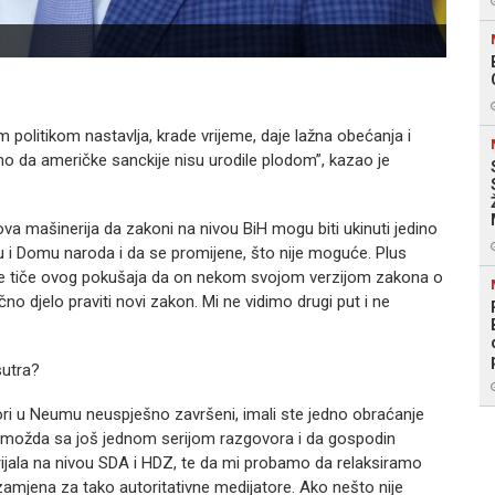
politikom nastavlja, krade vrijeme, daje lažna obećanja i
o da američke sanckije nisu urodile plodom”, kazao je
kova mašinerija da zakoni na nivou BiH mogu biti ukinuti jedino
 i Domu naroda i da se promijene, što nije moguće. Plus
 se tiče ovog pokušaja da on nekom svojom verzijom zakona o
no djelo praviti novi zakon. Mi ne vidimo drugi put i ne
utra?
ori u Neumu neuspješno završeni, imali ste jedno obraćanje
 možda sa još jednom serijom razgovora i da gospodin
jala na nivou SDA i HDZ, te da mi probamo da relaksiramo
 zamjena za tako autoritativne medijatore. Ako nešto nije