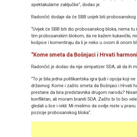
spektakularne zaključke“, dodao je.
Radončić dodaje da će SBB uvijek biti probosanskog 
“Uvijek će SBB biti dio probosanskog bloka, nema tu n
tim probosanskim blokom, da ne kažem kukavički, nisu o
košpice i komentiraju da li je neko u ovom ili onom bl
“Kome smeta da Bošnjaci i Hrvati harmon
Radončić je dodao da nije simpatizer SDA, ali da ih 
“To je bila jedna politikantska igra ljudi i opcija koji ne
državnog. Kome i zašto smeta da Bošnjaci i Hrvati 
prestane da bira predstavnika drugom narodu? Nisam 
konfliktan, ali moram braniti SDA. Zašto bi to bio v
gledali u lice i rekli: Mi mislimo da ovdje niste u prav
pozicije probosanskog bloka“.