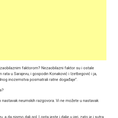
aobilaznim faktorom? Nezaobilazni faktor su i ostale
rata u Sarajevu, i gospodin Konaković i Izetbegović i ja,
ugodnog inozemstva posmatrali ratne događaje”.
ka?
 to nastavak neumskih razgovora. Vi ne možete u nastavak
a da nismo dali gol. Lopta jeste i dalje u igri, zato je i sutra