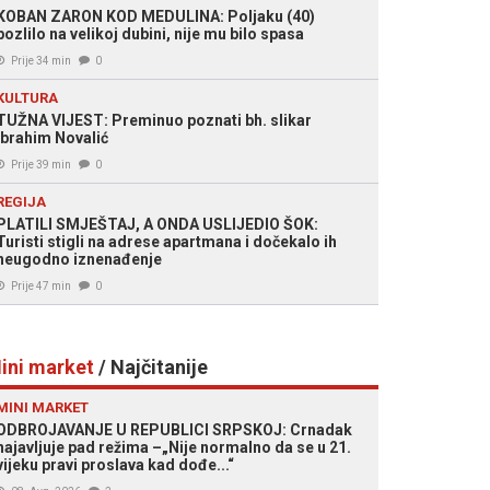
KOBAN ZARON KOD MEDULINA: Poljaku (40)
pozlilo na velikoj dubini, nije mu bilo spasa
Prije 34 min
0
KULTURA
TUŽNA VIJEST: Preminuo poznati bh. slikar
Ibrahim Novalić
Prije 39 min
0
REGIJA
PLATILI SMJEŠTAJ, A ONDA USLIJEDIO ŠOK:
Turisti stigli na adrese apartmana i dočekalo ih
neugodno iznenađenje
Prije 47 min
0
ini market
/ Najčitanije
MINI MARKET
ODBROJAVANJE U REPUBLICI SRPSKOJ: Crnadak
najavljuje pad režima –„Nije normalno da se u 21.
vijeku pravi proslava kad dođe...“