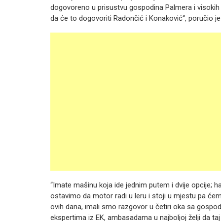
dogovoreno u prisustvu gospodina Palmera i visokih 
da će to dogovoriti Radončić i Konaković“, poručio j
“Imate mašinu koja ide jednim putem i dvije opcije; haj
ostavimo da motor radi u leru i stoji u mjestu pa će
ovih dana, imali smo razgovor u četiri oka sa gos
ekspertima iz EK, ambasadama u najboljoj želji da taj 