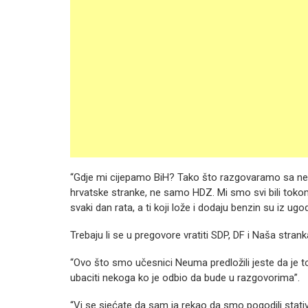
“Gdje mi cijepamo BiH? Tako što razgovaramo sa nez
hrvatske stranke, ne samo HDZ. Mi smo svi bili tokom 
svaki dan rata, a ti koji lože i dodaju benzin su iz 
Trebaju li se u pregovore vratiti SDP, DF i Naša stran
“Ovo što smo učesnici Neuma predložili jeste da je
ubaciti nekoga ko je odbio da bude u razgovorima”.
“Vi se sjećate da sam ja rekao da smo pogodili stativu, 