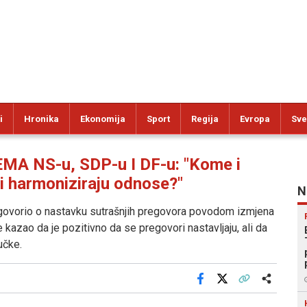
i
Hronika
Ekonomija
Sport
Regija
Evropa
Sve
 NS-u, SDP-u I DF-u: "Kome i
i harmoniziraju odnose?"
N
govorio o nastavku sutrašnjih pregovora povodom izmjena
kazao da je pozitivno da se pregovori nastavljaju, ali da
učke.
Facebook
X
Kopiraj link
Više