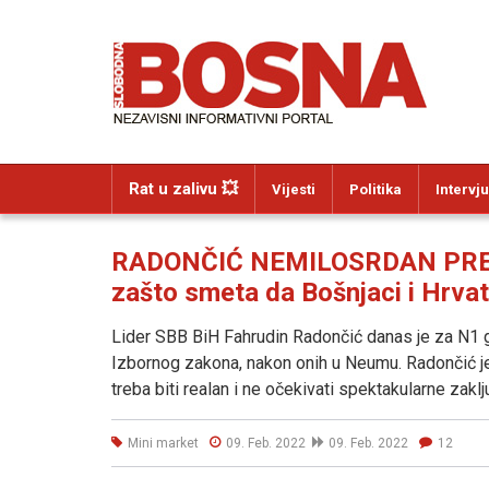
Rat u zalivu 💥
Vijesti
Politika
Intervju
RADONČIĆ NEMILOSRDAN PREMA
zašto smeta da Bošnjaci i Hrvat
Lider SBB BiH Fahrudin Radončić danas je za N1 
Izbornog zakona, nakon onih u Neumu. Radončić je 
treba biti realan i ne očekivati spektakularne zaklj
Mini market
09. Feb. 2022
09. Feb. 2022
12