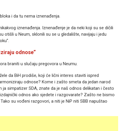
bloka i da tu nema iznenađenja.
ikakvog iznenađenja. Iznenađenje je da neki koji su se dičili
tišli u Neum, sklonili su se u gledalište, navijaju i jedu
oku”.
iziraju odnose”
mora braniti u slučaju pregovora u Neumu.
 žele da BiH prodiše, koji će lični interes staviti ispred
harmoniziraju odnose? Kome i zašto smeta da jedan narod
ja simpatizer SDA, znate da je naš odnos delikatan i često
eleizdajnički odnos ako sjedete i razgovarate? Zašto ne bismo
u. Tako su vođeni razgovori, a niti je NiP niti SBB napuštao