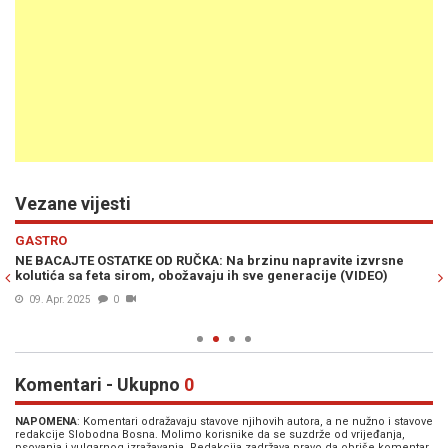
Vezane vijesti
Previous
N
GASTRO
G
a
NE BACAJTE OSTATKE OD RUČKA: Na brzinu napravite izvrsne
TR
kolutića sa feta sirom, obožavaju ih sve generacije (VIDEO)
sa
09. Apr. 2025
0
Komentari - Ukupno
0
NAPOMENA
: Komentari odražavaju stavove njihovih autora, a ne nužno i stavove
redakcije Slobodna Bosna. Molimo korisnike da se suzdrže od vrijeđanja,
psovanja i vulgarnog izražavanja. Redakcija zadržava pravo da obriše komentar