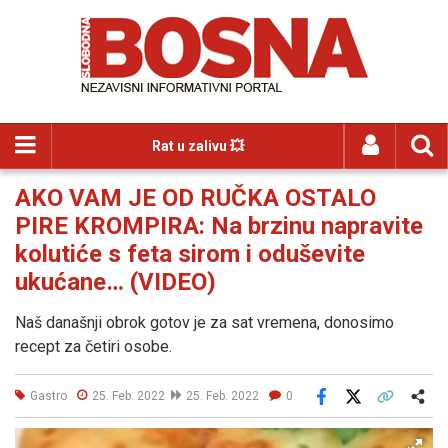
Rat u zalivu 💥
AKO VAM JE OD RUČKA OSTALO
PIRE KROMPIRA: Na brzinu napravite
kolutiće s feta sirom i oduševite
ukućane… (VIDEO)
Naš današnji obrok gotov je za sat vremena, donosimo
recept za četiri osobe.
Gastro
25. Feb. 2022
25. Feb. 2022
0
Facebook
X
Kopiraj link
Više