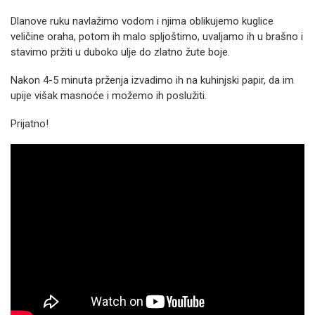
Dlanove ruku navlažimo vodom i njima oblikujemo kuglice
veličine oraha, potom ih malo spljoštimo, uvaljamo ih u brašno i
stavimo pržiti u duboko ulje do zlatno žute boje.
Nakon 4-5 minuta prženja izvadimo ih na kuhinjski papir, da im
upije višak masnoće i možemo ih poslužiti.
Prijatno!