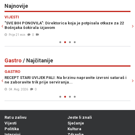
Najnovije
Previous
N
VIJESTI
RA
"SVE BIH PONOVILA": Direktorica koja je potpisala otkaze za 22
HU
Bošnjaka šokirala izjavom
pr
Prije 21 min
0
Gastro
/ Najčitanije
Previous
N
GASTRO
G
RECEPT STARI UVIJEK PALI: Na brzinu napravite izvrsni sataraš i
DA
ne zaboravite trik prije serviranja...
la
04. Avg. 2026
0
Rat u zalivu
Jeste li znali
Vijesti
Sjećanje
Politika
Kultura
Intervjui
Zdravlje