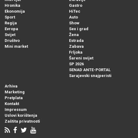
Hronika
Gastro
Ekonomija
HiTec
Sport
Auto
Regija
Show
Evropa
Sex i grad
Svijet
Žena
Društvo
Estrada
Mini market
Zabava
Frljoka
Šareni svijet
SP 2026
SENAD ANTE-PORTAL
Sarajevski snajperisti
Arhiva
Marketing
Pretplata
Kontakt
Impressum
Uslovi korištenja
Zaštita privatnosti