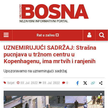
Rat u zalivu 💥
UZNEMIRUJUĆI SADRŽAJ: Strašna
pucnjava u tržnom centru u
Kopenhagenu, ima mrtvih i ranjenih
Upozoravamo na uznemirujući sadržaj.
Svijet
03. Jul. 2022
03. Jul. 2022
0
Facebook
X
Kopiraj link
Više