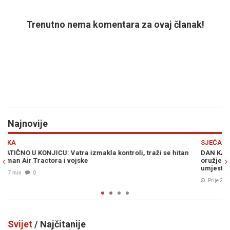
Trenutno nema komentara za ovaj članak!
Najnovije
Previous
N
SJEĆANJE
 hitan
DAN KADA JE SVIJET ZADRHTAO: Kako je stvoreno najstrašni
oružje u historiji i ko je zapravo trebao biti meta nuklearne
umjesto Hirošime
Prije 27 min
0
Svijet
/ Najčitanije