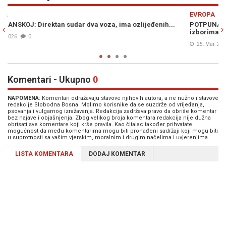
Previous
N
EVROPA
ih...
POTPUNA KATASTROFA: Premijerka Danske doživjela debakl 
izborima, ovo odavno nije viđeno...
25. Mar. 2026
0
Komentari - Ukupno
0
NAPOMENA
: Komentari odražavaju stavove njihovih autora, a ne nužno i stavove
redakcije Slobodna Bosna. Molimo korisnike da se suzdrže od vrijeđanja,
psovanja i vulgarnog izražavanja. Redakcija zadržava pravo da obriše komentar
bez najave i objašnjenja. Zbog velikog broja komentara redakcija nije dužna
obrisati sve komentare koji krše pravila. Kao čitalac također prihvatate
mogućnost da među komentarima mogu biti pronađeni sadržaji koji mogu biti
u suprotnosti sa vašim vjerskim, moralnim i drugim načelima i uvjerenjima.
LISTA KOMENTARA
DODAJ KOMENTAR