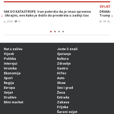
Previous
N
SVIJET
remne
DRAMA U WASHINGTONU: Teške optužbe na račun Donalda
 čas
Trumpa –„On je najveći lažov...“
04. Avg. 2026
1
Rat u zalivu
Jeste li znali
Vijesti
Sjećanje
Politika
Kultura
Intervjui
Zdravlje
Hronika
Gastro
Ekonomija
HiTec
Sport
Auto
Regija
Show
Evropa
Sex i grad
Svijet
Žena
Društvo
Estrada
Mini market
Zabava
Frljoka
Šareni svijet