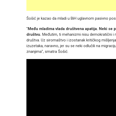
Šošić je kazao da mladi u BiH uglavnom pasivno posm
"
Među mladima vlada društvena apatija. Neki se po
društvu.
Međutim, ti mehanizmi nisu demokratični i n
društva. Uz siromaštvo i izostanak kritičkog mišlje
izuzetaka, naravno, jer su se neki odlučili na migrac
znanjima", smatra Šošić.