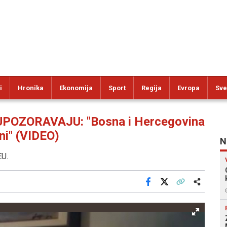
i
Hronika
Ekonomija
Sport
Regija
Evropa
Sve
POZORAVAJU: "Bosna i Hercegovina
ni" (VIDEO)
N
EU.
Facebook
X
Kopiraj link
Više