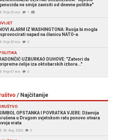
genocida ne smije zavisiti od dnevne politike"
Prije 25 min
1
SVIJET
NOVI ALARM IZ WASHINGTONA: Rusija bi mogla
isprovocirati napad na članicu NATO-a
Prije 39 min
0
POLITIKA
RADONČIĆ UZBURKAO DUHOVE: "Zatvori da
pripreme ćelije iza oktobarskih izbora..."
Prije 47 min
0
ruštvo
/ Najčitanije
DRUŠTVO
SIMBOL OPSTANKA I POVRATKA VJERE: Džamija
srušena u Drugom svjetskom ratu ponovo otvara
svoja vrata
04. Avg. 2026
0
Šošić (Foto: Hayat.ba)