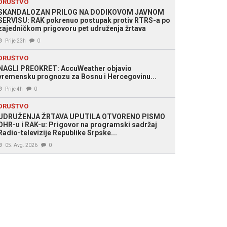
DRUŠTVO
SKANDALOZAN PRILOG NA DODIKOVOM JAVNOM
SERVISU: RAK pokrenuo postupak protiv RTRS-a po
zajedničkom prigovoru pet udruženja žrtava
Prije 23h
0
DRUŠTVO
NAGLI PREOKRET: AccuWeather objavio
vremensku prognozu za Bosnu i Hercegovinu...
Prije 4h
0
DRUŠTVO
UDRUŽENJA ŽRTAVA UPUTILA OTVORENO PISMO
OHR-u i RAK-u: Prigovor na programski sadržaj
Radio-televizije Republike Srpske...
05. Avg. 2026
0