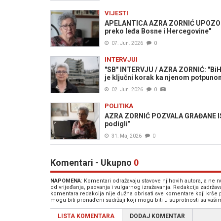
VIJESTI
APELANTICA AZRA ZORNIĆ UPOZORAV
preko leđa Bosne i Hercegovine"
07. Jun. 2026
0
INTERVJUI
"SB" INTERVJU / AZRA ZORNIĆ: "BiH
je ključni korak ka njenom potpun
02. Jun. 2026
0
POLITIKA
AZRA ZORNIĆ POZVALA GRAĐANE ISPR
podigli”
31. Maj 2026
0
Komentari - Ukupno
0
NAPOMENA
: Komentari odražavaju stavove njihovih autora, a ne
od vrijeđanja, psovanja i vulgarnog izražavanja. Redakcija zadrža
komentara redakcija nije dužna obrisati sve komentare koji krše
mogu biti pronađeni sadržaji koji mogu biti u suprotnosti sa vaš
LISTA KOMENTARA
DODAJ KOMENTAR