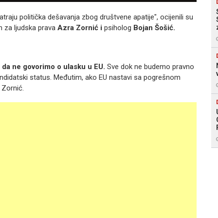
aju politička dešavanja zbog društvene apatije", ocijenili su
 za ljudska prava
Azra Zornić i
psiholog
Bojan Šošić.
 da ne govorimo o ulasku u EU.
Sve dok ne budemo pravno
ndidatski status. Međutim, ako EU nastavi sa pogrešnom
 Zornić.