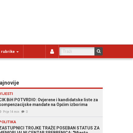
 rubrike
ajnovije
VIJESTI
CIK BiH POTVRDIO: Ovjerene i kandidatske liste za
kompenzacijske mandate na Općim izborima
Prije 14 min
0
POLITIKA
ZASTUPNICI TROJKE TRAŽE POSEBAN STATUS ZA
MEMORIJALNI CENTAR SREBRENICA: "Mjesto