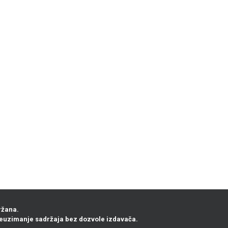
ržana.
euzimanje sadržaja bez dozvole izdavača.