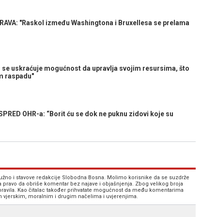
A: "Raskol između Washingtona i Bruxellesa se prelama
 se uskraćuje mogućnost da upravlja svojim resursima, što
om raspadu"
ED OHR-a: “Borit ću se dok ne puknu zidovi koje su
 nužno i stavove redakcije Slobodna Bosna. Molimo korisnike da se suzdrže
va pravo da obriše komentar bez najave i objašnjenja. Zbog velikog broja
 pravila. Kao čitalac također prihvatate mogućnost da među komentarima
im vjerskim, moralnim i drugim načelima i uvjerenjima.