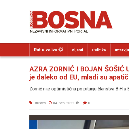
Rat u zalivu 💥
Vijesti
Politika
Intervju
AZRA ZORNIĆ I BOJAN ŠOŠIĆ U
je daleko od EU, mladi su apatič
Zornić nije optimistična po pitanju članstva BiH u 
Društvo
04. Sep. 2022
0