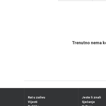
Trenutno nema ko
Rat u zalivu
Jeste li znali
Vijesti
Sjećanje