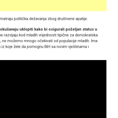
atraju politička dešavanja zbog društvene apatije.
kušavaju uklopiti kako bi osigurali poželjan status u
e razvijaju kod mladih vrijednosti tipične za demokratska
nja, ne možemo mnogo očekivati od populacije mladih. Ima
iju iz koje žele da pomognu BiH sa novim vještinama i