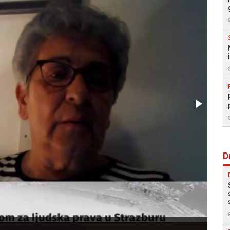
D
Bojan 