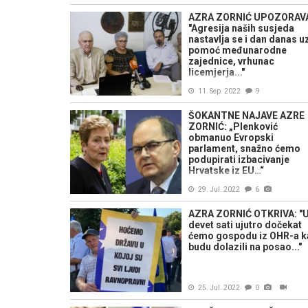
AZRA ZORNIĆ UPOZORAV
"Agresija naših susjeda
nastavlja se i dan danas u
pomoć međunarodne
zajednice, vrhunac
licemjerja..."
11. Sep. 2022
9
ŠOKANTNE NAJAVE AZRE
ZORNIĆ: „Plenković
obmanuo Evropski
parlament, snažno ćemo
podupirati izbacivanje
Hrvatske iz EU…“
29. Jul. 2022
6
AZRA ZORNIĆ OTKRIVA: "
devet sati ujutro dočekat
ćemo gospodu iz OHR-a k
budu dolazili na posao..."
25. Jul. 2022
0