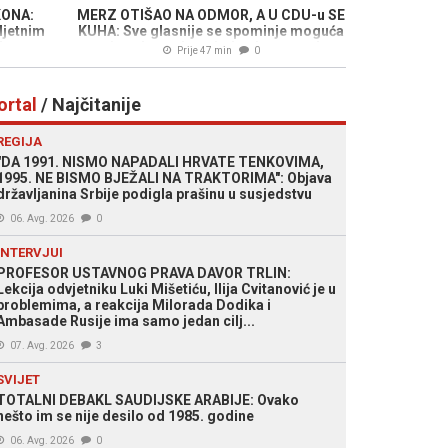
KONA:
MERZ OTIŠAO NA ODMOR, A U CDU-u SE
 ljetnim
KUHA: Sve glasnije se spominje moguća
kata
zamjena kancelara, jedno ime posebno
Prije 47 min
0
privlači pažnju
ortal
/ Najčitanije
REGIJA
"DA 1991. NISMO NAPADALI HRVATE TENKOVIMA,
1995. NE BISMO BJEŽALI NA TRAKTORIMA": Objava
državljanina Srbije podigla prašinu u susjedstvu
06. Avg. 2026
0
INTERVJUI
PROFESOR USTAVNOG PRAVA DAVOR TRLIN:
Lekcija odvjetniku Luki Mišetiću, Ilija Cvitanović je u
problemima, a reakcija Milorada Dodika i
Ambasade Rusije ima samo jedan cilj...
07. Avg. 2026
3
SVIJET
TOTALNI DEBAKL SAUDIJSKE ARABIJE: Ovako
nešto im se nije desilo od 1985. godine
06. Avg. 2026
0