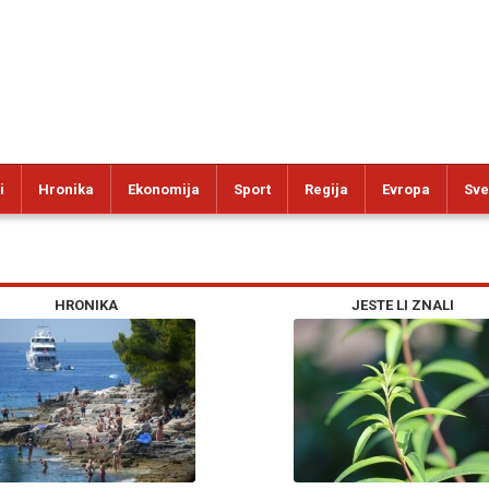
i
Hronika
Ekonomija
Sport
Regija
Evropa
Sve
HRONIKA
JESTE LI ZNALI