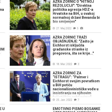
:
AZRA ZORNIĆ O "HITNOJ
REZOLUCIJI": "Direktna
ana
politička agresija HDZ-a
Hrvatske na BiH, u svakoj
normalnoj državi Bevanda bi
bio smijenjen"
27. Maj 2022
5
AZRA ZORNIĆ TRAŽI
OBJAŠNJENJE: "Zašto je
Eichhorst isključila
NOM
građanske stranke iz
e
pregovora, šta se krije..."
18. Mar. 2022
3
AZRA ZORNIĆ ZA
“ISTRAGU”: “Palmer i
Eichhorst svojim povratkom
i
u BiH potiču
nacionalšovinističke vođe u
insistiranju na njihovim
fašističkim zahtjevima”
25. Jan. 2022
7
E U
EMOTIVNO PISMO BOSANKE