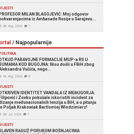
VIJESTI
PROFESOR MILAN BLAGOJEVIĆ: Moj odgovor
pokvarenjacima iz Ambasade Rusije u Sarajevu...
08. Avg. 2026
1
ortal
/ Najpopularnije
POLITIKA
OTKUD PARAVOJNE FORMACIJE MUP-a RS U
ŠUMAMA KOD BUGOJNA: Nisu došli u FBiH zbog
Aleksandra Vučića, nego...
04. Avg. 2026
8
VIJESTI
OTKRIVEN IDENTITET VANDALA IZ MEĐUGORJA:
Filipović i Zovko pokušale iskoristiti incident za
dizanje međunacionalnih tenzija u BiH, a u pitanju
je Poljak Krakowiak Bartlomiej Wlodzimierz!
28. Jul. 2026
7
VIJESTI
SLAVEN RAGUŽ PORUKOM BOŠNJACIMA