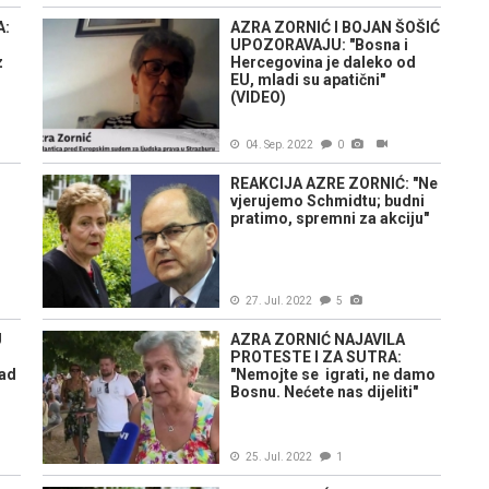
A:
AZRA ZORNIĆ I BOJAN ŠOŠIĆ
UPOZORAVAJU: "Bosna i
z
Hercegovina je daleko od
EU, mladi su apatični"
(VIDEO)
04. Sep. 2022
0
REAKCIJA AZRE ZORNIĆ: "Ne
vjerujemo Schmidtu; budni
pratimo, spremni za akciju"
27. Jul. 2022
5
U
AZRA ZORNIĆ NAJAVILA
PROTESTE I ZA SUTRA:
ad
"Nemojte se igrati, ne damo
Bosnu. Nećete nas dijeliti"
25. Jul. 2022
1