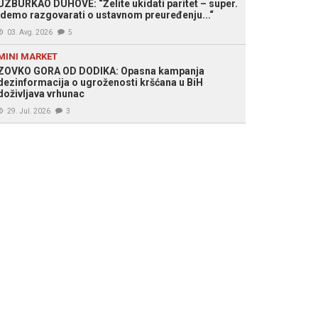
UZBURKAO DUHOVE: “Želite ukidati paritet – super.
Idemo razgovarati o ustavnom preuređenju...“
03. Avg. 2026
5
MINI MARKET
ZOVKO GORA OD DODIKA: Opasna kampanja
dezinformacija o ugroženosti kršćana u BiH
doživljava vrhunac
29. Jul. 2026
3