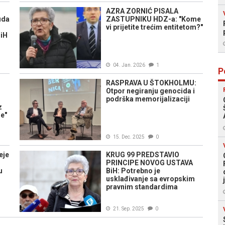
AZRA ZORNIĆ PISALA
uda
ZASTUPNIKU HDZ-a: "Kome
vi prijetite trećim entitetom?"
BiH
04. Jan. 2026
1
P
RASPRAVA U ŠTOKHOLMU:
Otpor negiranju genocida i
podrška memorijalizaciji
z
ne"
15. Dec. 2025
0
eje
KRUG 99 PREDSTAVIO
PRINCIPE NOVOG USTAVA
u
BiH: Potrebno je
usklađivanje sa evropskim
pravnim standardima
21. Sep. 2025
0