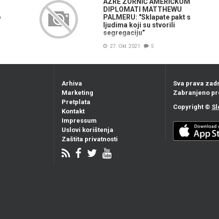
AZRE ZORNIĆ AMERIČKOM
DIPLOMATI MATTHEWU
o
PALMERU: "Sklapate pakt s
ljudima koji su stvorili
segregaciju”
27. Okt. 2021
5
Arhiva
Sva prava zad
Marketing
Zabranjeno pr
Pretplata
Copyright ©
Sl
Kontakt
Impressum
Uslovi korištenja
Zaštita privatnosti