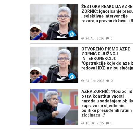
ŽESTOKA REAKCIJA AZRE
ZORNIĆ: Ignorisanje pres
i selektivne intervencije
razaraju pravnu državu u 
24. Apr. 2026
0
OTVORENO PISMO AZRE
ZORNIĆ O JUŽNOJ
INTERKONEKCIJI:
"Opstrukcije koje dolaze i
redova HDZ-a nisu slučaj
23. Dec. 2025
0
AZRA ZORNIĆ: "Nosioci id
o tzv. konstitutivnosti
naroda u sadašnjem oblik
zapravo su sljedbenici
politike presuđenih ratnih
zločinaca..."
10. Okt. 2025
3