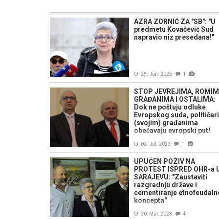
AZRA ZORNIĆ ZA "SB": "U
predmetu Kovačević Sud
napravio niz presedana!"
25. Jun. 2025
1
STOP JEVREJIMA, ROMIM
GRAĐANIMA I OSTALIMA:
Dok ne poštuju odluke
Evropskog suda, političari
(svojim) građanima
obećavaju evropski put!
02. Jul. 2023
1
UPUĆEN POZIV NA
PROTEST ISPRED OHR-a 
SARAJEVU: "Zaustaviti
razgradnju države i
cementiranje etnofeudal
koncepta"
30. Mar. 2023
4