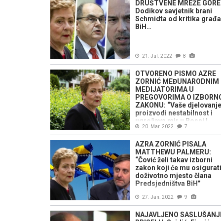
DRUŠTVENE MREŽE GORE
Dodikov savjetnik brani
Schmidta od kritika građ
BiH…
21. Jul. 2022
8
OTVORENO PISMO AZRE
ZORNIĆ MEĐUNARODNIM
MEDIJATORIMA U
PREGOVORIMA O IZBOR
ZAKONU: “Vaše djelovanj
proizvodi nestabilnost i
ugrožava mir u Bosni I
20. Mar. 2022
7
Hercegovini”
AZRA ZORNIĆ PISALA
MATTHEWU PALMERU:
“Čović želi takav izborni
zakon koji će mu osigurat
doživotno mjesto člana
Predsjedništva BiH”
27. Jan. 2022
9
NAJAVLJENO SASLUŠANJ