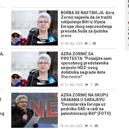
BORBA SE NASTAVLJA: Azra
Zornić najavila da će tražiti
isključenje BiH iz Vijeća
Evrope zbog neprovođenja
presuda Suda za ljudska
prava
08. Sep. 2024
4
A,
AZRA ZORNIĆ SA
PROTESTA: "Pošaljite nam
sposobnog predstavnika
umjesto HDZ-ovog
dobitnika nagrade Ante
Starčevića"
31. Mar. 2023
17
AZRA ZORNIĆ NA SKUPU
U
GRAĐANA U SARAJEVU:
"Desničarska Evropa uz
podršku SAD-a radi na
nog
palestinizaciji BiH" (FOTO)
26. Nov. 2022
34