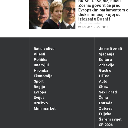
BRISELU: Sejdić, Finci i
Zornić govorit će pred
Evropskim parlamentom 
diskriminaciji kojoj su
izloženi u Bosni i
Hercegovini
08. Jan. 2022
3
Rat u zalivu
Jeste li znali
Vijesti
Sjećanje
Politika
Kultura
Intervjui
Zdravlje
Hronika
Gastro
Ekonomija
HiTec
Sport
Auto
Regija
Show
Evropa
Sex i grad
Svijet
Žena
Društvo
Estrada
Mini market
Zabava
Frljoka
Šareni svijet
SP 2026