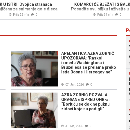
K U ISTRI: Dvojica stranaca
KOMARCI ĆE BJEŽATI S BAL
ičena za snimanje gole djece,
Posadite ovu biljku i uživajte u
jedan pokušao pobjeći
večerima bez dosadnih inse
Prije 26 min
0
Prije 34 min
0
P
APELANTICA AZRA ZORNIĆ
UPOZORAVA: "Raskol
između Washingtona i
Bruxellesa se prelama preko
leđa Bosne i Hercegovine"
07. Jun. 2026
0
AZRA ZORNIĆ POZVALA
GRAĐANE ISPRED OHR-a:
“Borit ću se dok ne puknu
zidovi koje su podigli”
31. Maj 2026
0