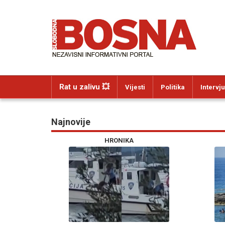
Rat u zalivu 💥
Vijesti
Politika
Intervju
Najnovije
HRONIKA