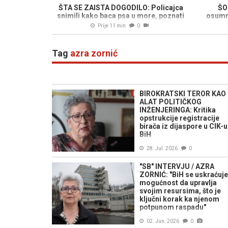
ŠTA SE ZAISTA DOGODILO: Policajca
ŠO
snimili kako baca psa u more, poznati
osumnj
detalji koji su uznemirili javnost (VIDEO)
Prije 11 min
0
Tag
azra zornić
BIROKRATSKI TEROR KAO
ALAT POLITIČKOG
INŽENJERINGA: Kritika
opstrukcije registracije
birača iz dijaspore u CIK-u
BiH
28. Jul. 2026
0
"SB" INTERVJU / AZRA
ZORNIĆ: "BiH se uskraćuje
mogućnost da upravlja
svojim resursima, što je
ključni korak ka njenom
potpunom raspadu"
02. Jun. 2026
0