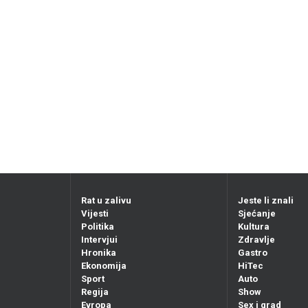
Rat u zalivu
Jeste li znali
Vijesti
Sjećanje
Politika
Kultura
Intervjui
Zdravlje
Hronika
Gastro
Ekonomija
HiTec
Sport
Auto
Regija
Show
Evropa
Sex i grad