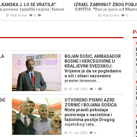
LKANSKA J. LO SE VRATILA":
IZRAEL ZABRINUT ZBOG POBJ
a ponovo zapalila region, fanovi
SAYEDA: "Ovo je gore od Mamd
u transu
Prije 24 min
0
Prije 32 min
0
P
LA
BOJAN ŠOŠIĆ, AMBASADOR
BOSNE I HERCEGOVINE U
KRALJEVINI ŠVEDSKOJ:
Vrijeme je da se pogledamo
u oči i stvari nazovemo
pravim imenom...
07. Okt. 2025
1
ŠIĆ
OTVORENO PISMO AZRE
ZORNIĆ I BOJANA ŠOŠIĆA:
Niste pravili pokušaje
pomirenja s nacistima i
fašistima poslije Drugog
svjetskog rata...
21. Jul. 2022
6