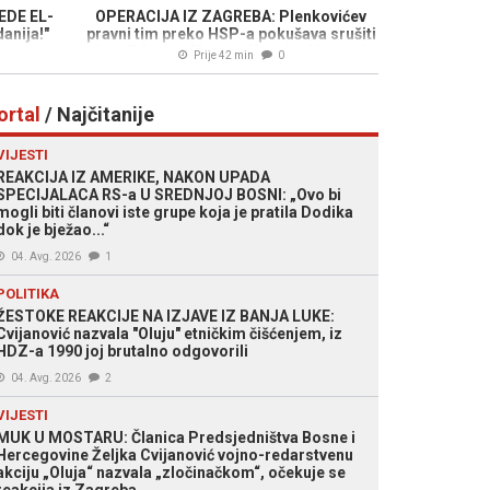
EDE EL-
OPERACIJA IZ ZAGREBA: Plenkovićev
anija!"
pravni tim preko HSP-a pokušava srušiti
kandidaturu Slavena Kovačevića pred
Prije 42 min
0
Ustavnim sudom BiH!
ortal
/ Najčitanije
VIJESTI
REAKCIJA IZ AMERIKE, NAKON UPADA
SPECIJALACA RS-a U SREDNJOJ BOSNI: „Ovo bi
mogli biti članovi iste grupe koja je pratila Dodika
dok je bježao...“
04. Avg. 2026
1
POLITIKA
ŽESTOKE REAKCIJE NA IZJAVE IZ BANJA LUKE:
Cvijanović nazvala "Oluju" etničkim čišćenjem, iz
HDZ-a 1990 joj brutalno odgovorili
04. Avg. 2026
2
VIJESTI
MUK U MOSTARU: Članica Predsjedništva Bosne i
Hercegovine Željka Cvijanović vojno-redarstvenu
akciju „Oluja“ nazvala „zločinačkom“, očekuje se