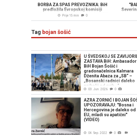
BORBA ZA SPAS PREVOZNIKA: BiH
"BA
predložila Evropskoj komisiji
Severin
privremeno rješenje za vozače u EU,
Prije 15 min
0
Forto poručio - "Ne traže privilegije,
traže da rade!"
Tag
bojan šošić
U ŠVEDSKOJ SE ZAVIJORI
ZASTAVA BiH: Ambasador
BiH Bojan Šošić i
gradonačelnica Kalmara
Dženita Abaza za „SB“ –
„Bosanski radnici daleko
najbolji od svih..."
03. Jun. 2026
0
AZRA ZORNIĆ I BOJAN ŠO
UPOZORAVAJU: "Bosna i
Hercegovina je daleko od
EU, mladi su apatični"
(VIDEO)
04. Sep. 2022
0