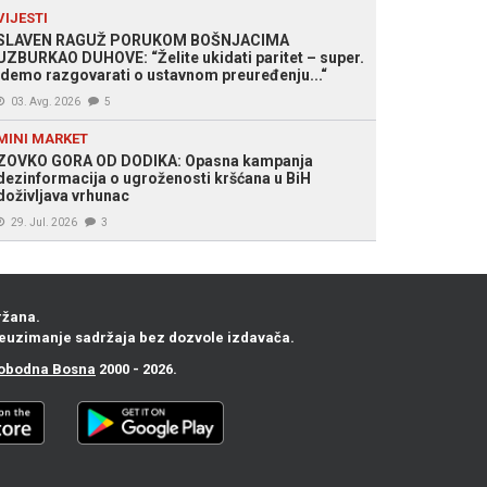
VIJESTI
SLAVEN RAGUŽ PORUKOM BOŠNJACIMA
UZBURKAO DUHOVE: “Želite ukidati paritet – super.
Idemo razgovarati o ustavnom preuređenju...“
03. Avg. 2026
5
MINI MARKET
ZOVKO GORA OD DODIKA: Opasna kampanja
dezinformacija o ugroženosti kršćana u BiH
doživljava vrhunac
29. Jul. 2026
3
ržana.
euzimanje sadržaja bez dozvole izdavača.
obodna Bosna
2000 - 2026.