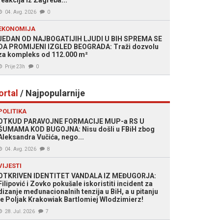
reakcija iz Zagreba...
04. Avg. 2026
0
EKONOMIJA
JEDAN OD NAJBOGATIJIH LJUDI U BIH SPREMA SE
DA PROMIJENI IZGLED BEOGRADA: Traži dozvolu
za kompleks od 112.000 m²
Prije 23h
0
ortal
/ Najpopularnije
POLITIKA
OTKUD PARAVOJNE FORMACIJE MUP-a RS U
ŠUMAMA KOD BUGOJNA: Nisu došli u FBiH zbog
Aleksandra Vučića, nego...
04. Avg. 2026
8
VIJESTI
OTKRIVEN IDENTITET VANDALA IZ MEĐUGORJA:
Filipović i Zovko pokušale iskoristiti incident za
dizanje međunacionalnih tenzija u BiH, a u pitanju
je Poljak Krakowiak Bartlomiej Wlodzimierz!
28. Jul. 2026
7