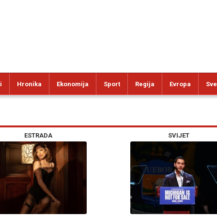
i
Hronika
Ekonomija
Sport
Regija
Evropa
Sve
ESTRADA
SVIJET