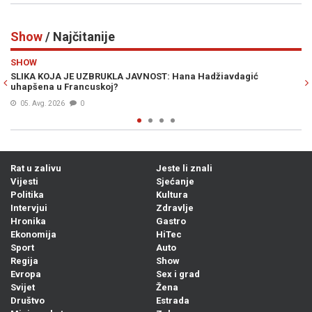
Show
/ Najčitanije
Previous
N
SHOW
SPREMNA JE ZA BRAK: Prezgodna stjuardesa hitno traži muža
otkrila da je slaba na starije
Prije 17h
0
Rat u zalivu
Jeste li znali
Vijesti
Sjećanje
Politika
Kultura
Intervjui
Zdravlje
Hronika
Gastro
Ekonomija
HiTec
Sport
Auto
Regija
Show
Evropa
Sex i grad
Svijet
Žena
Društvo
Estrada