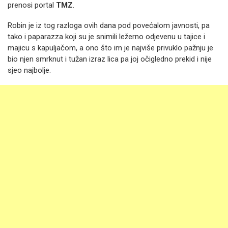
prenosi portal
TMZ
.
Robin je iz tog razloga ovih dana pod povećalom javnosti, pa
tako i paparazza koji su je snimili ležerno odjevenu u tajice i
majicu s kapuljačom, a ono što im je najviše privuklo pažnju je
bio njen smrknut i tužan izraz lica pa joj očigledno prekid i nije
sjeo najbolje.