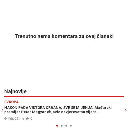
Trenutno nema komentara za ovaj članak!
Najnovije
Previous
N
HRONIKA
ki
"TRESLO SE JAKO; KAO BOMBA...": Novi zemljotres na Jadranu
treslo se tlo kod Dubrovnika...
Prije 30 min
0