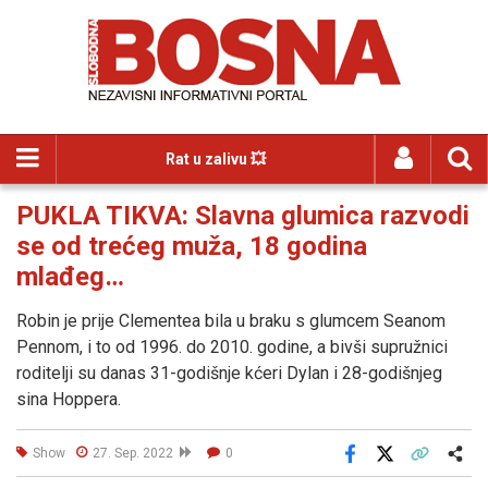
Rat u zalivu 💥
PUKLA TIKVA: Slavna glumica razvodi
se od trećeg muža, 18 godina
mlađeg…
Robin je prije Clementea bila u braku s glumcem Seanom
Pennom, i to od 1996. do 2010. godine, a bivši supružnici
roditelji su danas 31-godišnje kćeri Dylan i 28-godišnjeg
sina Hoppera.
Show
27. Sep. 2022
0
Facebook
X
Kopiraj link
Više