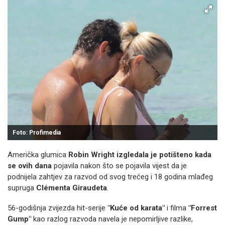
Foto: Profimedia
Američka glumica
Robin Wright izgledala je potišteno kada
se ovih dana
pojavila nakon što se pojavila vijest da je
podnijela zahtjev za razvod od svog trećeg i 18 godina mlađeg
supruga
Clémenta Giraudeta
.
56-godišnja zvijezda hit-serije
"Kuće od karata"
i filma
"Forrest
Gump"
kao razlog razvoda navela je nepomirljive razlike,