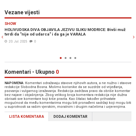
Vezane vijesti
Previous
N
ESTRADA
muž
IZGLEDA NEVJEROVATNO: Hrvatska glumica nestala je s malih
ekrana, evo kako izgleda danas...
29. Nov. 2024
0
Komentari - Ukupno
0
NAPOMENA
: Komentari odražavaju stavove njihovih autora, a ne nužno i stavove
redakcije Slobodna Bosna. Molimo korisnike da se suzdrže od vrijeđanja,
psovanja i vulgarnog izražavanja. Redakcija zadržava pravo da obriše komentar
bez najave i objašnjenja. Zbog velikog broja komentara redakcija nije dužna
obrisati sve komentare koji krše pravila. Kao čitalac također prihvatate
mogućnost da među komentarima mogu biti pronađeni sadržaji koji mogu biti
u suprotnosti sa vašim vjerskim, moralnim i drugim načelima i uvjerenjima.
LISTA KOMENTARA
DODAJ KOMENTAR