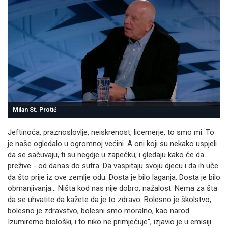
Milan St. Protić
Jeftinoća, praznoslovlje, neiskrenost, licemerje, to smo mi. To
je naše ogledalo u ogromnoj većini. A oni koji su nekako uspjeli
da se sačuvaju, ti su negdje u zapećku, i gledaju kako će da
prežive - od danas do sutra. Da vaspitaju svoju djecu i da ih uče
da što prije iz ove zemlje odu. Dosta je bilo laganja. Dosta je bilo
obmanjivanja... Ništa kod nas nije dobro, nažalost. Nema za šta
da se uhvatite da kažete da je to zdravo. Bolesno je školstvo,
bolesno je zdravstvo, bolesni smo moralno, kao narod.
Izumiremo biološki, i to niko ne primjećuje", izjavio je u emisiji