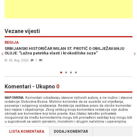
Vezane vijesti
Previous
N
VIJESTI
EŽAVANJU
SRBIJA NA NOGAMA NAKON ISTORIJSKE LEKCIJE MILANA 
PROTIĆA: "Zločin u Srebrenici je apsolutno NEOPROSTIV, j
počinili SRBI" (VIDEO)
01. Avg. 2026
3
Komentari - Ukupno
0
NAPOMENA
: Komentari odražavaju stavove njihovih autora, a ne nužno i stavove
redakcije Slobodna Bosna. Molimo korisnike da se suzdrže od vrijeđanja,
psovanja i vulgarnog izražavanja. Redakcija zadržava pravo da obriše komentar
bez najave i objašnjenja. Zbog velikog broja komentara redakcija nije dužna
obrisati sve komentare koji krše pravila. Kao čitalac također prihvatate
mogućnost da među komentarima mogu biti pronađeni sadržaji koji mogu biti
u suprotnosti sa vašim vjerskim, moralnim i drugim načelima i uvjerenjima.
LISTA KOMENTARA
DODAJ KOMENTAR