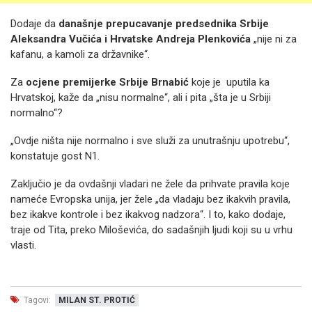
Dodaje da
današnje prepucavanje predsednika Srbije
Aleksandra Vučića i Hrvatske Andreja Plenkovića
„nije ni za
kafanu, a kamoli za državnike“.
Za
ocjene premijerke Srbije Brnabić
koje je uputila ka
Hrvatskoj, kaže da „nisu normalne“, ali i pita „šta je u Srbiji
normalno“?
„Ovdje ništa nije normalno i sve služi za unutrašnju upotrebu“,
konstatuje gost N1.
Zaključio je da ovdašnji vladari ne žele da prihvate pravila koje
nameće Evropska unija, jer žele „da vladaju bez ikakvih pravila,
bez ikakve kontrole i bez ikakvog nadzora“. I to, kako dodaje,
traje od Tita, preko Miloševića, do sadašnjih ljudi koji su u vrhu
vlasti.
Tagovi:
MILAN ST. PROTIĆ