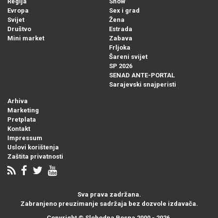
Regija
Show
Evropa
Sex i grad
Svijet
Žena
Društvo
Estrada
Mini market
Zabava
Frljoka
Šareni svijet
SP 2026
SENAD ANTE-PORTAL
Sarajevski snajperisti
Arhiva
Marketing
Pretplata
Kontakt
Impressum
Uslovi korištenja
Zaštita privatnosti
Sva prava zadržana.
Zabranjeno preuzimanje sadržaja bez dozvole izdavača.
Copyright ©
Slobodna Bosna
2000 - 2026.