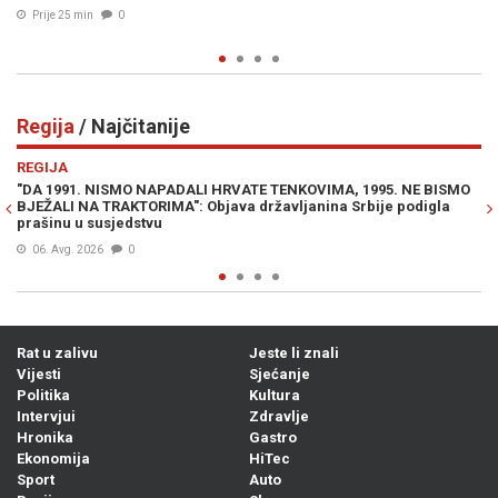
Prije 36 min
0
Regija
/ Najčitanije
Previous
N
REGIJA
 1995. NE BISMO
SRBI DIVLJAJU NA LJETOVANJU: "Ne moramo slušat
Srbije podigla
seljačenje! Dno, dna"
07. Avg. 2026
0
Rat u zalivu
Jeste li znali
Vijesti
Sjećanje
Politika
Kultura
Intervjui
Zdravlje
Hronika
Gastro
Ekonomija
HiTec
Sport
Auto