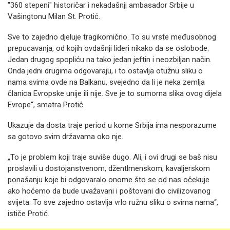
"360 stepeni" historičar i nekadašnji ambasador Srbije u
Vašingtonu Milan St. Protić.
Sve to zajedno djeluje tragikomično. To su vrste međusobnog
prepucavanja, od kojih ovdašnji lideri nikako da se oslobode.
Jedan drugog spopliću na tako jedan jeftin i neozbiljan način.
Onda jedni drugima odgovaraju, i to ostavlja otužnu sliku o
nama svima ovde na Balkanu, svejedno da li je neka zemlja
članica Evropske unije ili nije. Sve je to sumorna slika ovog dijela
Evrope“, smatra Protić.
Ukazuje da dosta traje period u kome Srbija ima nesporazume
sa gotovo svim državama oko nje.
„To je problem koji traje suviše dugo. Ali, i ovi drugi se baš nisu
proslavili u dostojanstvenom, džentlmenskom, kavaljerskom
ponašanju koje bi odgovaralo onome što se od nas očekuje
ako hoćemo da bude uvažavani i poštovani dio civilizovanog
svijeta. To sve zajedno ostavlja vrlo ružnu sliku o svima nama“,
ističe Protić.