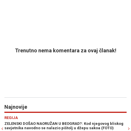
Trenutno nema komentara za ovaj članak!
Najnovije
Previous
N
REGIJA
jegovog bliskog
SVE SE OVO DEŠAVALO PRED VUČIĆEM: Njemački nov
sakoa (FOTO)
Beogradu pitao Zelenskog - "Kako da ubijemo što vi