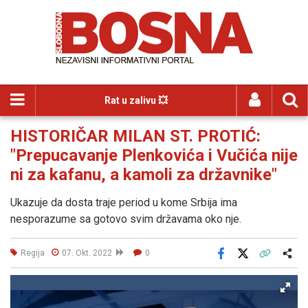
Rat u zalivu 💥
HISTORIČAR MILAN ST. PROTIĆ:
"Prepucavanje Plenkovića i Vučića nije
ni za kafanu, a kamoli za državnike"
Ukazuje da dosta traje period u kome Srbija ima
nesporazume sa gotovo svim državama oko nje.
Regija
07. Okt. 2022
0
Facebook
X
Kopiraj link
Više