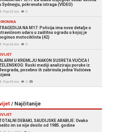
u Sydneyju, pokrenuta istraga (VIDEO)
Prije 25 min
0
HRONIKA
TRAGEDIJA NA M17: Policija ima nove detalje o
stravičnom udaru u zaštitnu ogradu u kojoj je
poginuo motociklista (42)
Prije 36 min
0
SVIJET
ALARM U KREMLJU NAKON SUSRETA VUČIĆA I
ZELENSKOG: Ruski mediji analiziraju poruke iz
Beograda, posebno ih zabrinula jedna Vučićeva
izjava
Prije 49 min
0
vijet
/ Najčitanije
SVIJET
TOTALNI DEBAKL SAUDIJSKE ARABIJE: Ovako
nešto im se nije desilo od 1985. godine