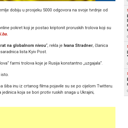
 zemlje dobiju u prosjeku 5000 odgovora na svoje tvrdnje od
ine pokret koji je postao kriptonit proruskih trolova koji su
i.ba.
i rat na globalnom nivou
“, rekla je
Ivana Stradner
, članica
saradnica lista Kyiv Post.
lodova“ farmi trolova koje je Rusija konstantno „uzgajala“.
 isto.
asa šiba inu iz crtanog filma pojavile su se po cijelom Twitteru.
 jedinica koja se bori protiv ruskih snaga u Ukrajini,