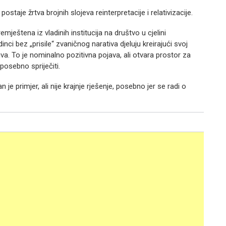
ostaje žrtva brojnih slojeva reinterpretacije i relativizacije.
eštena iz vladinih institucija na društvo u cjelini
ci bez „prisile“ zvaničnog narativa djeluju kreirajući svoj
iva. To je nominalno pozitivna pojava, ali otvara prostor za
posebno spriječiti.
 primjer, ali nije krajnje rješenje, posebno jer se radi o