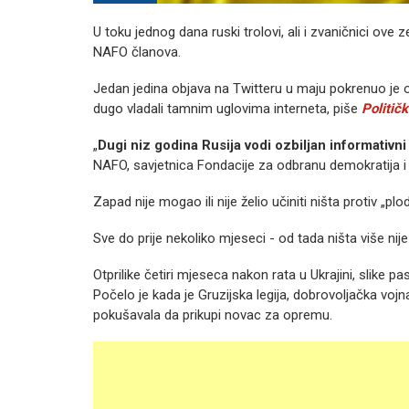
U toku jednog dana ruski trolovi, ali i zvaničnici ove
NAFO članova.
Jedan jedina objava na Twitteru u maju pokrenuo je onl
dugo vladali tamnim uglovima interneta, piše
Političk
„
Dugi niz godina Rusija vodi ozbiljan informativn
NAFO, savjetnica Fondacije za odbranu demokratija i 
Zapad nije mogao ili nije želio učiniti ništa protiv „p
Sve do prije nekoliko mjeseci - od tada ništa više nije
Otprilike četiri mjeseca nakon rata u Ukrajini, slike p
Počelo je kada je Gruzijska legija, dobrovoljačka vojna
pokušavala da prikupi novac za opremu.