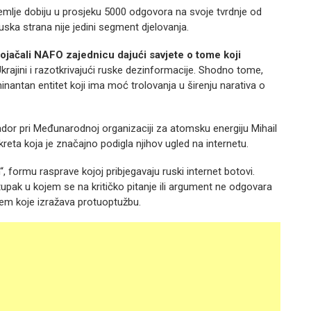
 zemlje dobiju u prosjeku 5000 odgovora na svoje tvrdnje od
uska strana nije jedini segment djelovanja.
 ojačali NAFO zajednicu dajući savjete o tome koji
u Ukrajini i razotkrivajući ruske dezinformacije. Shodno tome,
nantan entitet koji ima moć trolovanja u širenju narativa o
or pri Međunarodnoj organizaciji za atomsku energiju Mihail
eta koja je značajno podigla njihov ugled na internetu.
 formu rasprave kojoj pribjegavaju ruski internet botovi.
ak u kojem se na kritičko pitanje ili argument ne odgovara
njem koje izražava protuoptužbu.