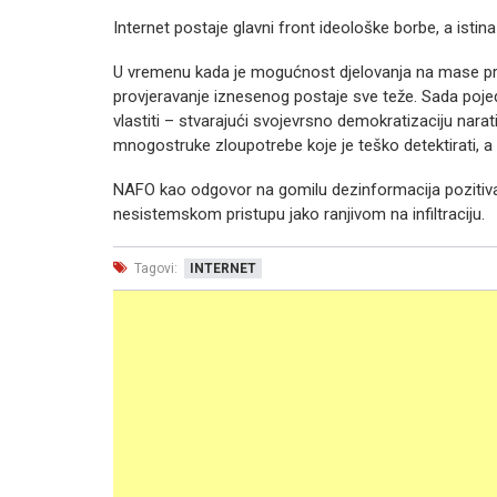
Internet postaje glavni front ideološke borbe, a istina p
U vremenu kada je mogućnost djelovanja na mase premj
provjeravanje iznesenog postaje sve teže. Sada pojedin
vlastiti – stvarajući svojevrsno demokratizaciju narat
mnogostruke zloupotrebe koje je teško detektirati, a 
NAFO kao odgovor na gomilu dezinformacija pozitivan je
nesistemskom pristupu jako ranjivom na infiltraciju.
Tagovi:
INTERNET