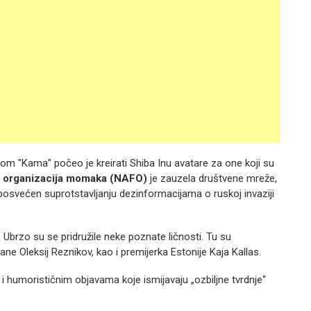
nom "Kama" počeo je kreirati Shiba Inu avatare za one koji su
a organizacija momaka (NAFO)
je zauzela društvene mreže,
 posvećen suprotstavljanju dezinformacijama o ruskoj invaziji
 Ubrzo su se pridružile neke poznate ličnosti. Tu su
e Oleksij Reznikov, kao i premijerka Estonije Kaja Kallas.
humorističnim objavama koje ismijavaju „ozbiljne tvrdnje“