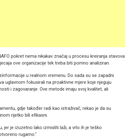
 NAFO pokret nema nikakav značaj u procesu kreiranja stavova
tjecaja ove organizacije tek treba biti pomno analiziran.
dezinformacije u realnom vremenu. Do sada su se zapadni
va uglavnom fokusirali na proaktivne mjere koje njeguju
sti i zagovaranje. Ove metode imaju svoj kvalitet, ali
entu, gdje također radi kao istraživač, rekao je da su
om rijetko bili efikasni.
je izuzetno lako izmisliti laži, a vrlo ih je teško
 otvoreno rugamo."