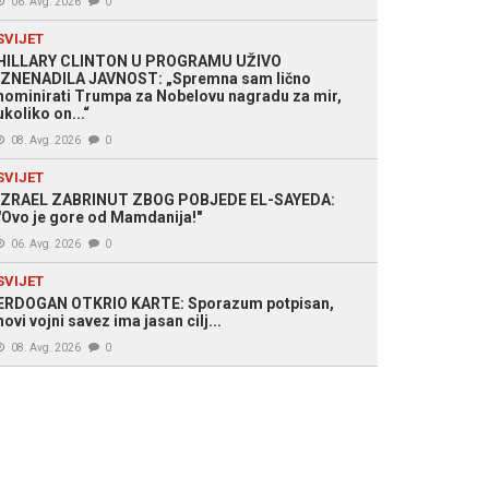
06. Avg. 2026
0
SVIJET
HILLARY CLINTON U PROGRAMU UŽIVO
IZNENADILA JAVNOST: „Spremna sam lično
nominirati Trumpa za Nobelovu nagradu za mir,
ukoliko on...“
08. Avg. 2026
0
SVIJET
IZRAEL ZABRINUT ZBOG POBJEDE EL-SAYEDA:
"Ovo je gore od Mamdanija!"
06. Avg. 2026
0
SVIJET
ERDOGAN OTKRIO KARTE: Sporazum potpisan,
novi vojni savez ima jasan cilj...
08. Avg. 2026
0