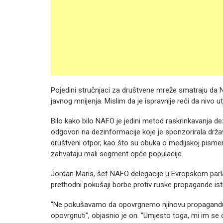
Pojedini stručnjaci za društvene mreže smatraju da
javnog mnijenja. Mislim da je ispravnije reći da nivo u
Bilo kako bilo NAFO je jedini metod raskrinkavanja 
odgovori na dezinformacije koje je sponzorirala drža
društveni otpor, kao što su obuka o medijskoj pismeno
zahvataju mali segment opće populacije.
Jordan Maris, šef NAFO delegacije u Evropskom parlam
prethodni pokušaji borbe protiv ruske propagande istin
"Ne pokušavamo da opovrgnemo njihovu propagandu, jer 
opovrgnuti", objasnio je on. "Umjesto toga, mi im se