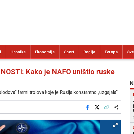
i
Hronika
Ekonomija
Sport
Regija
Evropa
Sve
STI: Kako je NAFO uništio ruske
N
„plodova“ farmi trolova koje je Rusija konstantno „uzgajala“.
Facebook
X
Kopiraj link
Više