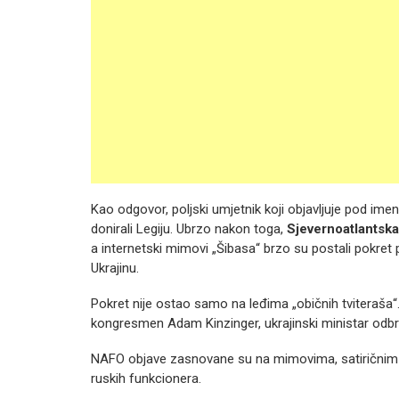
Kao odgovor, poljski umjetnik koji objavljuje pod ime
donirali Legiju. Ubrzo nakon toga,
Sjevernoatlantsk
a internetski mimovi „Šibasa“ brzo su postali pokret
Ukrajinu.
Pokret nije ostao samo na leđima „običnih tviteraša“.
kongresmen Adam Kinzinger, ukrajinski ministar odbran
NAFO objave zasnovane su na mimovima, satiričnim i 
ruskih funkcionera.