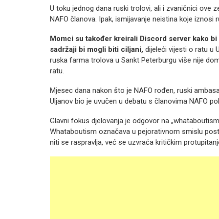
U toku jednog dana ruski trolovi, ali i zvaničnici ove
NAFO članova. Ipak, ismijavanje neistina koje iznosi r
Momci su također kreirali Discord server kako bi
sadržaji bi mogli biti ciljani,
dijeleći vijesti o ratu 
ruska farma trolova u Sankt Peterburgu više nije domi
ratu.
Mjesec dana nakon što je NAFO rođen, ruski ambasad
Uljanov bio je uvučen u debatu s članovima NAFO pokr
Glavni fokus djelovanja je odgovor na „whataboutism“,
Whataboutism označava u pejorativnom smislu postup
niti se raspravlja, već se uzvraća kritičkim protupita