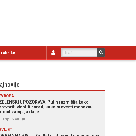
 rubrike
ajnovije
EVROPA
ZELENSKI UPOZORAVA: Putin razmišlja kako
prevariti vlastiti narod, kako provesti masovnu
mobilizaciju, a da je...
Prije 16 min
0
SVIJET
DRAMA NA PISTI: Za dlaku izbjegnut sudar aviona