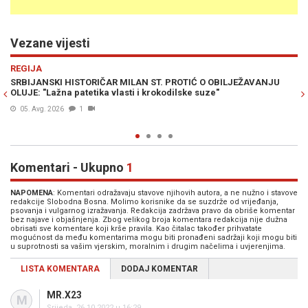
Vezane vijesti
Previous
N
VIJESTI
 PROTIĆ O OBILJEŽAVANJU
SRBIJA NA NOGAMA NAKON ISTORIJSKE 
odilske suze"
PROTIĆA: "Zločin u Srebrenici je apsolu
počinili SRBI" (VIDEO)
01. Avg. 2026
3
Komentari - Ukupno
1
NAPOMENA
: Komentari odražavaju stavove njihovih autora, a ne nužno i stavove
redakcije Slobodna Bosna. Molimo korisnike da se suzdrže od vrijeđanja,
psovanja i vulgarnog izražavanja. Redakcija zadržava pravo da obriše komentar
bez najave i objašnjenja. Zbog velikog broja komentara redakcija nije dužna
obrisati sve komentare koji krše pravila. Kao čitalac također prihvatate
mogućnost da među komentarima mogu biti pronađeni sadržaji koji mogu biti
u suprotnosti sa vašim vjerskim, moralnim i drugim načelima i uvjerenjima.
LISTA KOMENTARA
DODAJ KOMENTAR
MR.X23
M
Srijeda, 26.10.2022 u 16:29