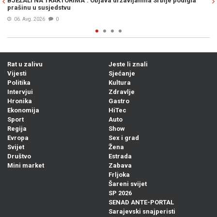
državljanina Srbije podigla
seljačenje! Dno, dna"
07. Avg. 2026
0
Rat u zalivu
Jeste li znali
Vijesti
Sjećanje
Politika
Kultura
Intervjui
Zdravlje
Hronika
Gastro
Ekonomija
HiTec
Sport
Auto
Regija
Show
Evropa
Sex i grad
Svijet
Žena
Društvo
Estrada
Mini market
Zabava
Frljoka
Šareni svijet
SP 2026
SENAD ANTE-PORTAL
Sarajevski snajperisti