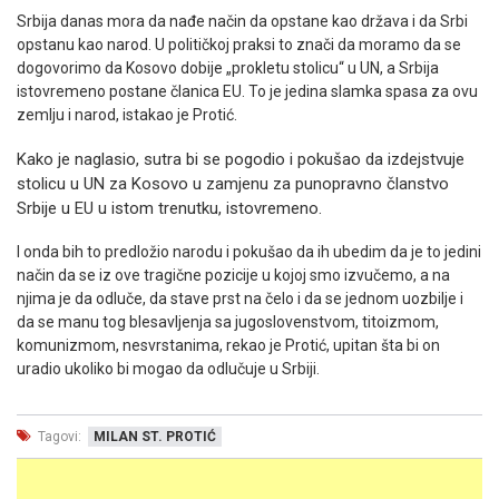
Srbija danas mora da nađe način da opstane kao država i da Srbi
opstanu kao narod. U političkoj praksi to znači da moramo da se
dogovorimo da Kosovo dobije „prokletu stolicu“ u UN, a Srbija
istovremeno postane članica EU. To je jedina slamka spasa za ovu
zemlju i narod, istakao je Protić.
Kako je naglasio, sutra bi se pogodio i pokušao da izdejstvuje
stolicu u UN za Kosovo u zamjenu za punopravno članstvo
Srbije u EU u istom trenutku, istovremeno.
I onda bih to predložio narodu i pokušao da ih ubedim da je to jedini
način da se iz ove tragične pozicije u kojoj smo izvučemo, a na
njima je da odluče, da stave prst na čelo i da se jednom uozbilje i
da se manu tog blesavljenja sa jugoslovenstvom, titoizmom,
komunizmom, nesvrstanima, rekao je Protić, upitan šta bi on
uradio ukoliko bi mogao da odlučuje u Srbiji.
Tagovi:
MILAN ST. PROTIĆ