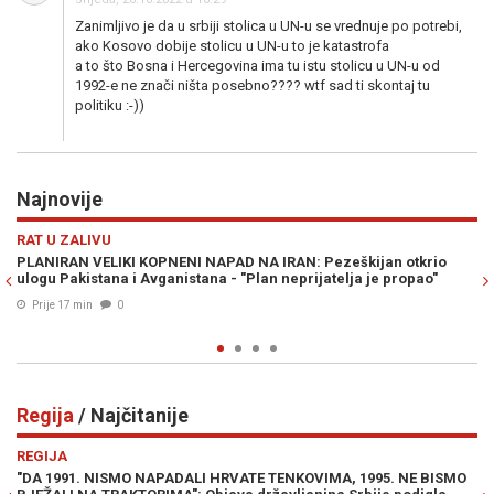
Zanimljivo je da u srbiji stolica u UN-u se vrednuje po potrebi,
ako Kosovo dobije stolicu u UN-u to je katastrofa
a to što Bosna i Hercegovina ima tu istu stolicu u UN-u od
1992-e ne znači ništa posebno???? wtf sad ti skontaj tu
politiku :-))
Najnovije
Previous
N
DRUŠTVO
NA IRAN: Pezeškijan otkrio
ODLAZAK DOAJENA BH. NOVINARSTVA:
Plan neprijatelja je propao"
novinar i publicista Hajdar Arifagić
Prije 22 min
0
Regija
/ Najčitanije
Previous
N
REGIJA
TE TENKOVIMA, 1995. NE BISMO
SRBI DIVLJAJU NA LJETOVANJU: "Ne 