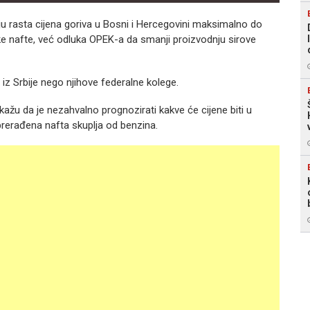
ju rasta cijena goriva u Bosni i Hercegovini maksimalno do
ske nafte, već odluka OPEK-a da smanji proizvodnju sirove
a iz Srbije nego njihove federalne kolege.
kažu da je nezahvalno prognozirati kakve će cijene biti u
prerađena nafta skuplja od benzina.