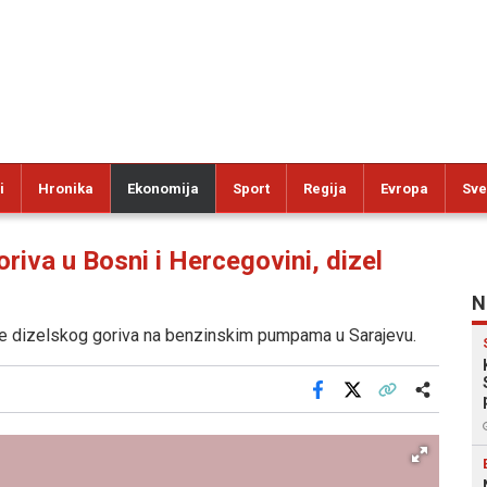
i
Hronika
Ekonomija
Sport
Regija
Evropa
Sve
iva u Bosni i Hercegovini, dizel
N
ene dizelskog goriva na benzinskim pumpama u Sarajevu.
Facebook
X
Kopiraj link
Više