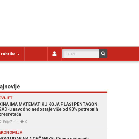
 rubrike
ajnovije
SVIJET
KINA IMA MATEMATIKU KOJA PLAŠI PENTAGON:
SAD-u navodno nedostaje više od 90% potrebnih
presretača
Prije 7 min
0
EKONOMIJA
NOVI UDAR NA NOVČANIKE: Cijene osnovnih