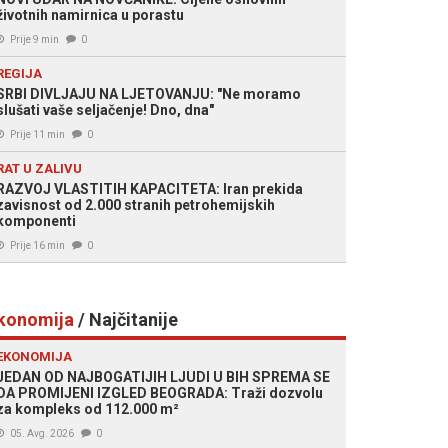
životnih namirnica u porastu
Prije 9 min
0
REGIJA
SRBI DIVLJAJU NA LJETOVANJU: "Ne moramo
slušati vaše seljačenje! Dno, dna"
Prije 11 min
0
RAT U ZALIVU
RAZVOJ VLASTITIH KAPACITETA: Iran prekida
zavisnost od 2.000 stranih petrohemijskih
komponenti
Prije 16 min
0
konomija
/ Najčitanije
EKONOMIJA
JEDAN OD NAJBOGATIJIH LJUDI U BIH SPREMA SE
DA PROMIJENI IZGLED BEOGRADA: Traži dozvolu
za kompleks od 112.000 m²
05. Avg. 2026
0