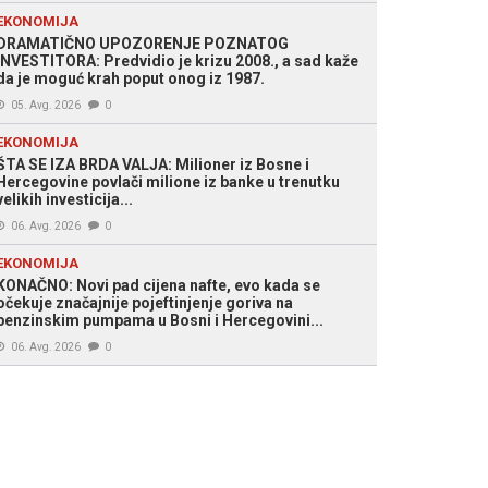
EKONOMIJA
DRAMATIČNO UPOZORENJE POZNATOG
INVESTITORA: Predvidio je krizu 2008., a sad kaže
da je moguć krah poput onog iz 1987.
05. Avg. 2026
0
EKONOMIJA
ŠTA SE IZA BRDA VALJA: Milioner iz Bosne i
Hercegovine povlači milione iz banke u trenutku
velikih investicija...
06. Avg. 2026
0
EKONOMIJA
KONAČNO: Novi pad cijena nafte, evo kada se
očekuje značajnije pojeftinjenje goriva na
benzinskim pumpama u Bosni i Hercegovini...
06. Avg. 2026
0