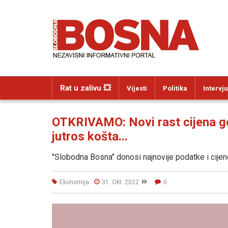
Rat u zalivu 💥
Vijesti
Politika
Intervju
OTKRIVAMO: Novi rast cijena gor
jutros košta...
"Slobodna Bosna" donosi najnovije podatke i cij
Ekonomija
31. Okt. 2022
0