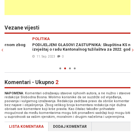
Vezane vijesti
Previous
N
POLITIKA
VI
PODIJELJENI GLASOVI ZASTUPNIKA: Skupština KS nije usvojila
Z
izvještaj o radu Kantonalnog tužilaštva za 2022. godinu
po
Sa
11. Sep. 2023
0
Komentari - Ukupno
2
NAPOMENA
: Komentari odražavaju stavove njihovih autora, a ne nužno i stavove
redakcije Slobodna Bosna. Molimo korisnike da se suzdrže od vrijeđanja,
psovanja i vulgarnog izražavanja. Redakcija zadržava pravo da obriše komentar
bez najave i objašnjenja. Zbog velikog broja komentara redakcija nije dužna
obrisati sve komentare koji krše pravila. Kao čitalac također prihvatate
mogućnost da među komentarima mogu biti pronađeni sadržaji koji mogu biti
u suprotnosti sa vašim vjerskim, moralnim i drugim načelima i uvjerenjima.
LISTA KOMENTARA
DODAJ KOMENTAR