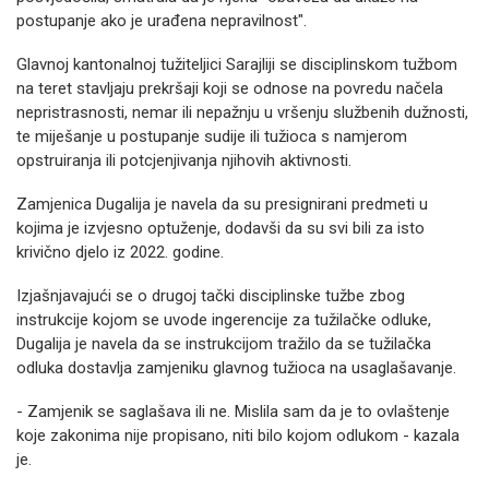
postupanje ako je urađena nepravilnost".
Glavnoj kantonalnoj tužiteljici Sarajliji se disciplinskom tužbom
na teret stavljaju prekršaji koji se odnose na povredu načela
nepristrasnosti, nemar ili nepažnju u vršenju službenih dužnosti,
te miješanje u postupanje sudije ili tužioca s namjerom
opstruiranja ili potcjenjivanja njihovih aktivnosti.
Zamjenica Dugalija je navela da su presignirani predmeti u
kojima je izvjesno optuženje, dodavši da su svi bili za isto
krivično djelo iz 2022. godine.
Izjašnjavajući se o drugoj tački disciplinske tužbe zbog
instrukcije kojom se uvode ingerencije za tužilačke odluke,
Dugalija je navela da se instrukcijom tražilo da se tužilačka
odluka dostavlja zamjeniku glavnog tužioca na usaglašavanje.
- Zamjenik se saglašava ili ne. Mislila sam da je to ovlaštenje
koje zakonima nije propisano, niti bilo kojom odlukom - kazala
je.