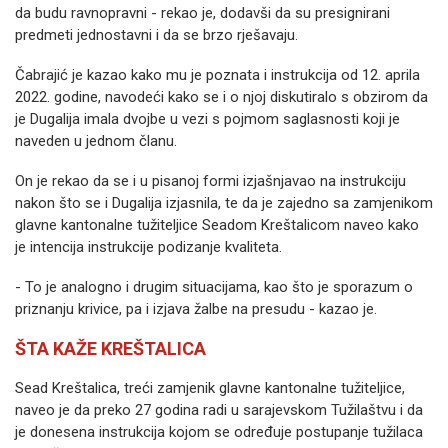
da budu ravnopravni - rekao je, dodavši da su presignirani
predmeti jednostavni i da se brzo rješavaju.
Čabrajić je kazao kako mu je poznata i instrukcija od 12. aprila
2022. godine, navodeći kako se i o njoj diskutiralo s obzirom da
je Dugalija imala dvojbe u vezi s pojmom saglasnosti koji je
naveden u jednom članu.
On je rekao da se i u pisanoj formi izjašnjavao na instrukciju
nakon što se i Dugalija izjasnila, te da je zajedno sa zamjenikom
glavne kantonalne tužiteljice Seadom Kreštalicom naveo kako
je intencija instrukcije podizanje kvaliteta.
- To je analogno i drugim situacijama, kao što je sporazum o
priznanju krivice, pa i izjava žalbe na presudu - kazao je.
ŠTA KAŽE KREŠTALICA
Sead Kreštalica, treći zamjenik glavne kantonalne tužiteljice,
naveo je da preko 27 godina radi u sarajevskom Tužilaštvu i da
je donesena instrukcija kojom se određuje postupanje tužilaca