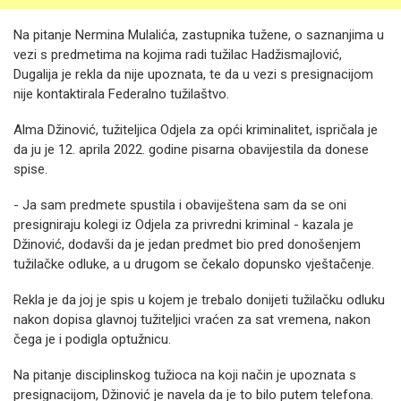
Na pitanje Nermina Mulalića, zastupnika tužene, o saznanjima u
vezi s predmetima na kojima radi tužilac Hadžismajlović,
Dugalija je rekla da nije upoznata, te da u vezi s presignacijom
nije kontaktirala Federalno tužilaštvo.
Alma Džinović, tužiteljica Odjela za opći kriminalitet, ispričala je
da ju je 12. aprila 2022. godine pisarna obavijestila da donese
spise.
- Ja sam predmete spustila i obaviještena sam da se oni
presigniraju kolegi iz Odjela za privredni kriminal - kazala je
Džinović, dodavši da je jedan predmet bio pred donošenjem
tužilačke odluke, a u drugom se čekalo dopunsko vještačenje.
Rekla je da joj je spis u kojem je trebalo donijeti tužilačku odluku
nakon dopisa glavnoj tužiteljici vraćen za sat vremena, nakon
čega je i podigla optužnicu.
Na pitanje disciplinskog tužioca na koji način je upoznata s
presignacijom, Džinović je navela da je to bilo putem telefona.