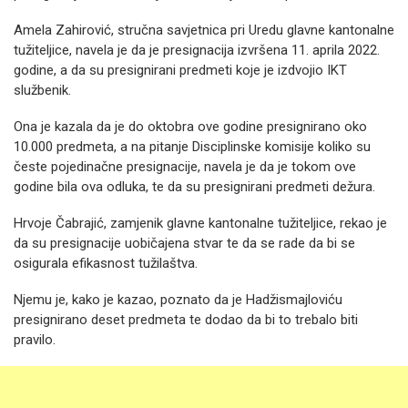
Amela Zahirović, stručna savjetnica pri Uredu glavne kantonalne
tužiteljice, navela je da je presignacija izvršena 11. aprila 2022.
godine, a da su presignirani predmeti koje je izdvojio IKT
službenik.
Ona je kazala da je do oktobra ove godine presignirano oko
10.000 predmeta, a na pitanje Disciplinske komisije koliko su
česte pojedinačne presignacije, navela je da je tokom ove
godine bila ova odluka, te da su presignirani predmeti dežura.
Hrvoje Čabrajić, zamjenik glavne kantonalne tužiteljice, rekao je
da su presignacije uobičajena stvar te da se rade da bi se
osigurala efikasnost tužilaštva.
Njemu je, kako je kazao, poznato da je Hadžismajloviću
presignirano deset predmeta te dodao da bi to trebalo biti
pravilo.