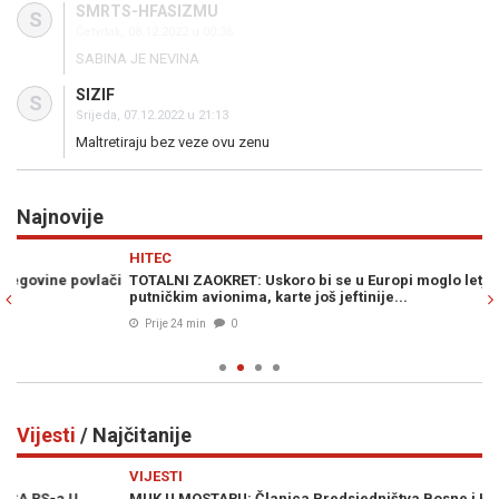
SMRTS-HFASIZMU
S
Četvrtak, 08.12.2022 u 00:36
SABINA JE NEVINA
SIZIF
S
Srijeda, 07.12.2022 u 21:13
Maltretiraju bez veze ovu zenu
Najnovije
Previous
N
HITEC
SV
či
TOTALNI ZAOKRET: Uskoro bi se u Europi moglo letjeti elektičnim
UP
putničkim avionima, karte još jeftinije...
sm
Prije 24 min
0
Vijesti
/ Najčitanije
Previous
N
VIJESTI
VI
MUK U MOSTARU: Članica Predsjedništva Bosne i Hercegovine
VR