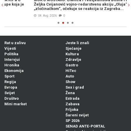
Željka Cvijanović vojno-redarstvenu akciju „Oluja“ nazvala
st
„zločinačkom“, očekuje se reakcija iz Zagreba...
04. Avg. 2026
0
Rat u zalivu
Jeste li znali
Vijesti
Sjećanje
Politika
Kultura
Intervjui
Zdravlje
Hronika
Gastro
Ekonomija
HiTec
Sport
Auto
Regija
Show
Evropa
Sex i grad
Svijet
Žena
Društvo
Estrada
Mini market
Zabava
Frljoka
Šareni svijet
SP 2026
SENAD ANTE-PORTAL