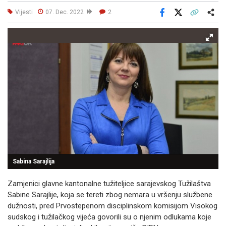
Vijesti
07. Dec. 2022
2
Facebook
X
Kopiraj link
Više
Sabina Sarajlija
Zamjenici glavne kantonalne tužiteljice sarajevskog Tužilaštva
Sabine Sarajlije, koja se tereti zbog nemara u vršenju službene
dužnosti, pred Prvostepenom disciplinskom komisijom Visokog
sudskog i tužilačkog vijeća govorili su o njenim odlukama koje