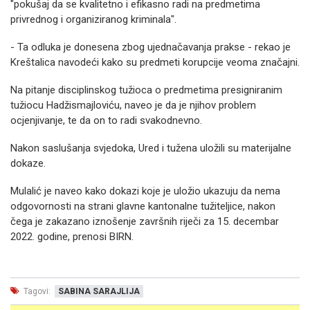
"pokušaj da se kvalitetno i efikasno radi na predmetima
privrednog i organiziranog kriminala".
- Ta odluka je donesena zbog ujednačavanja prakse - rekao je
Kreštalica navodeći kako su predmeti korupcije veoma značajni.
Na pitanje disciplinskog tužioca o predmetima presigniranim
tužiocu Hadžismajloviću, naveo je da je njihov problem
ocjenjivanje, te da on to radi svakodnevno.
Nakon saslušanja svjedoka, Ured i tužena uložili su materijalne
dokaze.
Mulalić je naveo kako dokazi koje je uložio ukazuju da nema
odgovornosti na strani glavne kantonalne tužiteljice, nakon
čega je zakazano iznošenje završnih riječi za 15. decembar
2022. godine, prenosi BIRN.
Tagovi:
SABINA SARAJLIJA