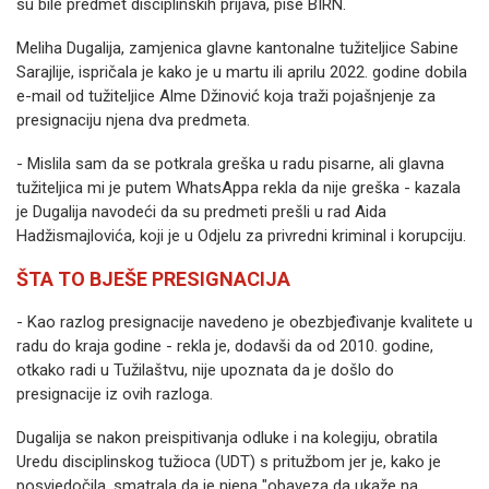
su bile predmet disciplinskih prijava, piše BIRN.
Meliha Dugalija, zamjenica glavne kantonalne tužiteljice Sabine
Sarajlije, ispričala je kako je u martu ili aprilu 2022. godine dobila
e-mail od tužiteljice Alme Džinović koja traži pojašnjenje za
presignaciju njena dva predmeta.
- Mislila sam da se potkrala greška u radu pisarne, ali glavna
tužiteljica mi je putem WhatsAppa rekla da nije greška - kazala
je Dugalija navodeći da su predmeti prešli u rad Aida
Hadžismajlovića, koji je u Odjelu za privredni kriminal i korupciju.
ŠTA TO BJEŠE PRESIGNACIJA
- Kao razlog presignacije navedeno je obezbjeđivanje kvalitete u
radu do kraja godine - rekla je, dodavši da od 2010. godine,
otkako radi u Tužilaštvu, nije upoznata da je došlo do
presignacije iz ovih razloga.
Dugalija se nakon preispitivanja odluke i na kolegiju, obratila
Uredu disciplinskog tužioca (UDT) s pritužbom jer je, kako je
posvjedočila, smatrala da je njena "obaveza da ukaže na