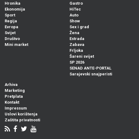
Hronika
Gastro
Ekonomija
HiTec
Sport
Auto
Regija
Show
Evropa
Sex i grad
Svijet
Žena
Društvo
Estrada
Mini market
Zabava
Frljoka
Šareni svijet
SP 2026
SENAD ANTE-PORTAL
Sarajevski snajperisti
Arhiva
Marketing
Pretplata
Kontakt
Impressum
Uslovi korištenja
Zaštita privatnosti