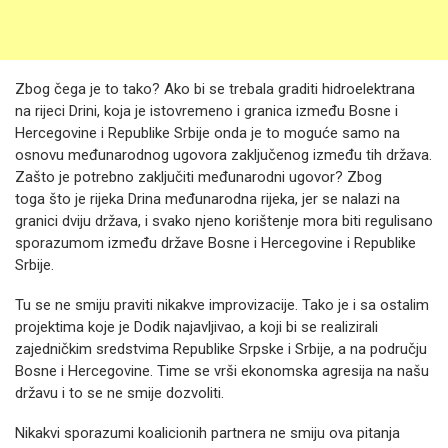
Zbog čega je to tako? Ako bi se trebala graditi hidroelektrana
na rijeci Drini, koja je istovremeno i granica između Bosne i
Hercegovine i Republike Srbije onda je to moguće samo na
osnovu međunarodnog ugovora zaključenog između tih država.
Zašto je potrebno zaključiti međunarodni ugovor? Zbog
toga što je rijeka Drina međunarodna rijeka, jer se nalazi na
granici dviju država, i svako njeno korištenje mora biti regulisano
sporazumom između države Bosne i Hercegovine i Republike
Srbije.
Tu se ne smiju praviti nikakve improvizacije. Tako je i sa ostalim
projektima koje je Dodik najavljivao, a koji bi se realizirali
zajedničkim sredstvima Republike Srpske i Srbije, a na području
Bosne i Hercegovine. Time se vrši ekonomska agresija na našu
državu i to se ne smije dozvoliti.
Nikakvi sporazumi koalicionih partnera ne smiju ova pitanja