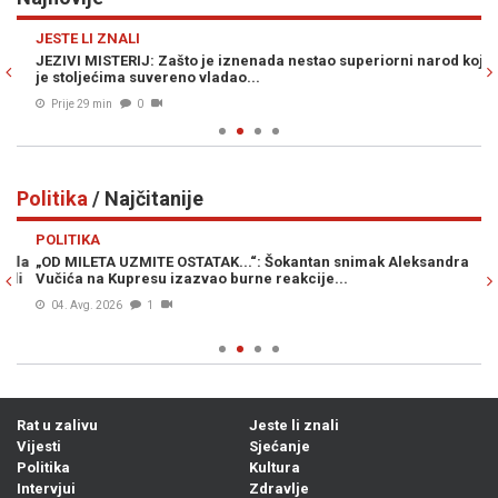
Previous
N
JESTE LI ZNALI
Z
JEZIVI MISTERIJ: Zašto je iznenada nestao superiorni narod koji
HI
je stoljećima suvereno vladao...
iz
Prije 29 min
0
Politika
/ Najčitanije
Previous
N
POLITIKA
PO
la
„OD MILETA UZMITE OSTATAK...“: Šokantan snimak Aleksandra
BU
i
Vučića na Kupresu izazvao burne reakcije...
"O
04. Avg. 2026
1
Rat u zalivu
Jeste li znali
Vijesti
Sjećanje
Politika
Kultura
Intervjui
Zdravlje