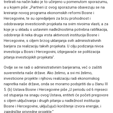
tretirati na način kako je to učinjeno u pomenutom sporazumu,
a u kojem piše: „Partneri iz ovog sporazuma obavezuju se na
kreiranje novog programa ekonomskih reformi Bosne i
Hercegovine, te su opredijeljeni za brzu prohodnost i
odobravanje investicionih projekata na svim nivoima vlasti, a za
koje je u skladu s ustavnim nadležnostima potrebna ratifikacija,
odobrenje ili neka druga vrsta aktivnosti institucija Bosne i
Hercegovine, s ciljem brzog uklanjanja svih administrativnih
barijera za realizaciju takvih projekata. U cilju podizanja nivoa
investicija u Bosni i Hercegovini, izbjegavaće se politizacija
pitanja investicijskih projekata".
Ovdje se ne radi o administrativnim barijerama, već o zaštiti
suvereniteta naše države. Ako želimo, a svi mi želimo,
investicione projekte i njihovu realizaciju radi ekonomskog
napretka naše države, onda se moramo podsjetiti da u članu III
5. (b) Ustava Bosne i Hercegovine piše „U periodu od 6 mjeseci
od stupanja na snagu ovog Ustava, entiteti će početi pregovore
s ciljem uključivanja i drugih pitanja u nadležnost institucija
Bosne i Hercegovine, uključujući korištenje izvora energije, i
zajedničke privredne projekte.“