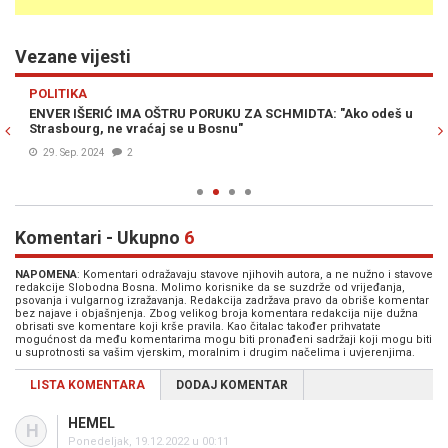
Vezane vijesti
Previous
N
POLITIKA
PO
ENVER IŠERIĆ IMA OŠTRU PORUKU ZA SCHMIDTA: "Ako odeš u
PR
Strasbourg, ne vraćaj se u Bosnu"
pr
de
29. Sep. 2024
2
Komentari - Ukupno
6
NAPOMENA
: Komentari odražavaju stavove njihovih autora, a ne nužno i stavove
redakcije Slobodna Bosna. Molimo korisnike da se suzdrže od vrijeđanja,
psovanja i vulgarnog izražavanja. Redakcija zadržava pravo da obriše komentar
bez najave i objašnjenja. Zbog velikog broja komentara redakcija nije dužna
obrisati sve komentare koji krše pravila. Kao čitalac također prihvatate
mogućnost da među komentarima mogu biti pronađeni sadržaji koji mogu biti
u suprotnosti sa vašim vjerskim, moralnim i drugim načelima i uvjerenjima.
LISTA KOMENTARA
DODAJ KOMENTAR
HEMEL
H
Ponedeljak, 19.12.2022 u 00:11