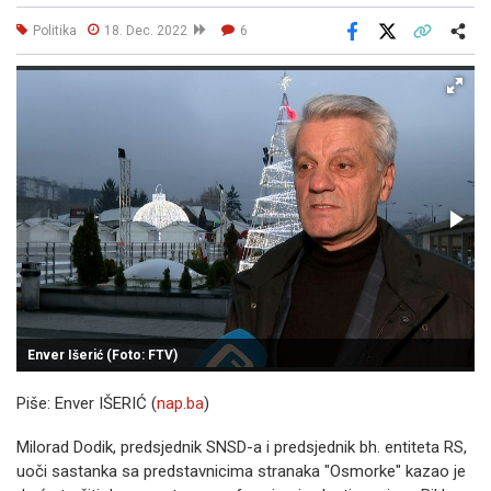
Politika
18. Dec. 2022
6
Facebook
X
Kopiraj link
Više
Enver Išerić (Foto: FTV)
Piše: Enver IŠERIĆ (
nap.ba
)
Milorad Dodik, predsjednik SNSD-a i predsjednik bh. entiteta RS,
uoči sastanka sa predstavnicima stranaka "Osmorke" kazao je