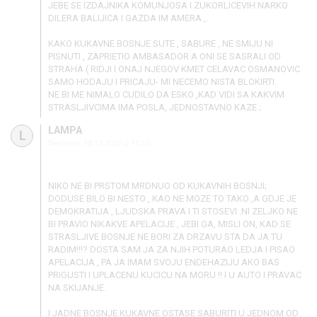
JEBE SE IZDAJNIKA KOMUNJOSA I ZUKORLICEVIH NARKO
DILERA BALIJICA I GAZDA IM AMERA ,.
KAKO KUKAVNE BOSNJE SUTE , SABURE , NE SMIJU NI
PISNUTI , ZAPRIETIO AMBASADOR A ONI SE SASRALI OD
STRAHA ( RIDJI I ONAJ NJEGOV KMET CELAVAC OSMANOVIC
SAMO HODAJU I PRICAJU- MI NECEMO NISTA BLOKIRTI.
NE BI ME NIMALO CUDILO DA ESKO ,KAD VIDI SA KAKVIM
STRASLJIVCIMA IMA POSLA, JEDNOSTAVNO KAZE ;
LAMPA
L
Nedjelja, 18.12.2022 u 15:15
NIKO NE BI PRSTOM MRDNUO OD KUKAVNIH BOSNJI;
DODUSE BILO BI NESTO , KAO NE MOZE TO TAKO ,A GDJE JE
DEMOKRATIJA , LJUDSKA PRAVA I TI STOSEVI .NI ZELJKO NE
BI PRAVIO NIKAKVE APELACIJE , JEBI GA, MISLI ON, KAD SE
STRASLJIVE BOSNJE NE BORI ZA DRZAVU STA DA JA TU
RADIM!!!? DOSTA SAM JA ZA NJIH POTURAO LEDJA I PISAO
APELACIJA , PA JA IMAM SVOJU ENDEHAZIJU AKO BAS
PRIGUSTI I UPLACENU KUCICU NA MORU !! I U AUTO I PRAVAC
NA SKIJANJE.
I JADNE BOSNJE KUKAVNE OSTASE SABURITI U JEDNOM OD