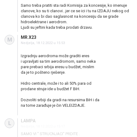
Samo treba pratiti sta radi Komisija za koncesije, ko imenuje
clanove, ko su ti clanovi...jer ce se ici i tu na IZDAJU nekog od
clanova ko bi dao saglasnost na koncesiju da se grade
hidroelektrane i aerodrom.
Ljudi su jeftini kada treba prodati drzavu.
MR.X23
M
Nedjelja, 18.12.2022 u 15:53
Izgradnju aerodroma može graditi eres
i upravljati sa tim aerodromom, samo neka
pare prebaci srbija eresu u budžet, mislim
da je to pošteno rješenje.
Hidro centrale, može i to ali 50% para od
prodane struje ide u budžet F BiH.
Dozvoliti srbiji da gradi na resursima BiH i da
na tome zarađuje je čin VELEIZDAJE.
LAMPA
L
Nedjelja, 18.12.2022 u 15:17
SAMO VI " STRUCNJACI" PRDITE .