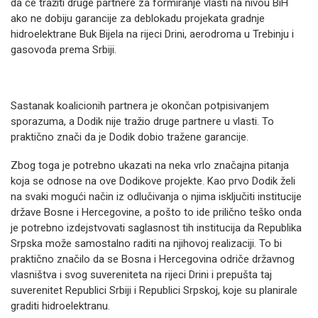
da će tražiti druge partnere za formiranje vlasti na nivou BiH
ako ne dobiju garancije za deblokadu projekata gradnje
hidroelektrane Buk Bijela na rijeci Drini, aerodroma u Trebinju i
gasovoda prema Srbiji.
Sastanak koalicionih partnera je okončan potpisivanjem
sporazuma, a Dodik nije tražio druge partnere u vlasti. To
praktično znači da je Dodik dobio tražene garancije.
Zbog toga je potrebno ukazati na neka vrlo značajna pitanja
koja se odnose na ove Dodikove projekte. Kao prvo Dodik želi
na svaki mogući način iz odlučivanja o njima isključiti institucije
države Bosne i Hercegovine, a pošto to ide prilično teško onda
je potrebno izdejstvovati saglasnost tih institucija da Republika
Srpska može samostalno raditi na njihovoj realizaciji. To bi
praktično značilo da se Bosna i Hercegovina odriče državnog
vlasništva i svog suvereniteta na rijeci Drini i prepušta taj
suverenitet Republici Srbiji i Republici Srpskoj, koje su planirale
graditi hidroelektranu.