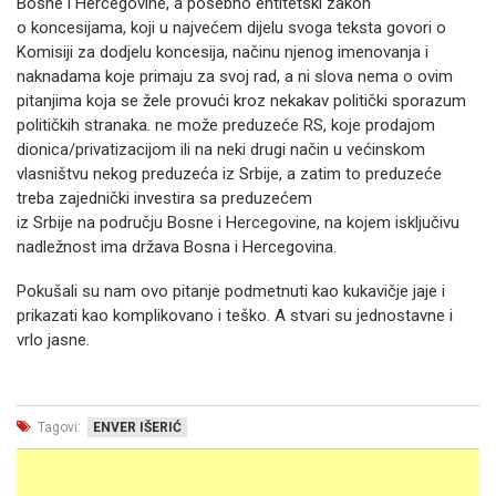
Bosne i Hercegovine, a posebno entitetski zakon
o koncesijama, koji u najvećem dijelu svoga teksta govori o
Komisiji za dodjelu koncesija, načinu njenog imenovanja i
naknadama koje primaju za svoj rad, a ni slova nema o ovim
pitanjima koja se žele provući kroz nekakav politički sporazum
političkih stranaka. ne može preduzeće RS, koje prodajom
dionica/privatizacijom ili na neki drugi način u većinskom
vlasništvu nekog preduzeća iz Srbije, a zatim to preduzeće
treba zajednički investira sa preduzećem
iz Srbije na području Bosne i Hercegovine, na kojem isključivu
nadležnost ima država Bosna i Hercegovina.
Pokušali su nam ovo pitanje podmetnuti kao kukavičje jaje i
prikazati kao komplikovano i teško. A stvari su jednostavne i
vrlo jasne.
Tagovi:
ENVER IŠERIĆ