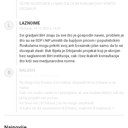
CETIRI REZERVATA U NADI DA CE IM KONJAKOVIC VRATITI
DRZAVU!!!
LAZNOIME
L
Nedjelja, 18.12.2022 u 14:37
Svi gradjani BiH znaju za sve što je gospodin naveo, problem je
što su se SDP i NiP umislili da šupljom pricom i populistickim
floskulama mogu prikriti svoj anti bosanski plan samo da bi se
docepali vlasti. Buk Bijela je Srbijanski projekat koji je skrojen
bez saglasnosti BiH institucija, cak i bez ikakvih konsultacija
što krši sve medjunarodne norme.
BALASH
B
Nedjelja, 18.12.2022 u 14:15
Pa dragi moj Envere, ti to trebaš objasniti 8-rici Dritana a ne
nama.
Čak i mi ovako neuki to razumijemo al ona budala Nikšić veli da
je taj projekt već počeo.
Ko biva oni ( 8 Dritana ) to ne mogu zaustaviti.
A kako mi da zaustavimo 8 Dritana, majkinih 8 majmuna ?
Najnovije