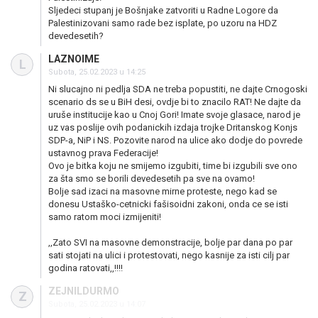
Sljedeci stupanj je Bošnjake zatvoriti u Radne Logore da
Palestinizovani samo rade bez isplate, po uzoru na HDZ
devedesetih?
LAZNOIME
L
Subota, 25.02.2023 u 14:25
Ni slucajno ni pedlja SDA ne treba popustiti, ne dajte Crnogoski
scenario ds se u BiH desi, ovdje bi to znacilo RAT! Ne dajte da
uruše institucije kao u Cnoj Gori! Imate svoje glasace, narod je
uz vas poslije ovih podanickih izdaja trojke Dritanskog Konjs
SDP-a, NiP i NS. Pozovite narod na ulice ako dodje do povrede
ustavnog prava Federacije!
Ovo je bitka koju ne smijemo izgubiti, time bi izgubili sve ono
za šta smo se borili devedesetih pa sve na ovamo!
Bolje sad izaci na masovne mirne proteste, nego kad se
donesu Ustaško-cetnicki fašisoidni zakoni, onda ce se isti
samo ratom moci izmijeniti!
,,Zato SVI na masovne demonstracije, bolje par dana po par
sati stojati na ulici i protestovati, nego kasnije za isti cilj par
godina ratovati,,!!!!
ZEJNILDURMO
Z
Subota, 25.02.2023 u 14:07