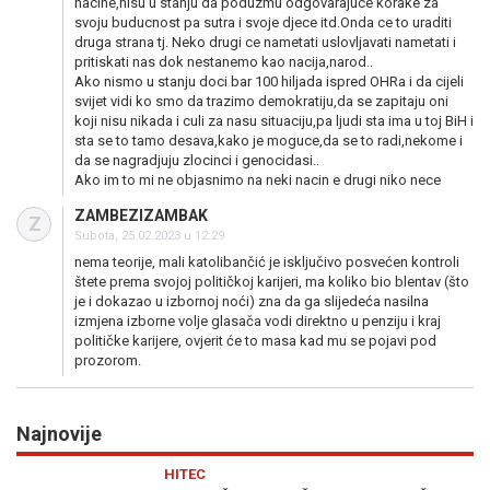
nacine,nisu u stanju da poduzmu odgovarajuce korake za
svoju buducnost pa sutra i svoje djece itd.Onda ce to uraditi
druga strana tj. Neko drugi ce nametati uslovljavati nametati i
pritiskati nas dok nestanemo kao nacija,narod..
Ako nismo u stanju doci bar 100 hiljada ispred OHRa i da cijeli
svijet vidi ko smo da trazimo demokratiju,da se zapitaju oni
koji nisu nikada i culi za nasu situaciju,pa ljudi sta ima u toj BiH i
sta se to tamo desava,kako je moguce,da se to radi,nekome i
da se nagradjuju zlocinci i genocidasi..
Ako im to mi ne objasnimo na neki nacin e drugi niko nece
ZAMBEZIZAMBAK
Z
Subota, 25.02.2023 u 12:29
nema teorije, mali katolibančić je isključivo posvećen kontroli
štete prema svojoj političkoj karijeri, ma koliko bio blentav (što
je i dokazao u izbornoj noći) zna da ga slijedeća nasilna
izmjena izborne volje glasača vodi direktno u penziju i kraj
političke karijere, ovjerit će to masa kad mu se pojavi pod
prozorom.
Najnovije
Previous
N
HITEC
A