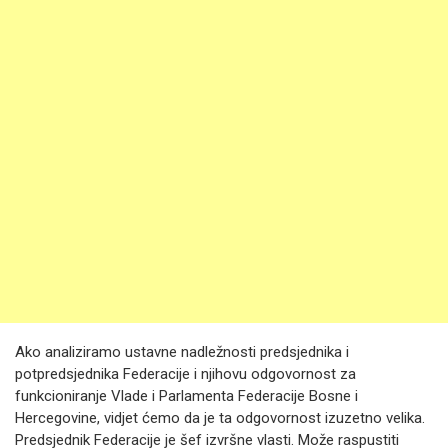
Ako analiziramo ustavne nadležnosti predsjednika i
potpredsjednika Federacije i njihovu odgovornost za
funkcioniranje Vlade i Parlamenta Federacije Bosne i
Hercegovine, vidjet ćemo da je ta odgovornost izuzetno velika.
Predsjednik Federacije je šef izvršne vlasti. Može raspustiti