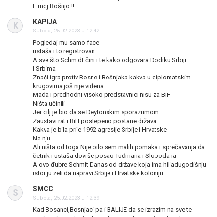
E moj Bošnjo !!
KAPIJA
K
Subota, 25.02.2023 u 12:42
Pogledaj mu samo face
ustaša i to registrovan
A sve što Schmidt čini i te kako odgovara Dodiku Srbiji
I Srbima
Znači igra protiv Bosne i Bošnjaka kakva u diplomatskim
krugovima još nije viđena
Mada i predhodni visoko predstavnici nisu za BiH
Ništa učinili
Jer cilj je bio da se Deytonskim sporazumom
Zaustavi rat i BiH postepeno postane država
Kakva je bila prije 1992 agresije Srbije i Hrvatske
Na nju
Ali ništa od toga Nije bilo sem malih pomaka i sprečavanja da
četnik i ustaša dovrše posao Tuđmana i Slobodana
A ovo đubre Schmit Danas od države koja ima hiljadugodišnju
istoriju želi da napravi Srbije i Hrvatske koloniju
SMCC
S
Subota, 25.02.2023 u 12:39
Kad Bosanci,Bosnjaci pa i BALIJE da se izrazim na sve te