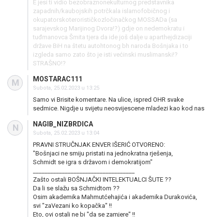
E jesi ti vidio bezobraznonekulturnog predstavnika
zapadnih/kaubojskih potrčkala islamofobičnog i
okupatorskoterorističkozločinačkog MOSSADa (sa
sarajevskog Marijinog Dvora!?) gdje on nedemokratu i
tuđmanovca Šmita tjera da ide još dalje u aparthejdizaciji
države BiH na štetu autohtonog bh naroda Bošnjaka i to
izgleda samo zato što je isti većinski muslimanski!?
STRAŠNO!?
MOSTARAC111
M
Subota, 25.02.2023 u 13:25
Samo vi Brisite komentare. Na ulice, ispred OHR svake
sedmice. Nigdje u svijetu neosvijescene mladezi kao kod nas
NAGIB_NIZBRDICA
N
Subota, 25.02.2023 u 13:04
PRAVNI STRUČNJAK ENVER IŠERIĆ OTVORENO:
"Bošnjaci ne smiju pristati na jednokratna rješenja,
Schmidt se igra s državom i demokratijom"
___________________________________
Zašto ostali BOŠNJAČKI INTELEKTUALCI ŠUTE ??
Da li se slažu sa Schmidtom ??
Osim akademika Mahmutćehajića i akademika Durakovića,
svi "zaVezani ko kopačka" !!
Eto, ovi ostali ne bi "da se zamjere" !!