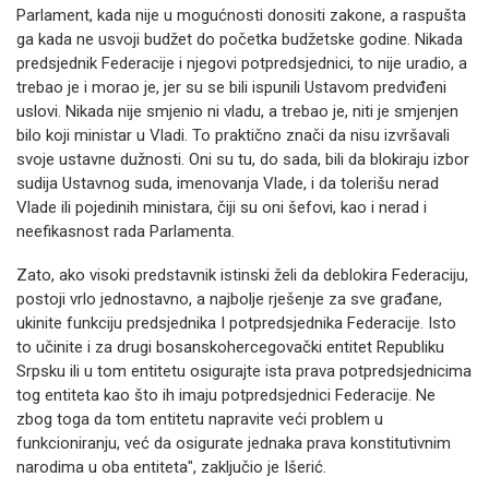
Parlament, kada nije u mogućnosti donositi zakone, a raspušta
ga kada ne usvoji budžet do početka budžetske godine. Nikada
predsjednik Federacije i njegovi potpredsjednici, to nije uradio, a
trebao je i morao je, jer su se bili ispunili Ustavom predviđeni
uslovi. Nikada nije smjenio ni vladu, a trebao je, niti je smjenjen
bilo koji ministar u Vladi. To praktično znači da nisu izvršavali
svoje ustavne dužnosti. Oni su tu, do sada, bili da blokiraju izbor
sudija Ustavnog suda, imenovanja Vlade, i da tolerišu nerad
Vlade ili pojedinih ministara, čiji su oni šefovi, kao i nerad i
neefikasnost rada Parlamenta.
Zato, ako visoki predstavnik istinski želi da deblokira Federaciju,
postoji vrlo jednostavno, a najbolje rješenje za sve građane,
ukinite funkciju predsjednika I potpredsjednika Federacije. Isto
to učinite i za drugi bosanskohercegovački entitet Republiku
Srpsku ili u tom entitetu osigurajte ista prava potpredsjednicima
tog entiteta kao što ih imaju potpredsjednici Federacije. Ne
zbog toga da tom entitetu napravite veći problem u
funkcioniranju, već da osigurate jednaka prava konstitutivnim
narodima u oba entiteta", zaključio je Išerić.