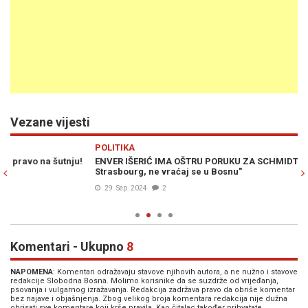
Vezane vijesti
Previous
N
POLITIKA
PO
ENVER IŠERIĆ IMA OŠTRU PORUKU ZA SCHMIDTA: "Ako odeš u
EN
Strasbourg, ne vraćaj se u Bosnu"
na
i 
29. Sep. 2024
2
Komentari - Ukupno
8
NAPOMENA
: Komentari odražavaju stavove njihovih autora, a ne nužno i stavove
redakcije Slobodna Bosna. Molimo korisnike da se suzdrže od vrijeđanja,
psovanja i vulgarnog izražavanja. Redakcija zadržava pravo da obriše komentar
bez najave i objašnjenja. Zbog velikog broja komentara redakcija nije dužna
obrisati sve komentare koji krše pravila. Kao čitalac također prihvatate