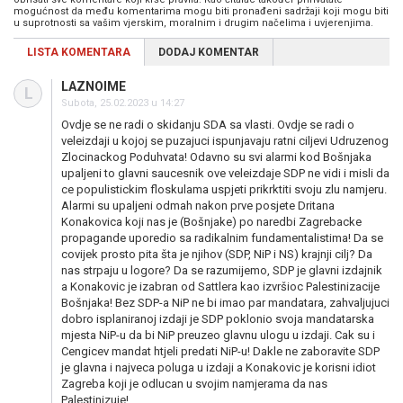
mogućnost da među komentarima mogu biti pronađeni sadržaji koji mogu biti
u suprotnosti sa vašim vjerskim, moralnim i drugim načelima i uvjerenjima.
LISTA KOMENTARA
DODAJ KOMENTAR
LAZNOIME
L
Subota, 25.02.2023 u 14:27
Ovdje se ne radi o skidanju SDA sa vlasti. Ovdje se radi o
veleizdaji u kojoj se puzajuci ispunjavaju ratni ciljevi Udruzenog
Zlocinackog Poduhvata! Odavno su svi alarmi kod Bošnjaka
upaljeni to glavni saucesnik ove veleizdaje SDP ne vidi i misli da
ce populistickim floskulama uspjeti prikrktiti svoju zlu namjeru.
Alarmi su upaljeni odmah nakon prve posjete Dritana
Konakovica koji nas je (Bošnjake) po naredbi Zagrebacke
propagande uporedio sa radikalnim fundamentalistima! Da se
covijek prosto pita šta je njihov (SDP, NiP i NS) krajnji cilj? Da
nas strpaju u logore? Da se razumijemo, SDP je glavni izdajnik
a Konakovic je izabran od Sattlera kao izvršioc Palestinizacije
Bošnjaka! Bez SDP-a NiP ne bi imao par mandatara, zahvaljujuci
dobro isplaniranoj izdaji je SDP poklonio svoja mandatarska
mjesta NiP-u da bi NiP preuzeo glavnu ulogu u izdaji. Cak su i
Cengicev mandat htjeli predati NiP-u! Dakle ne zaboravite SDP
je glavna i najveca poluga u izdaji a Konakovic je korisni idiot
Zagreba koji je odlucan u svojim namjerama da nas
Palestinizuje!