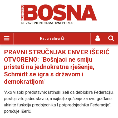
Rat u zalivu 💥
PRAVNI STRUČNJAK ENVER IŠERIĆ
OTVORENO: "Bošnjaci ne smiju
pristati na jednokratna rješenja,
Schmidt se igra s državom i
demokratijom"
"Ako visoki predstavnik istinski želi da deblokira Federaciju,
postoji vrlo jednostavno, a najbolje rješenje za sve građane,
ukinite funkciju predsjednika I potpredsjednika Federacije",
poručuje Išerić.