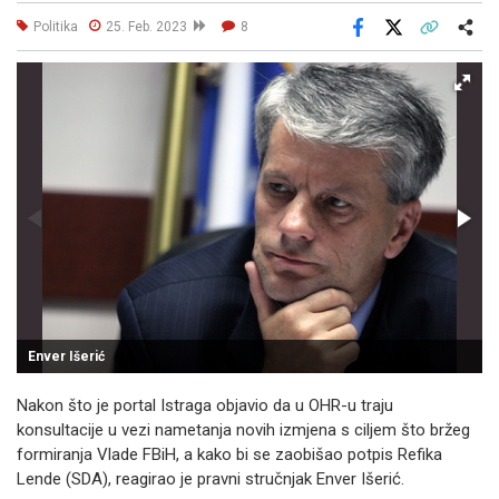
Politika
25. Feb. 2023
8
Facebook
X
Kopiraj link
Više
Enver Išerić
Nakon što je portal Istraga objavio da u OHR-u traju
konsultacije u vezi nametanja novih izmjena s ciljem što bržeg
formiranja Vlade FBiH, a kako bi se zaobišao potpis Refika
Lende (SDA), reagirao je pravni stručnjak Enver Išerić.