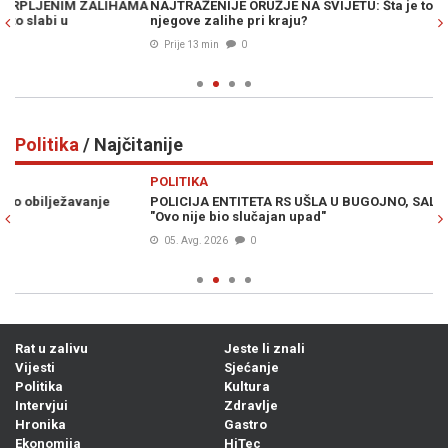
MA
NAJTRAŽENIJE ORUŽJE NA SVIJETU: Šta je to Patriot i zašto su
A
njegove zalihe pri kraju?
AU
Prije 13 min
0
Politika
/ Najčitanije
Previous
N
POLITIKA
PO
POLICIJA ENTITETA RS UŠLA U BUGOJNO, SALKIĆ UPOZORAVA:
VE
"Ovo nije bio slučajan upad"
ul
05. Avg. 2026
0
Rat u zalivu
Jeste li znali
Vijesti
Sjećanje
Politika
Kultura
Intervjui
Zdravlje
Hronika
Gastro
Ekonomija
HiTec