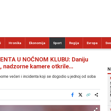
i
Hronika
Ekonomija
Sport
Regija
Evropa
Sve
ENTA U NOĆNOM KLUBU: Daniju
, nadzorne kamere otkrile...
N
porne večeri i incidenta koji se dogodio u jednoj od soba
Facebook
X
Kopiraj link
Više