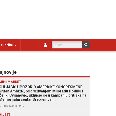
 rubrike
ajnovije
MINI MARKET
SULJAGIĆ UPOZORIO AMERIČKE KONGRESMENE:
Srđan Amidžić, pridruživanjem Miloradu Dodiku i
Željki Cvijanović, uključio se u kampanju pritiska na
Memorijalni centar Srebrenica....
Prije 32 min
0
VIJESTI