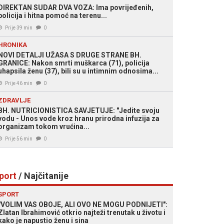
DIREKTAN SUDAR DVA VOZA: Ima povrijeđenih,
policija i hitna pomoć na terenu...
Prije 39 min
0
HRONIKA
NOVI DETALJI UŽASA S DRUGE STRANE BH.
GRANICE: Nakon smrti muškarca (71), policija
uhapsila ženu (37), bili su u intimnim odnosima...
Prije 46 min
0
ZDRAVLJE
BH. NUTRICIONISTICA SAVJETUJE: "Jedite svoju
vodu - Unos vode kroz hranu prirodna infuzija za
organizam tokom vrućina...
Prije 56 min
0
port
/ Najčitanije
SPORT
"VOLIM VAS OBOJE, ALI OVO NE MOGU PODNIJETI":
Zlatan Ibrahimović otkrio najteži trenutak u životu i
kako je napustio ženu i sina