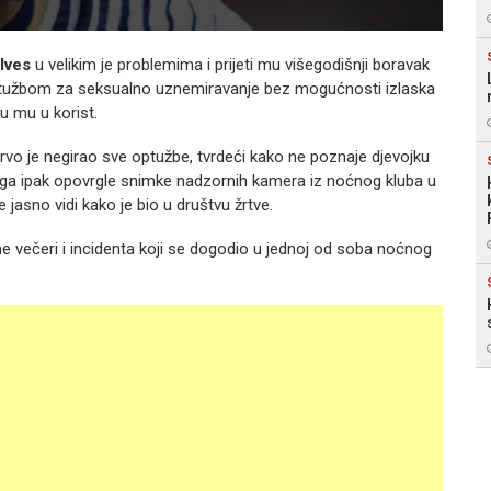
Alves
u velikim je problemima i prijeti mu višegodišnji boravak
ptužbom za seksualno uznemiravanje bez mogućnosti izlaska
u mu u korist.
prvo je negirao sve optužbe, tvrdeći kako ne poznaje djevojku
 ga ipak opovrgle snimke nadzornih kamera iz noćnog kluba u
jasno vidi kako je bio u društvu žrtve.
ne večeri i incidenta koji se dogodio u jednoj od soba noćnog