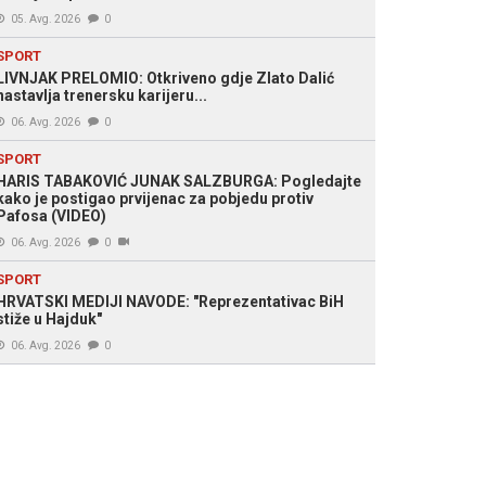
05. Avg. 2026
0
SPORT
LIVNJAK PRELOMIO: Otkriveno gdje Zlato Dalić
nastavlja trenersku karijeru...
06. Avg. 2026
0
SPORT
HARIS TABAKOVIĆ JUNAK SALZBURGA: Pogledajte
kako je postigao prvijenac za pobjedu protiv
Pafosa (VIDEO)
06. Avg. 2026
0
SPORT
HRVATSKI MEDIJI NAVODE: "Reprezentativac BiH
stiže u Hajduk"
06. Avg. 2026
0