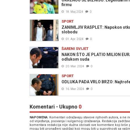
OKRENUO SE BIZNISU: Legendarni fu
firmu
18. Maj 2024
0
SPORT
ZANIMLJIV RASPLET: Napokon otkrive
slobodu
01. Apr. 2024
0
ŠARENI SVIJET
NAKON ŠTO JE PLATIO MILION EURA: 
odlukom suda
20. Mar. 2024
0
SPORT
ODLUKA PADA VRLO BRZO: Najtrofejni
16. Mar. 2024
0
Komentari - Ukupno
0
NAPOMENA
: Komentari odražavaju stavove njihovih autora, a ne
od vrijeđanja, psovanja i vulgarnog izražavanja. Redakcija zadrža
komentara redakcija nije dužna obrisati sve komentare koji krše
mogu biti pronađeni sadržaji koji mogu biti u suprotnosti sa vaš