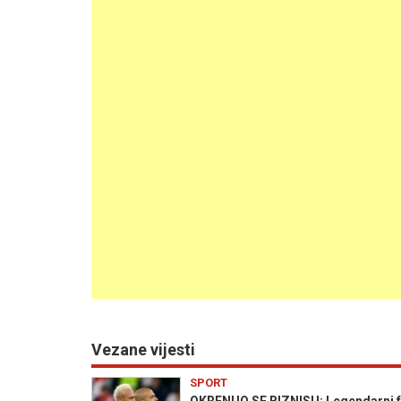
Vezane vijesti
SPORT