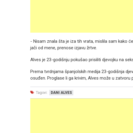
- Nisam znala šta je iza tih vrata, mislila sam kako ć
jači od mene, prenose izjavu žrtve.
Alves je 23-godišnju pokušao prisiliti djevojku na sek
Prema tvrdnjama španjolskih medija 23-godišnja djevoj
osuđen. Proglase li ga krivim, Alves može u zatvoru p
Tagovi:
DANI ALVES