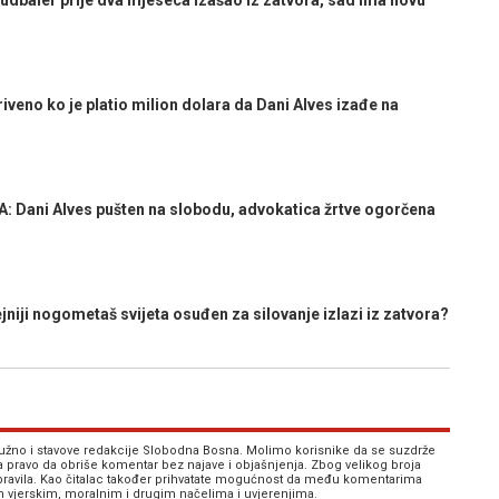
dbaler prije dva mjeseca izašao iz zatvora, sad ima novu
no ko je platio milion dolara da Dani Alves izađe na
Dani Alves pušten na slobodu, advokatica žrtve ogorčena
ji nogometaš svijeta osuđen za silovanje izlazi iz zatvora?
 nužno i stavove redakcije Slobodna Bosna. Molimo korisnike da se suzdrže
va pravo da obriše komentar bez najave i objašnjenja. Zbog velikog broja
 pravila. Kao čitalac također prihvatate mogućnost da među komentarima
im vjerskim, moralnim i drugim načelima i uvjerenjima.