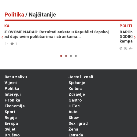
Politika
/ Najčitanije
Previous
N
POLITIKA
oj
BARONESA ARMINKA HELIĆ O UVOĐENJU NOVIH SANKCIJA
DODIKU: „To je trebalo odavno učiniti. Ovo je kontinuirana
kampanja s ciljem zastrašivanja..."
08. Avg. 2026
0
Rat u zalivu
Jeste li znali
Vijesti
Sjećanje
Politika
Kultura
Intervjui
Zdravlje
Hronika
Gastro
Ekonomija
HiTec
Sport
Auto
Regija
Show
Evropa
Sex i grad
Svijet
Žena
Društvo
Estrada