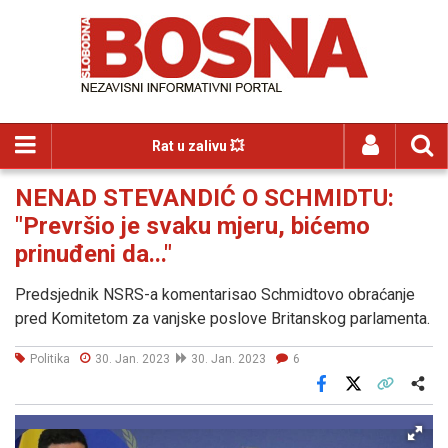
Rat u zalivu 💥
NENAD STEVANDIĆ O SCHMIDTU:
"Prevršio je svaku mjeru, bićemo
prinuđeni da..."
Predsjednik NSRS-a komentarisao Schmidtovo obraćanje
pred Komitetom za vanjske poslove Britanskog parlamenta.
Politika
30. Jan. 2023
30. Jan. 2023
6
Facebook
X
Kopiraj link
Više