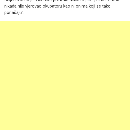
nikada nije vjerovao okupatoru kao ni onima koji se tako
ponašaju".