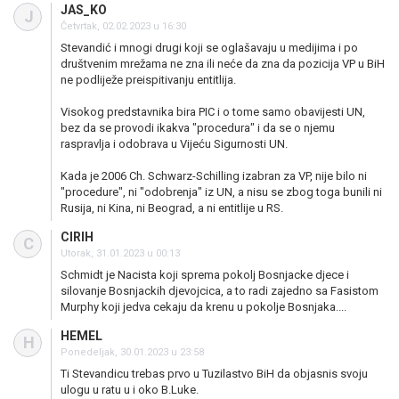
JAS_KO
J
Četvrtak, 02.02.2023 u 16:30
Stevandić i mnogi drugi koji se oglašavaju u medijima i po
društvenim mrežama ne zna ili neće da zna da pozicija VP u BiH
ne podliježe preispitivanju entitlija.
Visokog predstavnika bira PIC i o tome samo obavijesti UN,
bez da se provodi ikakva "procedura" i da se o njemu
raspravlja i odobrava u Vijeću Sigurnosti UN.
Kada je 2006 Ch. Schwarz-Schilling izabran za VP, nije bilo ni
"procedure", ni "odobrenja" iz UN, a nisu se zbog toga bunili ni
Rusija, ni Kina, ni Beograd, a ni entitlije u RS.
CIRIH
C
Utorak, 31.01.2023 u 00:13
Schmidt je Nacista koji sprema pokolj Bosnjacke djece i
silovanje Bosnjackih djevojcica, a to radi zajedno sa Fasistom
Murphy koji jedva cekaju da krenu u pokolje Bosnjaka....
HEMEL
H
Ponedeljak, 30.01.2023 u 23:58
Ti Stevandicu trebas prvo u Tuzilastvo BiH da objasnis svoju
ulogu u ratu u i oko B.Luke.