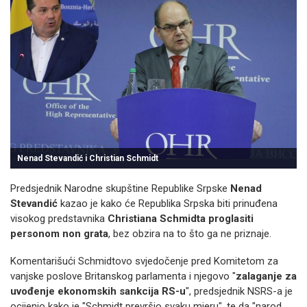
Nenad Stevandić i Christian Schmidt
Predsjednik Narodne skupštine Republike Srpske
Nenad
Stevandić
kazao je kako će Republika Srpska biti prinuđena
visokog predstavnika
Christiana Schmidta
proglasiti
personom non grata
, bez obzira na to što ga ne priznaje.
Komentarišući Schmidtovo svjedočenje pred Komitetom za
vanjske poslove Britanskog parlamenta i njegovo "
zalaganje za
uvođenje ekonomskih sankcija RS-u
", predsjednik NSRS-a je
ocijenio kako je "Schmidt prevršio svaku mjeru", te da "narod