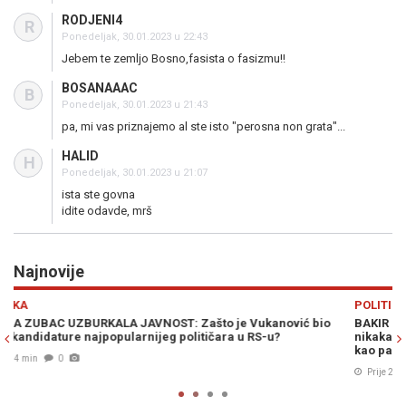
RODJENI4
R
Ponedeljak, 30.01.2023 u 22:43
Jebem te zemljo Bosno,fasista o fasizmu!!
BOSANAAAC
B
Ponedeljak, 30.01.2023 u 21:43
pa, mi vas priznajemo al ste isto "perosna non grata"...
HALID
H
Ponedeljak, 30.01.2023 u 21:07
ista ste govna
idite odavde, mrš
Najnovije
Previous
N
POLITIKA
bio
BAKIR IZETBEGOVIĆ U NEVJERICI: "Naš položaj u svijetu je
nikakav, ne sjedimo za pregovaračkim stolom. Mi smo na stolu,
kao pacijent..."
Prije 23 min
0