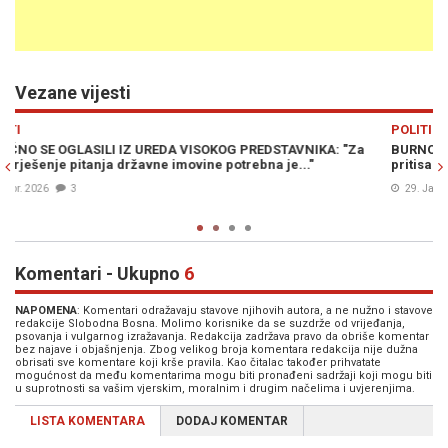
Vezane vijesti
Previous
N
POLITIKA
"Za
BURNO NA SJEDNICI DOMA NARODA: Čović traži da se izvrši
pritisak na visokog predstavnika da povuče odluke o... (FOTO)
29. Jan. 2026
0
Komentari - Ukupno
6
NAPOMENA
: Komentari odražavaju stavove njihovih autora, a ne nužno i stavove
redakcije Slobodna Bosna. Molimo korisnike da se suzdrže od vrijeđanja,
psovanja i vulgarnog izražavanja. Redakcija zadržava pravo da obriše komentar
bez najave i objašnjenja. Zbog velikog broja komentara redakcija nije dužna
obrisati sve komentare koji krše pravila. Kao čitalac također prihvatate
mogućnost da među komentarima mogu biti pronađeni sadržaji koji mogu biti
u suprotnosti sa vašim vjerskim, moralnim i drugim načelima i uvjerenjima.
LISTA KOMENTARA
DODAJ KOMENTAR