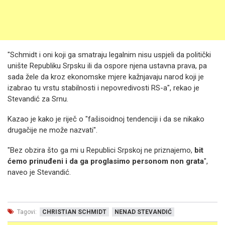
"Schmidt i oni koji ga smatraju legalnim nisu uspjeli da politički
unište Republiku Srpsku ili da ospore njena ustavna prava, pa
sada žele da kroz ekonomske mjere kažnjavaju narod koji je
izabrao tu vrstu stabilnosti i nepovredivosti RS-a", rekao je
Stevandić za Srnu.
Kazao je kako je riječ o "fašisoidnoj tendenciji i da se nikako
drugačije ne može nazvati".
"Bez obzira što ga mi u Republici Srpskoj ne priznajemo,
bit
ćemo prinuđeni i da ga proglasimo personom non grata
",
naveo je Stevandić.
Tagovi:
CHRISTIAN SCHMIDT
NENAD STEVANDIĆ