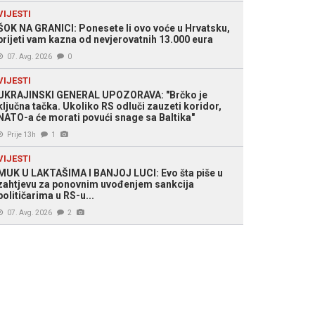
VIJESTI
ŠOK NA GRANICI: Ponesete li ovo voće u Hrvatsku,
prijeti vam kazna od nevjerovatnih 13.000 eura
07. Avg. 2026
0
VIJESTI
UKRAJINSKI GENERAL UPOZORAVA: "Brčko je
ključna tačka. Ukoliko RS odluči zauzeti koridor,
NATO-a će morati povući snage sa Baltika"
Prije 13h
1
VIJESTI
MUK U LAKTAŠIMA I BANJOJ LUCI: Evo šta piše u
zahtjevu za ponovnim uvođenjem sankcija
političarima u RS-u...
07. Avg. 2026
2