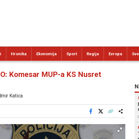
i
Hronika
Ekonomija
Sport
Regija
Evropa
Sve
: Komesar MUP-a KS Nusret
N
mir Katica.
Facebook
X
Kopiraj link
Više