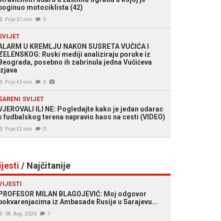
poginuo motociklista (42)
Prije 31 min
0
SVIJET
ALARM U KREMLJU NAKON SUSRETA VUČIĆA I
ZELENSKOG: Ruski mediji analiziraju poruke iz
Beograda, posebno ih zabrinula jedna Vučićeva
izjava
Prije 43 min
0
ŠARENI SVIJET
VJEROVALI ILI NE: Pogledajte kako je jedan udarac
s fudbalskog terena napravio haos na cesti (VIDEO)
Prije 52 min
0
ijesti
/ Najčitanije
VIJESTI
PROFESOR MILAN BLAGOJEVIĆ: Moj odgovor
pokvarenjacima iz Ambasade Rusije u Sarajevu...
08. Avg. 2026
1