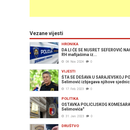
Vezane vijesti
HRONIKA
DA LI ĆE SE NUSRET SEFEROVIĆ NAGO
RH mafijašima iz...
04. Nov. 2024
0
VIJESTI
ŠTA SE DEŠAVA U SARAJEVSKOJ POLIC
Selimović izbjegava njihove sjedni
17. Feb. 2023
0
POLITIKA
OSTAVKA POLICIJSKOG KOMESARA Z
Selimovića"
31. Jan. 2023
0
DRUŠTVO