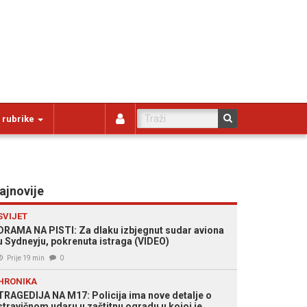
 rubrike
ajnovije
SVIJET
DRAMA NA PISTI: Za dlaku izbjegnut sudar aviona
u Sydneyju, pokrenuta istraga (VIDEO)
Prije 19 min
0
HRONIKA
TRAGEDIJA NA M17: Policija ima nove detalje o
stravičnom udaru u zaštitnu ogradu u kojoj je