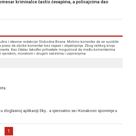
mesar kriminalce častio ćevapima, a policajcima dao
 nužno i stavove redakcije Slobodna Bosna. Molimo korisnike da se suzdrže
va pravo da obriše komentar bez najave i objašnjenja. Zbog velikog broja
 pravila. Kao čitalac također prihvatate mogućnost da među komentarima
im vjerskim, moralnim i drugim načelima i uvjerenjima.
ota.
u zloglasnoj aplikaciji Sky… a vjerovatno se i Konakovic spominje u
1