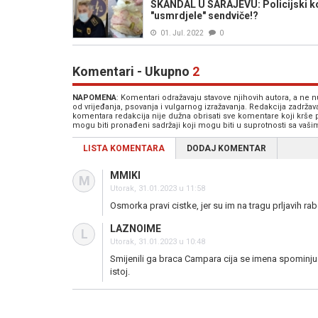
SKANDAL U SARAJEVU: Policijski ko
"usmrdjele" sendviče!?
01. Jul. 2022
0
Komentari - Ukupno
2
NAPOMENA
: Komentari odražavaju stavove njihovih autora, a ne
od vrijeđanja, psovanja i vulgarnog izražavanja. Redakcija zadrža
komentara redakcija nije dužna obrisati sve komentare koji krše
mogu biti pronađeni sadržaji koji mogu biti u suprotnosti sa vaš
LISTA KOMENTARA
DODAJ KOMENTAR
MMIKI
M
Utorak, 31.01.2023 u 11:58
Osmorka pravi cistke, jer su im na tragu prljavih rab
LAZNOIME
L
Utorak, 31.01.2023 u 10:48
Smijenili ga braca Campara cija se imena spominju 
istoj.