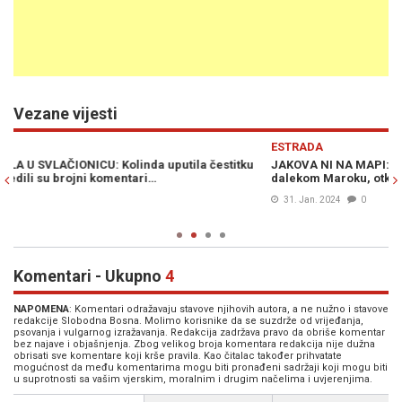
Vezane vijesti
Previous
N
ESTRADA
E
JAKOVA NI NA MAPI: Kolinda snimljena u muškom društvu u
I
dalekom Maroku, otkriveno o kome se radi…
s
31. Jan. 2024
0
Komentari - Ukupno
4
NAPOMENA
: Komentari odražavaju stavove njihovih autora, a ne nužno i stavove
redakcije Slobodna Bosna. Molimo korisnike da se suzdrže od vrijeđanja,
psovanja i vulgarnog izražavanja. Redakcija zadržava pravo da obriše komentar
bez najave i objašnjenja. Zbog velikog broja komentara redakcija nije dužna
obrisati sve komentare koji krše pravila. Kao čitalac također prihvatate
mogućnost da među komentarima mogu biti pronađeni sadržaji koji mogu biti
u suprotnosti sa vašim vjerskim, moralnim i drugim načelima i uvjerenjima.