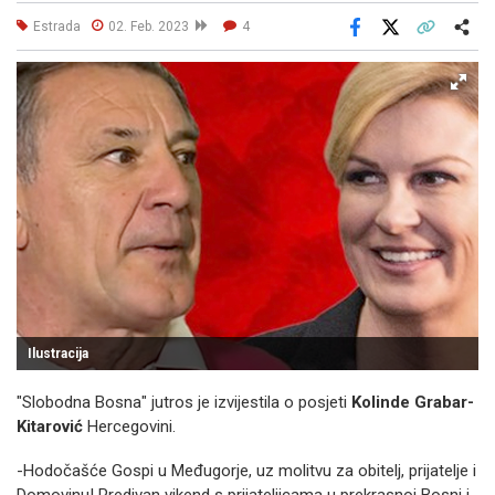
Estrada
02. Feb. 2023
4
Facebook
X
Kopiraj link
Više
Ilustracija
"Slobodna Bosna" jutros je izvijestila o posjeti
Kolinde Grabar-
Kitarović
Hercegovini.
-Hodočašće Gospi u Međugorje, uz molitvu za obitelj, prijatelje i