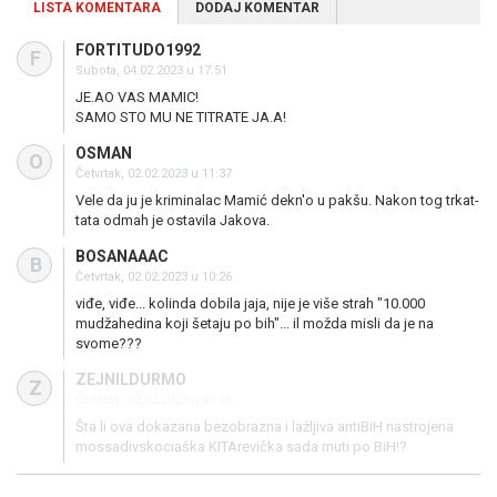
LISTA KOMENTARA
DODAJ KOMENTAR
FORTITUDO1992
F
Subota, 04.02.2023 u 17:51
JE.AO VAS MAMIC!
SAMO STO MU NE TITRATE JA.A!
OSMAN
O
Četvrtak, 02.02.2023 u 11:37
Vele da ju je kriminalac Mamić dekn'o u pakšu. Nakon tog trkat-
tata odmah je ostavila Jakova.
BOSANAAAC
B
Četvrtak, 02.02.2023 u 10:26
viđe, viđe... kolinda dobila jaja, nije je više strah "10.000
mudžahedina koji šetaju po bih"... il možda misli da je na
svome???
ZEJNILDURMO
Z
Četvrtak, 02.02.2023 u 09:46
Šta li ova dokazana bezobrazna i lažljiva antiBiH nastrojena
mossadivskociaška KITArevička sada muti po BiH!?