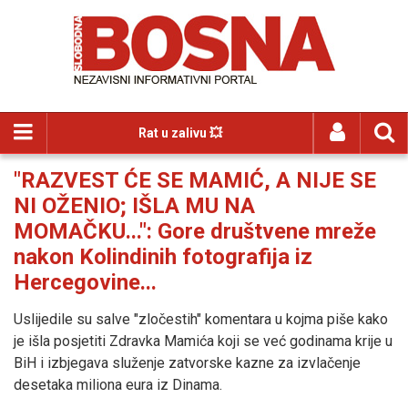
Rat u zalivu 💥
"RAZVEST ĆE SE MAMIĆ, A NIJE SE
NI OŽENIO; IŠLA MU NA
MOMAČKU...": Gore društvene mreže
nakon Kolindinih fotografija iz
Hercegovine...
Uslijedile su salve "zločestih" komentara u kojma piše kako
je išla posjetiti Zdravka Mamića koji se već godinama krije u
BiH i izbjegava služenje zatvorske kazne za izvlačenje
desetaka miliona eura iz Dinama.