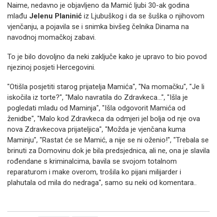
Naime, nedavno je objavljeno da Mamić ljubi 30-ak godina
mlađu
Jelenu Planinić
iz Ljubuškog i da se šuška o njihovom
vjenčanju, a pojavila se i snimka bivšeg čelnika Dinama na
navodnoj momačkoj zabavi.
To je bilo dovoljno da neki zaključe kako je upravo to bio povod
njezinoj posjeti Hercegovini.
"Otišla posjetiti starog prijatelja Mamića", "Na momačku", "Je li
iskočila iz torte?", "Malo navratila do Zdravkeca...", "Išla je
pogledati mladu od Maminja", "Išla odgovorit Mamića od
ženidbe", "Malo kod Zdravkeca da odmjeri jel bolja od nje ova
nova Zdravkecova prijateljica", "Možda je vjenčana kuma
Maminju", "Rastat će se Mamić, a nije se ni oženio!", "Trebala se
brinuti za Domovinu dok je bila predsjednica, ali ne, ona je slavila
rođendane s kriminalcima, bavila se svojom totalnom
reparaturom i make overom, trošila ko pijani milijarder i
plahutala od mila do nedraga", samo su neki od komentara..