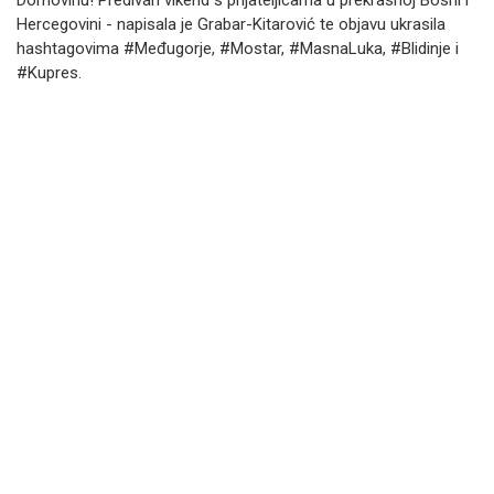
Domovinu! Predivan vikend s prijateljicama u prekrasnoj Bosni i
Hercegovini - napisala je Grabar-Kitarović te objavu ukrasila
hashtagovima #Međugorje, #Mostar, #MasnaLuka, #Blidinje i
#Kupres.