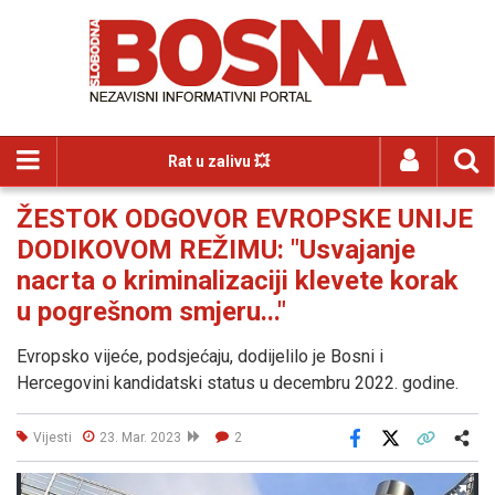
Rat u zalivu 💥
ŽESTOK ODGOVOR EVROPSKE UNIJE
DODIKOVOM REŽIMU: "Usvajanje
nacrta o kriminalizaciji klevete korak
u pogrešnom smjeru..."
Evropsko vijeće, podsjećaju, dodijelilo je Bosni i
Hercegovini kandidatski status u decembru 2022. godine.
Vijesti
23. Mar. 2023
2
Facebook
X
Kopiraj link
Više