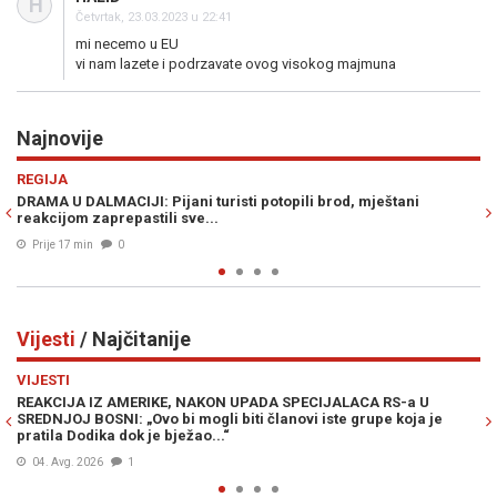
H
Četvrtak, 23.03.2023 u 22:41
mi necemo u EU
vi nam lazete i podrzavate ovog visokog majmuna
Najnovije
Previous
N
VIJESTI
 mještani
AKTIVIRALI I AVIJACIJU: EUFOR izveo združenu vježb
od Foče, uoči...
Prije 38 min
0
Vijesti
/ Najčitanije
Previous
N
VIJESTI
CA RS-a U
MUK U MOSTARU: Članica Predsjedništva Bosne i Her
rupe koja je
Željka Cvijanović vojno-redarstvenu akciju „Oluja“ na
„zločinačkom“, očekuje se reakcija iz Zagreba...
04. Avg. 2026
0