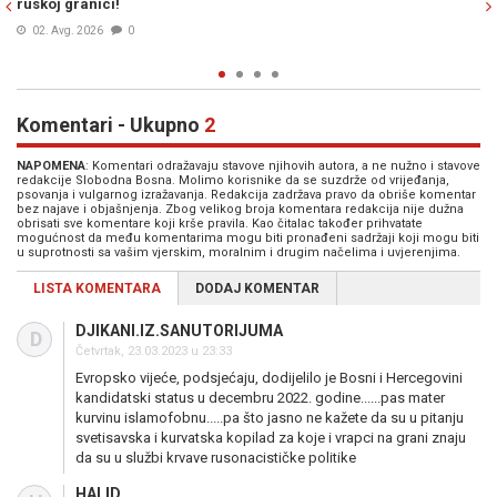
pogođena Ukrajina ide naprijed
14. Jul. 2026
0
Komentari - Ukupno
2
NAPOMENA
: Komentari odražavaju stavove njihovih autora, a ne nužno i stavove
redakcije Slobodna Bosna. Molimo korisnike da se suzdrže od vrijeđanja,
psovanja i vulgarnog izražavanja. Redakcija zadržava pravo da obriše komentar
bez najave i objašnjenja. Zbog velikog broja komentara redakcija nije dužna
obrisati sve komentare koji krše pravila. Kao čitalac također prihvatate
mogućnost da među komentarima mogu biti pronađeni sadržaji koji mogu biti
u suprotnosti sa vašim vjerskim, moralnim i drugim načelima i uvjerenjima.
LISTA KOMENTARA
DODAJ KOMENTAR
DJIKANI.IZ.SANUTORIJUMA
D
Četvrtak, 23.03.2023 u 23:33
Evropsko vijeće, podsjećaju, dodijelilo je Bosni i Hercegovini
kandidatski status u decembru 2022. godine......pas mater
kurvinu islamofobnu.....pa što jasno ne kažete da su u pitanju
svetisavska i kurvatska kopilad za koje i vrapci na grani znaju
da su u službi krvave rusonacističke politike
HALID