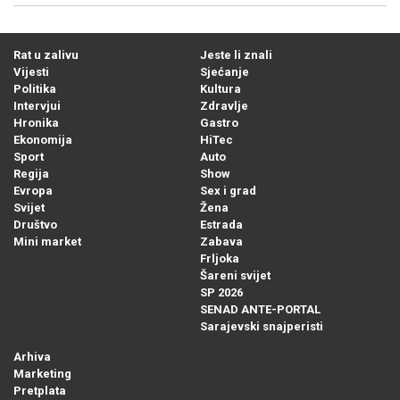
Rat u zalivu
Jeste li znali
Vijesti
Sjećanje
Politika
Kultura
Intervjui
Zdravlje
Hronika
Gastro
Ekonomija
HiTec
Sport
Auto
Regija
Show
Evropa
Sex i grad
Svijet
Žena
Društvo
Estrada
Mini market
Zabava
Frljoka
Šareni svijet
SP 2026
SENAD ANTE-PORTAL
Sarajevski snajperisti
Arhiva
Marketing
Pretplata