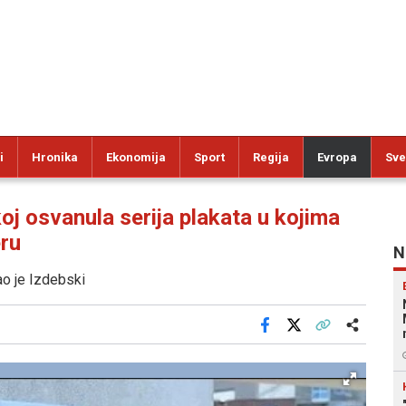
i
Hronika
Ekonomija
Sport
Regija
Evropa
Sve
osvanula serija plakata u kojima
eru
N
zao je Izdebski
Facebook
X
Kopiraj link
Više