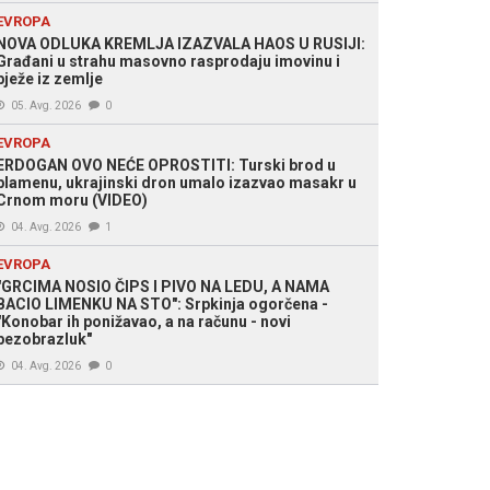
EVROPA
NOVA ODLUKA KREMLJA IZAZVALA HAOS U RUSIJI:
Građani u strahu masovno rasprodaju imovinu i
bježe iz zemlje
05. Avg. 2026
0
EVROPA
ERDOGAN OVO NEĆE OPROSTITI: Turski brod u
plamenu, ukrajinski dron umalo izazvao masakr u
Crnom moru (VIDEO)
04. Avg. 2026
1
EVROPA
"GRCIMA NOSIO ČIPS I PIVO NA LEDU, A NAMA
BACIO LIMENKU NA STO": Srpkinja ogorčena -
"Konobar ih ponižavao, a na računu - novi
bezobrazluk"
04. Avg. 2026
0