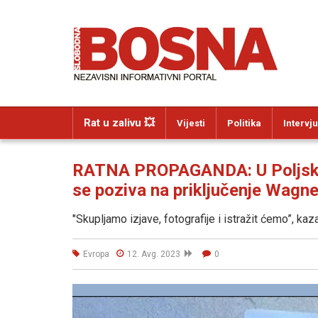
Rat u zalivu 💥
Vijesti
Politika
Intervju
RATNA PROPAGANDA: U Poljskoj 
se poziva na priključenje Wagn
"Skupljamo izjave, fotografije i istražit ćemo”, ka
Evropa
12. Avg. 2023
0