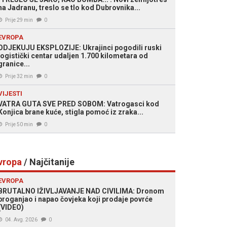
na Jadranu, treslo se tlo kod Dubrovnika...
Prije 29 min
0
EVROPA
ODJEKUJU EKSPLOZIJE: Ukrajinci pogodili ruski
logistički centar udaljen 1.700 kilometara od
granice...
Prije 32 min
0
VIJESTI
VATRA GUTA SVE PRED SOBOM: Vatrogasci kod
Konjica brane kuće, stigla pomoć iz zraka...
Prije 50 min
0
vropa
/ Najčitanije
EVROPA
BRUTALNO IŽIVLJAVANJE NAD CIVILIMA: Dronom
proganjao i napao čovjeka koji prodaje povrće
(VIDEO)
04. Avg. 2026
0