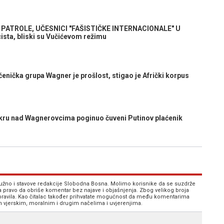
 PATROLE, UČESNICI "FAŠISTIČKE INTERNACIONALE" U
cista, bliski su Vučićevom režimu
enička grupa Wagner je prošlost, stigao je Afrički korpus
u nad Wagnerovcima poginuo čuveni Putinov plaćenik
 nužno i stavove redakcije Slobodna Bosna. Molimo korisnike da se suzdrže
va pravo da obriše komentar bez najave i objašnjenja. Zbog velikog broja
 pravila. Kao čitalac također prihvatate mogućnost da među komentarima
im vjerskim, moralnim i drugim načelima i uvjerenjima.