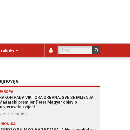
 rubrike
ajnovije
EVROPA
NAKON PADA VIKTORA ORBANA, SVE SE MIJENJA:
Mađarski premijer Peter Magyar objavio
nevjerovatnu vijest...
Prije 21 min
0
HRONIKA
"TRESLO SE JAKO; KAO BOMBA...": Novi zemljotres