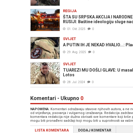
REGIJA
ŠTA SU SRPSKA AKCIJA I NARODNE
RUSIJI: Baštine ideologiju sluge na
01. Okt. 2025
0
SVIJET
A PUTIN IH JE NEKAD HVALIO...: Plać
29. Avg. 2025
0
SVIJET
TUAREZI MU DOŠLI GLAVE: U masakr
Lotos
28. Jul. 2024
0
Komentari - Ukupno
0
NAPOMENA
: Komentari odražavaju stavove njihovih autora, a ne
od vrijeđanja, psovanja i vulgarnog izražavanja. Redakcija zadrža
komentara redakcija nije dužna obrisati sve komentare koji krše
mogu biti pronađeni sadržaji koji mogu biti u suprotnosti sa vaš
LISTA KOMENTARA
DODAJ KOMENTAR