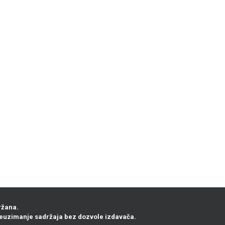
ržana.
euzimanje sadržaja bez dozvole izdavača.