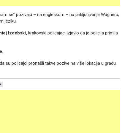
i nam se” pozivaju – na engleskom – na priključivanje Wagneru,
m jeziku.
iej Izdebski,
krakovski policajac, izjavio da je policija primila
e.
a su policajci pronašli takve pozive na više lokacija u gradu,
R