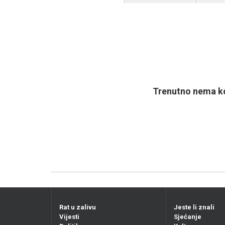
Trenutno nema ko
Rat u zalivu
Jeste li znali
Vijesti
Sjećanje