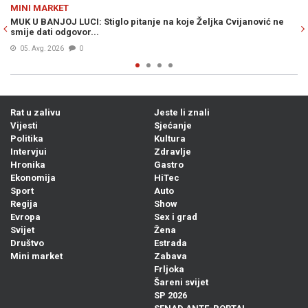
Previous
N
MINI MARKET
nje na koje Željka Cvijanović ne
ŠOK VIJEST KOJA JE UZDRMALA SRBI
zvao se Ante
05. Avg. 2026
1
Rat u zalivu
Jeste li znali
Vijesti
Sjećanje
Politika
Kultura
Intervjui
Zdravlje
Hronika
Gastro
Ekonomija
HiTec
Sport
Auto
Regija
Show
Evropa
Sex i grad
Svijet
Žena
Društvo
Estrada
Mini market
Zabava
Frljoka
Šareni svijet
SP 2026