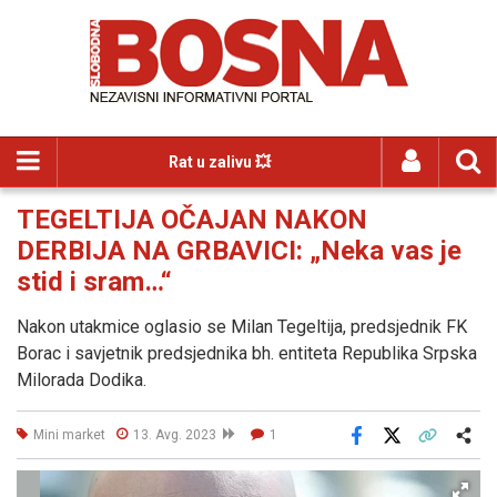
Rat u zalivu 💥
TEGELTIJA OČAJAN NAKON
DERBIJA NA GRBAVICI: „Neka vas je
stid i sram…“
Nakon utakmice oglasio se Milan Tegeltija, predsjednik FK
Borac i savjetnik predsjednika bh. entiteta Republika Srpska
Milorada Dodika.
Mini market
13. Avg. 2023
1
Facebook
X
Kopiraj link
Više