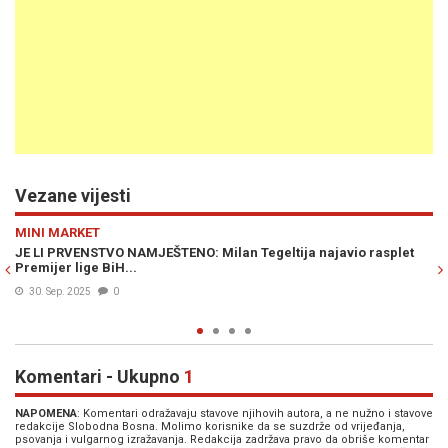
Vezane vijesti
Previous
N
MINI MARKET
an Tegeltija najavio rasplet
MILAN TEGELTIJA PROVOCIRA: "Institu
onoliko moći koliko to RS dozvoli"
16. Mar. 2025
0
Komentari - Ukupno
1
NAPOMENA
: Komentari odražavaju stavove njihovih autora, a ne nužno i stavove
redakcije Slobodna Bosna. Molimo korisnike da se suzdrže od vrijeđanja,
psovanja i vulgarnog izražavanja. Redakcija zadržava pravo da obriše komentar