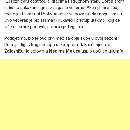
-Željezničaru čestitke, a igračima i stručnom štabu Borca sram
i stid za prikazanu igru i zalaganje večeras! Ako njih nije stid,
mene jeste za njih! Protiv Austrije su pokazali da mogu i znaju.
Ovo večeras je bio sraman i kukavički pristup utakmci, koji se
više ne smije ponoviti, poručio je Tegeltija.
Podsjetimo, bio je ovo prvi meč za obje ekipe u ovoj sezoni
Premijer lige zbog nastupa u europskim takmičenjima, a
Željezničar je golovima
Nedima Mekića
uspio doći do trijumfa.