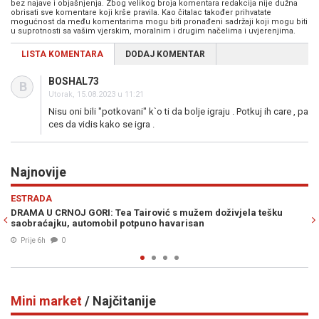
bez najave i objašnjenja. Zbog velikog broja komentara redakcija nije dužna
obrisati sve komentare koji krše pravila. Kao čitalac također prihvatate
mogućnost da među komentarima mogu biti pronađeni sadržaji koji mogu biti
u suprotnosti sa vašim vjerskim, moralnim i drugim načelima i uvjerenjima.
LISTA KOMENTARA
DODAJ KOMENTAR
BOSHAL73
B
Utorak, 15.08.2023 u 11:21
Nisu oni bili "potkovani" k`o ti da bolje igraju . Potkuj ih care , pa
ces da vidis kako se igra .
Najnovije
Previous
N
POLITIKA
ović s mužem doživjela tešku
BAKIR IZETBEGOVIĆ SIGURAN U POB
no havarisan
prekrižena, napravili su samo bela
Prije 6h
0
Mini market
/ Najčitanije