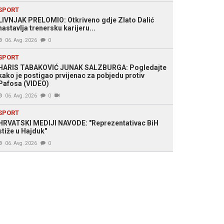
SPORT
LIVNJAK PRELOMIO: Otkriveno gdje Zlato Dalić
nastavlja trenersku karijeru...
06. Avg. 2026
0
SPORT
HARIS TABAKOVIĆ JUNAK SALZBURGA: Pogledajte
kako je postigao prvijenac za pobjedu protiv
Pafosa (VIDEO)
06. Avg. 2026
0
SPORT
HRVATSKI MEDIJI NAVODE: "Reprezentativac BiH
stiže u Hajduk"
06. Avg. 2026
0