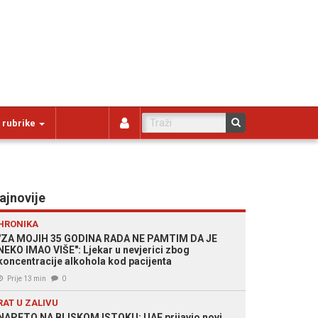
 rubrike
ajnovije
HRONIKA
"ZA MOJIH 35 GODINA RADA NE PAMTIM DA JE
NEKO IMAO VIŠE": Ljekar u nevjerici zbog
koncentracije alkohola kod pacijenta
Prije 13 min
0
RAT U ZALIVU
NAPETO NA BLISKOM ISTOKU: UAE prijavio novi