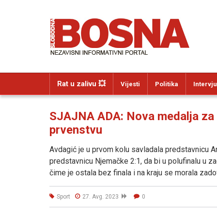
Rat u zalivu 💥
Vijesti
Politika
Intervju
SJAJNA ADA: Nova medalja za 
prvenstvu
Avdagić je u prvom kolu savladala predstavnicu An
predstavnicu Njemačke 2:1, da bi u polufinalu u
čime je ostala bez finala i na kraju se morala zad
Sport
27. Avg. 2023
0