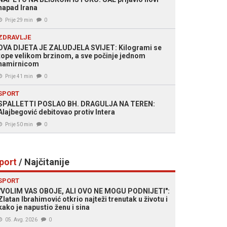
napad Irana
Prije 29 min
0
ZDRAVLJE
OVA DIJETA JE ZALUDJELA SVIJET: Kilogrami se
tope velikom brzinom, a sve počinje jednom
namirnicom
Prije 41 min
0
SPORT
SPALLETTI POSLAO BH. DRAGULJA NA TEREN:
Alajbegović debitovao protiv Intera
Prije 50 min
0
port
/ Najčitanije
SPORT
"VOLIM VAS OBOJE, ALI OVO NE MOGU PODNIJETI":
Zlatan Ibrahimović otkrio najteži trenutak u životu i
kako je napustio ženu i sina
05. Avg. 2026
0