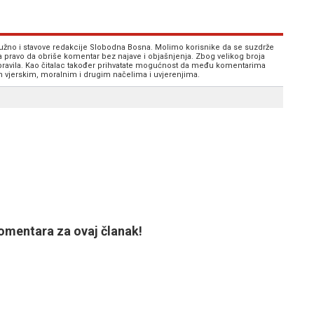
 nužno i stavove redakcije Slobodna Bosna. Molimo korisnike da se suzdrže
va pravo da obriše komentar bez najave i objašnjenja. Zbog velikog broja
 pravila. Kao čitalac također prihvatate mogućnost da među komentarima
im vjerskim, moralnim i drugim načelima i uvjerenjima.
mentara za ovaj članak!