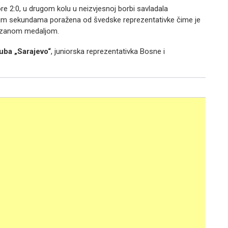
e 2:0, u drugom kolu u neizvjesnoj borbi savladala
dnjim sekundama poražena od švedske reprezentativke čime je
ronzanom medaljom.
uba „Sarajevo“
, juniorska reprezentativka Bosne i