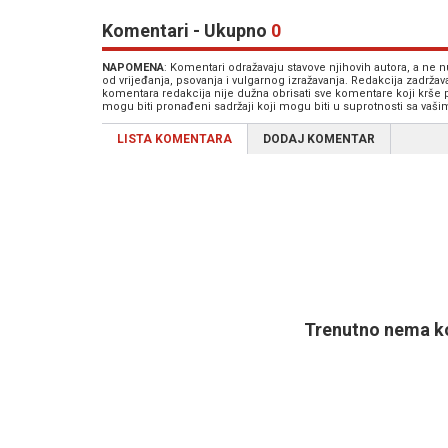
Komentari - Ukupno
0
NAPOMENA
: Komentari odražavaju stavove njihovih autora, a ne
od vrijeđanja, psovanja i vulgarnog izražavanja. Redakcija zadrža
komentara redakcija nije dužna obrisati sve komentare koji krše
mogu biti pronađeni sadržaji koji mogu biti u suprotnosti sa vaš
LISTA KOMENTARA
DODAJ KOMENTAR
Trenutno nema ko