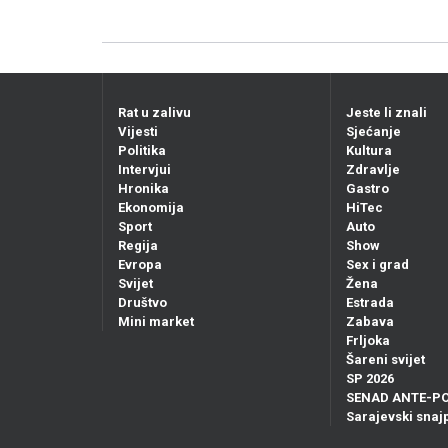
Rat u zalivu
Jeste li znali
Vijesti
Sjećanje
Politika
Kultura
Intervjui
Zdravlje
Hronika
Gastro
Ekonomija
HiTec
Sport
Auto
Regija
Show
Evropa
Sex i grad
Svijet
Žena
Društvo
Estrada
Mini market
Zabava
Frljoka
Šareni svijet
SP 2026
SENAD ANTE-P
Sarajevski snajp