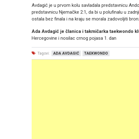
Avdagić je u prvom kolu savladala predstavnicu Andor
predstavnicu Njemačke 2:1, da bi u polufinalu u za
ostala bez finala i na kraju se morala zadovoljiti b
Ada Avdagić je članica i takmičarka taekwondo kl
Hercegovine i nosilac crnog pojasa 1. dan
Tagovi:
ADA AVDAGIĆ
TAEKWONDO