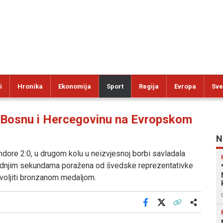
i
Hronika
Ekonomija
Sport
Regija
Evropa
Sve
Bosnu i Hercegovinu na Evropskom
N
dore 2:0, u drugom kolu u neizvjesnoj borbi savladala
 zadnjim sekundama poražena od švedske reprezentativke
ovoljiti bronzanom medaljom.
Facebook
X
Kopiraj link
Više