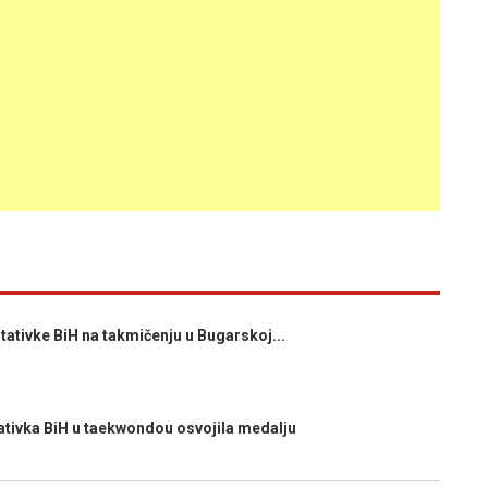
ativke BiH na takmičenju u Bugarskoj...
ivka BiH u taekwondou osvojila medalju