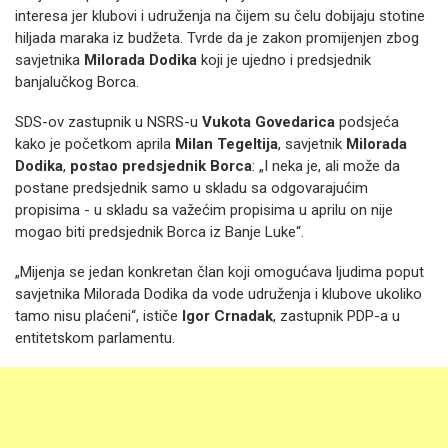
interesa jer klubovi i udruženja na čijem su čelu dobijaju stotine
hiljada maraka iz budžeta. Tvrde da je zakon promijenjen zbog
savjetnika
Milorada Dodika
koji je ujedno i predsjednik
banjalučkog Borca.
SDS-ov zastupnik u NSRS-u
Vukota Govedarica
podsjeća
kako je početkom aprila
Milan Tegeltija
, savjetnik
Milorada
Dodika
,
postao predsjednik Borca
: „I neka je, ali može da
postane predsjednik samo u skladu sa odgovarajućim
propisima - u skladu sa važećim propisima u aprilu on nije
mogao biti predsjednik Borca iz Banje Luke“.
„Mijenja se jedan konkretan član koji omogućava ljudima poput
savjetnika Milorada Dodika da vode udruženja i klubove ukoliko
tamo nisu plaćeni“, ističe
Igor Crnadak
, zastupnik PDP-a u
entitetskom parlamentu.