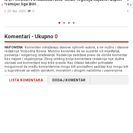
onoliko moći koliko to RS dozvoli"
16. Mar. 2025
0
Komentari - Ukupno
0
NAPOMENA
: Komentari odražavaju stavove njihovih autora, a ne nužno i stavove
redakcije Slobodna Bosna. Molimo korisnike da se suzdrže od vrijeđanja,
psovanja i vulgarnog izražavanja. Redakcija zadržava pravo da obriše komentar
bez najave i objašnjenja. Zbog velikog broja komentara redakcija nije dužna
obrisati sve komentare koji krše pravila. Kao čitalac također prihvatate
mogućnost da među komentarima mogu biti pronađeni sadržaji koji mogu biti
u suprotnosti sa vašim vjerskim, moralnim i drugim načelima i uvjerenjima.
LISTA KOMENTARA
DODAJ KOMENTAR