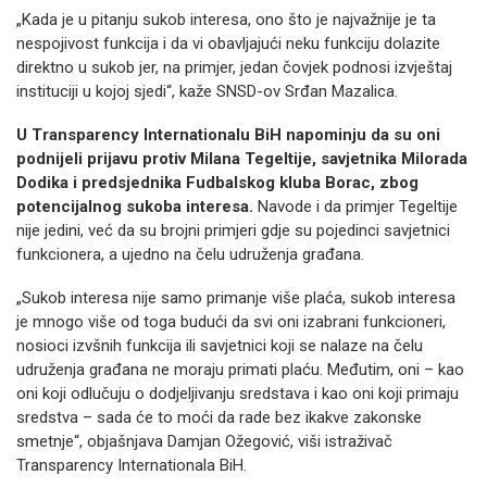
„Kada je u pitanju sukob interesa, ono što je najvažnije je ta
nespojivost funkcija i da vi obavljajući neku funkciju dolazite
direktno u sukob jer, na primjer, jedan čovjek podnosi izvještaj
instituciji u kojoj sjedi“, kaže SNSD-ov Srđan Mazalica.
U Transparency Internationalu BiH napominju da su oni
podnijeli prijavu protiv Milana Tegeltije, savjetnika Milorada
Dodika i predsjednika Fudbalskog kluba Borac, zbog
potencijalnog sukoba interesa.
Navode i da primjer Tegeltije
nije jedini, već da su brojni primjeri gdje su pojedinci savjetnici
funkcionera, a ujedno na čelu udruženja građana.
„Sukob interesa nije samo primanje više plaća, sukob interesa
je mnogo više od toga budući da svi oni izabrani funkcioneri,
nosioci izvšnih funkcija ili savjetnici koji se nalaze na čelu
udruženja građana ne moraju primati plaću. Međutim, oni – kao
oni koji odlučuju o dodjeljivanju sredstava i kao oni koji primaju
sredstva – sada će to moći da rade bez ikakve zakonske
smetnje“, objašnjava Damjan Ožegović, viši istraživač
Transparency Internationala BiH.