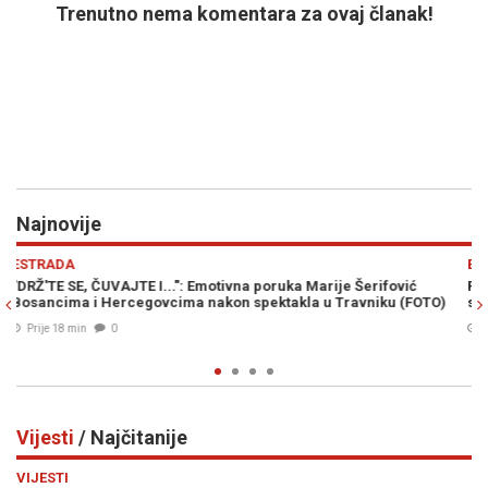
Trenutno nema komentara za ovaj članak!
Najnovije
Previous
N
EVROPA
ć
PUTIN ĆE ZIMU PRETVORITI U ORUŽJE: Velika Britanija upozora
OTO)
saveznike na novu prijetnju Ukrajini
Prije 44 min
0
Vijesti
/ Najčitanije
Previous
N
VIJESTI