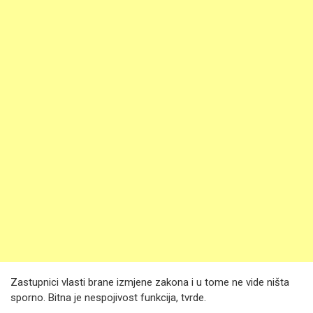
Zastupnici vlasti brane izmjene zakona i u tome ne vide ništa
sporno. Bitna je nespojivost funkcija, tvrde.