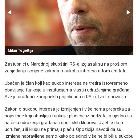
Milan Tegeltija
Zastupnici u Narodnoj skupštini RS-a izglasali su na prošlom
zasjedanju izmjene zakona o sukobu interesa u tom entitetu.
Ubačen je član koji kao sukob interesa ne tretira istovremeno
obavljanje funkcija u institucijama vlasti i udruženjima građana.
Sve je urađeno zbog nekih pojedinaca u RS-u, tvrdi opozicija.
Zakon o sukobu interesa je izmijenjen i više nema prepreka za
pojedince koji obavljaju funkcije plaćene iz budžeta, a ujedno su
na čelu udruženja građana i sportskih klubova. Uvjet je da u
udruženju ili klubu ne primaju plaću. Opozicija navodi da su
izmjene napravljene samo kako pojedinci više ne bi bili u sukobu