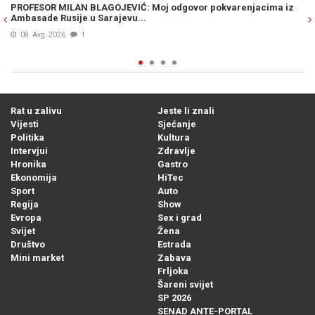
ima iz
ŠOK NA GRANICI: Ponesete li ovo voće u Hrvatsku, prijeti vam
kazna od nevjerovatnih 13.000 eura
07. Avg. 2026
0
Rat u zalivu
Jeste li znali
Vijesti
Sjećanje
Politika
Kultura
Intervjui
Zdravlje
Hronika
Gastro
Ekonomija
HiTec
Sport
Auto
Regija
Show
Evropa
Sex i grad
Svijet
Žena
Društvo
Estrada
Mini market
Zabava
Frljoka
Šareni svijet
SP 2026
SENAD ANTE-PORTAL