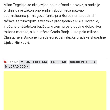
Milan Tegeltija se nije javljao na telefonske pozive, a ranije je
tvrdnje da je zakon pripremljen zbog njega nazvao
besmislicama jer njegova funkcija u Borcu nema dodirnih
tačaka sa funkcijom savjetnika predsjednika RS-a. Borac je,
inače, iz entitetskog budžeta krajem prošle godine dobio dva
miliona maraka, a iz budžeta Grada Banje Luka pola miliona.
Član uprave Borca je i predsjednik banjalučke gradske skupštine
Ljubo Ninković.
Tagovi:
MILAN TEGELTIJA
FK BORAC
SUKOB INTERESA
MILORAD DODIK