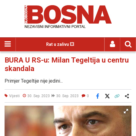
Rat u zalivu 💥
BURA U RS-u: Milan Tegeltija u centru
skandala
Primjer Tegeltije nije jedini...
Vijesti
30. Sep. 2023
30. Sep. 2023
0
Facebook
X
Kopiraj link
Više