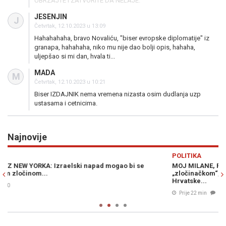
UBRZAJTE I ZATVORITE DA NELAJE.
JESENJIN
J
Četvrtak, 12.10.2023 u 13:09
Hahahahaha, bravo Novaliću, "biser evropske diplomatije" iz
granapa, hahahaha, niko mu nije dao bolji opis, hahaha,
uljepšao si mi dan, hvala ti...
MADA
M
Četvrtak, 12.10.2023 u 10:21
Biser IZDAJNIK nema vremena nizasta osim dudlanja uzp
ustasama i cetnicima.
Najnovije
Previous
N
POLITIKA
MOJ MILANE, POBRATIME MIO: Željka Cvijanović „Oluju“ naziva
O
„zločinačkom“, ali ne spominje glavnog krivca za egzodus Srba iz
n
Hrvatske...
Prije 22 min
0