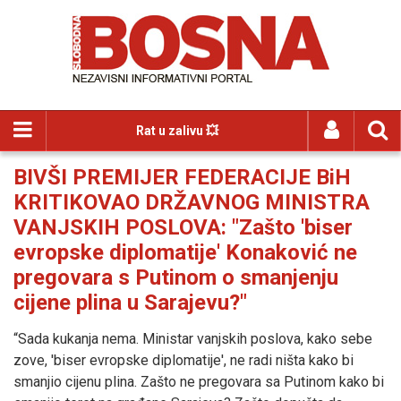
Rat u zalivu 💥
BIVŠI PREMIJER FEDERACIJE BiH
KRITIKOVAO DRŽAVNOG MINISTRA
VANJSKIH POSLOVA: "Zašto 'biser
evropske diplomatije' Konaković ne
pregovara s Putinom o smanjenju
cijene plina u Sarajevu?"
“Sada kukanja nema. Ministar vanjskih poslova, kako sebe
zove, 'biser evropske diplomatije', ne radi ništa kako bi
smanjio cijenu plina. Zašto ne pregovara sa Putinom kako bi