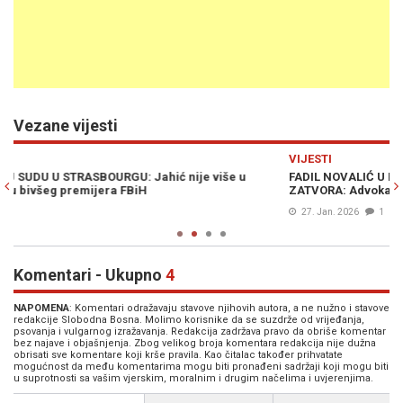
Vezane vijesti
Previous
N
VIJESTI
V
FADIL NOVALIĆ U MARTU STIČE PRAVO NA UVJETNI OTPUST IZ
P
ZATVORA: Advokati pripremaju zahtjev
p
27. Jan. 2026
1
Komentari - Ukupno
4
NAPOMENA
: Komentari odražavaju stavove njihovih autora, a ne nužno i stavove
redakcije Slobodna Bosna. Molimo korisnike da se suzdrže od vrijeđanja,
psovanja i vulgarnog izražavanja. Redakcija zadržava pravo da obriše komentar
bez najave i objašnjenja. Zbog velikog broja komentara redakcija nije dužna
obrisati sve komentare koji krše pravila. Kao čitalac također prihvatate
mogućnost da među komentarima mogu biti pronađeni sadržaji koji mogu biti
u suprotnosti sa vašim vjerskim, moralnim i drugim načelima i uvjerenjima.