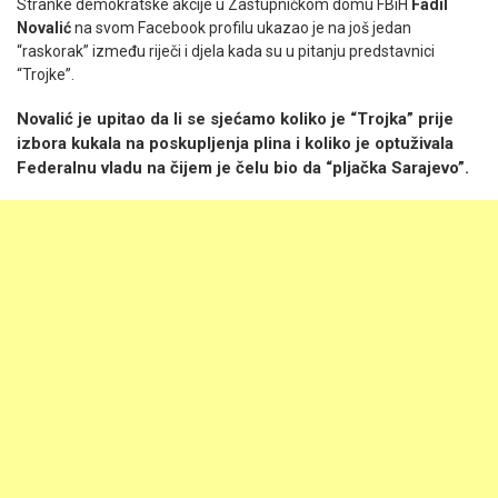
Stranke demokratske akcije u Zastupničkom domu FBiH
Fadil
Novalić
na svom Facebook profilu ukazao je na još jedan
“raskorak” između riječi i djela kada su u pitanju predstavnici
“Trojke”.
Novalić je upitao da li se sjećamo koliko je “Trojka” prije
izbora kukala na poskupljenja plina i koliko je optuživala
Federalnu vladu na čijem je čelu bio da “pljačka Sarajevo”.