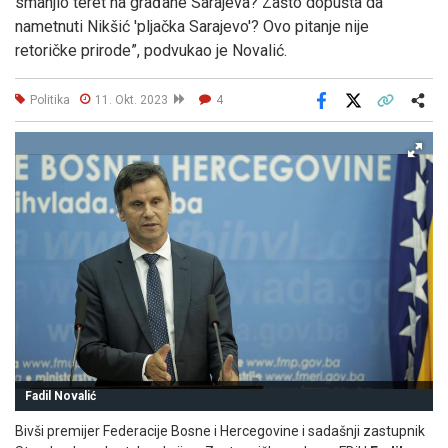
smanjio teret na građane Sarajeva? Zašto dopušta da
nametnuti Nikšić 'pljačka Sarajevo'? Ovo pitanje nije
retoričke prirode”, podvukao je Novalić.
Politika
11. Okt. 2023
4
Facebook
X
Kopiraj link
Više
Fadil Novalić
Bivši premijer Federacije Bosne i Hercegovine i sadašnji zastupnik