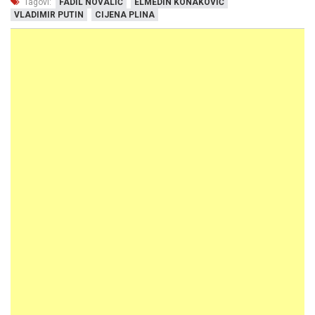
Tagovi:
FADIL NOVALIĆ
ELMEDIN KONAKOVIĆ
VLADIMIR PUTIN
CIJENA PLINA