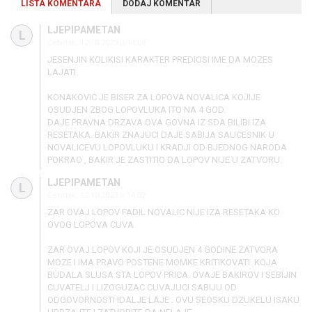
LISTA KOMENTARA
DODAJ KOMENTAR
LJEPIPAMETAN
L
Četvrtak, 12.10.2023 u 14:08
JESENJIN KOLIKISI KARAKTER PREDIOSI IME DA MOZES
LAJATI.
KONAKOVIC JE BISER ZA LOPOVA NOVALICA KOJIJE
OSUDJEN ZBOG LOPOVLUKA ITO NA 4 GOD.
DAJE PRAVNA DRZAVA OVA GOVNA IZ SDA BILIBI IZA
RESETAKA. BAKIR ZNAJUCI DAJE SABIJA SAUCESNIK U
NOVALICEVU LOPOVLUKU I KRADJI OD BJEDNOG NARODA
POKRAO , BAKIR JE ZASTITIO DA LOPOV NIJE U ZATVORU.
LJEPIPAMETAN
L
Četvrtak, 12.10.2023 u 14:02
ZAR OVAJ LOPOV FADIL NOVALIC NIJE IZA RESETAKA KO
OVOG LOPOVA CUVA.
ZAR OVAJ LOPOV KOJI JE OSUDJEN 4 GODINE ZATVORA
MOZE I IMA PRAVO POSTENE MOMKE KRITIKOVATI. KOJA
BUDALA SLUSA STA LOPOV PRICA. OVAJE BAKIROV I SEBIJIN
CUVATELJ I LIZOGUZAC CUVAJUCI SABIJU OD
ODGOVORNOSTI IDALJE LAJE . OVU SEOSKU DZUKELU ISAKU