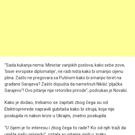
“Sada kukanja nema. Ministar vanjskih poslova, kako sebe zove,
'biser evropske diplomatije', ne radi ništa kako bi smanjio cijenu
plina. Zašto ne pregovara sa Putinom kako bi smanjio teret na
građane Sarajeva? Zašto dopušta da nametnuti Nikšić 'pljačka
Sarajevo'? Ovo pitanje nije retoričke prirode”, podvukao je Novalić.
Kako je dodao, trebamo se zapitati zbog čega su od
Elektroprivrede napravili gubitaša kako bi struja, koja nije
poskupila ni nakon krize u Ukrajini, znatno poskupila.
“U čijem je to interesu i zbog čega to rade? Ko od njih traži da
unište našu privredu”, ostala su pitanja visiti u zraku.