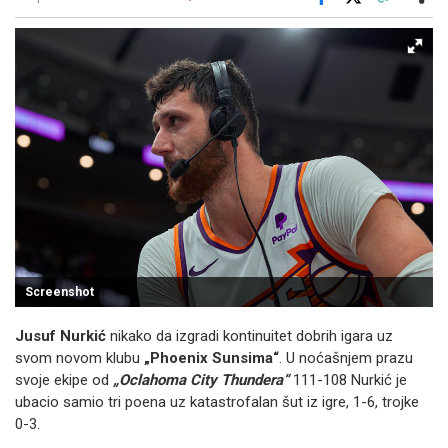
Facebook
X
Kopiraj link
Više
Screenshot
Jusuf Nurkić
nikako da izgradi kontinuitet dobrih igara uz
svom novom klubu
„Phoenix Sunsima“
. U noćašnjem prazu
svoje ekipe od
„Oclahoma City Thundera“
111-108 Nurkić je
ubacio samio tri poena uz katastrofalan šut iz igre, 1-6, trojke
0-3.