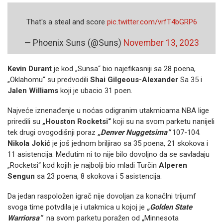
That's a steal and score
pic.twitter.com/vrfT4bGRP6
— Phoenix Suns (@Suns)
November 13, 2023
Kevin Durant
je kod „Sunsa“ bio najefikasniji sa 28 poena,
„Oklahomu“ su predvodili
Shai Gilgeous-Alexander
Sa 35 i
Jalen Williams
koji je ubacio 31 poen.
Najveće iznenađenje u noćas odigranim utakmicama NBA lige
priredili su
„Houston Rocketsi“
koji su na svom parketu nanijeli
tek drugi ovogodišnji poraz
„Denver Nuggetsima“
107-104.
Nikola Jokić
je još jednom briljirao sa 35 poena, 21 skokova i
11 asistencija. Međutim ni to nije bilo dovoljno da se savladaju
„Rocketsi“ kod kojih je najbolji bio mladi Turčin
Alperen
Sengun
sa 23 poena, 8 skokova i 5 asistencija.
Da jedan raspoložen igrač nije dovoljan za konačlni trijumf
svoga time potvdila je i utakmica u kojoj je
„Golden State
Warriorsa“
na svom parketu poražen od „Minnesota