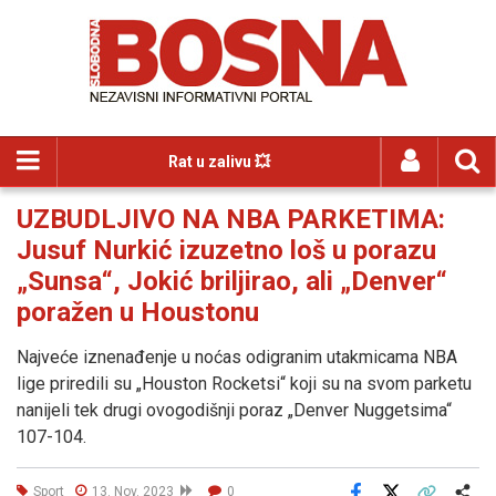
Rat u zalivu 💥
UZBUDLJIVO NA NBA PARKETIMA:
Jusuf Nurkić izuzetno loš u porazu
„Sunsa“, Jokić briljirao, ali „Denver“
poražen u Houstonu
Najveće iznenađenje u noćas odigranim utakmicama NBA
lige priredili su „Houston Rocketsi“ koji su na svom parketu
nanijeli tek drugi ovogodišnji poraz „Denver Nuggetsima“
107-104.
Sport
13. Nov. 2023
0