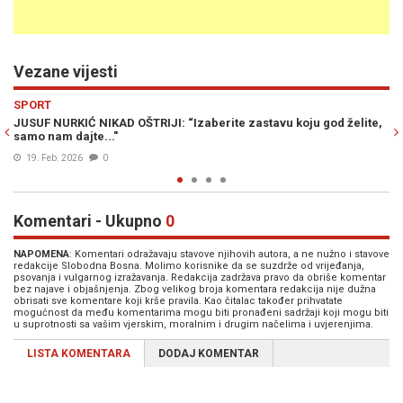
Vezane vijesti
Previous
N
SPORT
od želite,
FANTASTIČNI DIV IZ ŽIVINICA: Pogledajte spektakularne po
Jusufa Nurkića i novi triple-double učinak...
23. Jan. 2026
0
Komentari - Ukupno
0
NAPOMENA
: Komentari odražavaju stavove njihovih autora, a ne nužno i stavove
redakcije Slobodna Bosna. Molimo korisnike da se suzdrže od vrijeđanja,
psovanja i vulgarnog izražavanja. Redakcija zadržava pravo da obriše komentar
bez najave i objašnjenja. Zbog velikog broja komentara redakcija nije dužna
obrisati sve komentare koji krše pravila. Kao čitalac također prihvatate
mogućnost da među komentarima mogu biti pronađeni sadržaji koji mogu biti
u suprotnosti sa vašim vjerskim, moralnim i drugim načelima i uvjerenjima.
LISTA KOMENTARA
DODAJ KOMENTAR