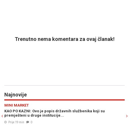
Trenutno nema komentara za ovaj članak!
Najnovije
Previous
N
SVIJET
ji su
AMERIKANCI ZVONE NA UZBUNU: Putin bi mogao testira
ograničenim napadom...
Prije 32 min
0