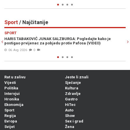
Sport
/ Najčitanije
Previous
N
SPORT
kako je
USRED RAZVODA SA ANOM IVANOVIĆ KUPIO VILU LJUBA
O)
Bastian Schweinsteiger iskeširao milione za novi dom
06. Avg. 2026
0
Rat u zalivu
Jeste li znali
Vijesti
Sjećanje
Politika
Kultura
Intervjui
Zdravlje
Hronika
Gastro
Ekonomija
HiTec
Sport
Auto
Regija
Show
Evropa
Sex i grad
Svijet
Žena