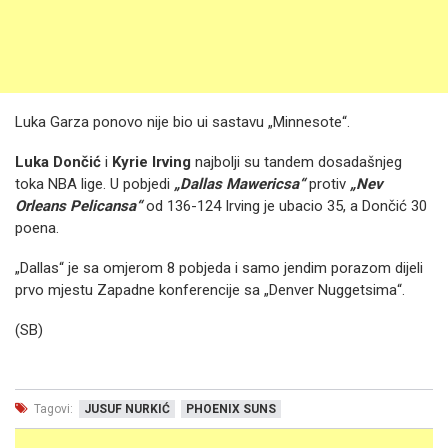
Luka Garza ponovo nije bio ui sastavu „Minnesote“.
Luka Dončić
i
Kyrie Irving
najbolji su tandem dosadašnjeg
toka NBA lige. U pobjedi
„Dallas Mawericsa“
protiv
„Nev
Orleans Pelicansa“
od 136-124 Irving je ubacio 35, a Dončić 30
poena.
„Dallas“ je sa omjerom 8 pobjeda i samo jendim porazom dijeli
prvo mjestu Zapadne konferencije sa „Denver Nuggetsima“.
(SB)
Tagovi:
JUSUF NURKIĆ
PHOENIX SUNS