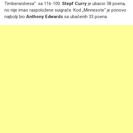
Timberwolvesa“ sa 116-100.
Stepf Curry
je ubacio 38 poena,
no nije imao raspoložene suigrače. Kod „Minnesote“ je ponovo
najbolji bio
Anthony Edwards
sa ubačenih 33 poena.