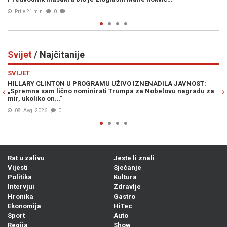
Prije 24 min
0
Svijet
/ Najčitanije
Previous
N
SVIJET
JAVNOST:
ALARM U KREMLJU NAKON SUSRETA VUČIĆA I ZELENSKOG:
 nagradu za
mediji analiziraju poruke iz Beograda, posebno ih zabrin
jedna Vučićeva izjava
Prije 17h
0
Rat u zalivu
Jeste li znali
Vijesti
Sjećanje
Politika
Kultura
Intervjui
Zdravlje
Hronika
Gastro
Ekonomija
HiTec
Sport
Auto
Regija
Show