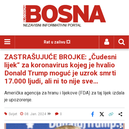
Rat u zalivu 💥
ZASTRAŠUJUĆE BROJKE: „Čudesni
lijek“ za koronavirus kojeg je hvalio
Donald Trump moguć je uzrok smrti
17.000 ljudi, ali ni to nije sve…
Američka agencija za hranu i lijekove (FDA) za taj lijek izdala
je upozorenje.
Svijet
08. Jan. 2024
0
Facebook
X
Kopiraj link
Više