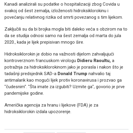
Kanadi analizirali su podatke o hospitalizaciji zbog Covida u
svakoj od šest zemalja, izloženosti hidroksiklorokinu i
povećanju relativnog rizika od smrti povezanog s tim lijekom.
Zaključili su da bi brojka mogla biti daleko veća s obzirom na to
da se studija odnosi samo na šest zemalja od marta do jula
2020., kada je lijek prepisivan mnogo šire.
Hidroksiklorokin je dobio na važnosti dijelom zahvaljujući
kontroverznom francuskom virologu
Didieru Raoultu,
a
potražnja za hidroksiklorokinom jako je porasla i nakon što je
tadašnji predsjednik SAD-a
Donald Trump
nahvalio taj
antimalarik kao mogući lijek protiv koronavirusa i prozvao ga
"čudesnim". "Šta imate za izgubiti? Uzmite ga", govorio je prve
pandemijske godine.
Američka agencija za hranu i lijekove (FDA) je za
hidroksiklorokin izdala upozorenje.