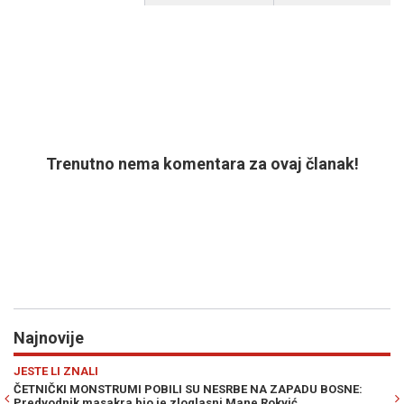
Trenutno nema komentara za ovaj članak!
Najnovije
Previous
N
ZABAVA
 BOSNE:
HIT NA INTERNETU: Hercegovac se dopisivao sa starijom
gospođom, a onda se pohvalio prijatelju...