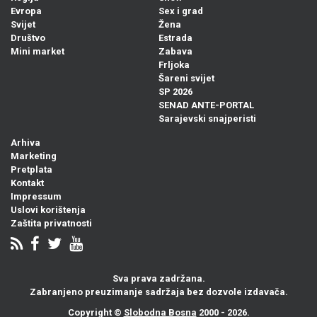
Evropa
Sex i grad
Svijet
Žena
Društvo
Estrada
Mini market
Zabava
Frljoka
Šareni svijet
SP 2026
SENAD ANTE-PORTAL
Sarajevski snajperisti
Arhiva
Marketing
Pretplata
Kontakt
Impressum
Uslovi korištenja
Zaštita privatnosti
Sva prava zadržana.
Zabranjeno preuzimanje sadržaja bez dozvole izdavača.
Copyright ©
Slobodna Bosna
2000 - 2026.