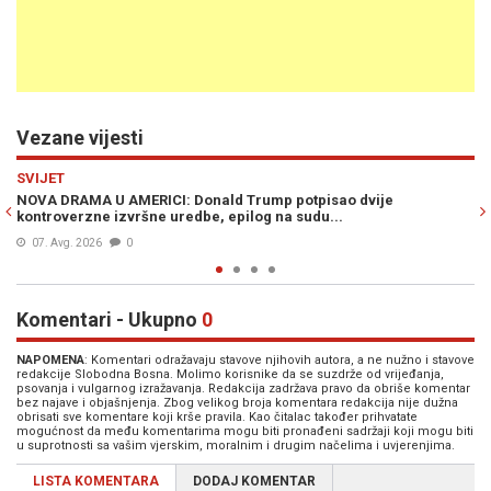
Vezane vijesti
Previous
N
SVIJET
TRUMP OTVORENO PRIJETI: "Ukoliko Iran to ne učini bit će vrlo
teško pogođen..."
05. Avg. 2026
0
Komentari - Ukupno
0
NAPOMENA
: Komentari odražavaju stavove njihovih autora, a ne nužno i stavove
redakcije Slobodna Bosna. Molimo korisnike da se suzdrže od vrijeđanja,
psovanja i vulgarnog izražavanja. Redakcija zadržava pravo da obriše komentar
bez najave i objašnjenja. Zbog velikog broja komentara redakcija nije dužna
obrisati sve komentare koji krše pravila. Kao čitalac također prihvatate
mogućnost da među komentarima mogu biti pronađeni sadržaji koji mogu biti
u suprotnosti sa vašim vjerskim, moralnim i drugim načelima i uvjerenjima.
LISTA KOMENTARA
DODAJ KOMENTAR