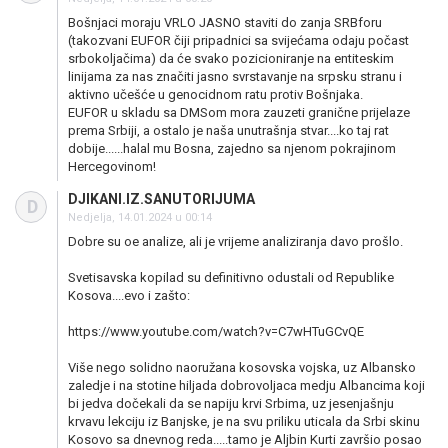
Bošnjaci moraju VRLO JASNO staviti do zanja SRBforu
(takozvani EUFOR čiji pripadnici sa svijećama odaju počast
srbokoljačima) da će svako pozicioniranje na entiteskim
linijama za nas značiti jasno svrstavanje na srpsku stranu i
aktivno učešće u genocidnom ratu protiv Bošnjaka.
EUFOR u skladu sa DMSom mora zauzeti granične prijelaze
prema Srbiji, a ostalo je naša unutrašnja stvar....ko taj rat
dobije......halal mu Bosna, zajedno sa njenom pokrajinom
Hercegovinom!
DJIKANI.IZ.SANUTORIJUMA
D
Nedjelja, 14.01.2024 u 00:14
Dobre su oe analize, ali je vrijeme analiziranja davo prošlo.
Svetisavska kopilad su definitivno odustali od Republike
Kosova....evo i zašto:
https://www.youtube.com/watch?v=C7wHTuGCvQE
Više nego solidno naoružana kosovska vojska, uz Albansko
zaledje i na stotine hiljada dobrovoljaca medju Albancima koji
bi jedva dočekali da se napiju krvi Srbima, uz jesenjašnju
krvavu lekciju iz Banjske, je na svu priliku uticala da Srbi skinu
Kosovo sa dnevnog reda.....tamo je Aljbin Kurti završio posao