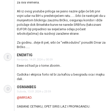
za sva vremena.
Ali iz ovog youtube priloga se jasno nazire gdje će biti prvi
vojni udar na BiH u predstojećem ratu.......Srbi će nastojati da u
munjevitom blickrigu zauzmu Brčko, osiguraju koridor i drže
položaje dok Briselske kurve ne narede SRBforu (takozvani
EUFOR čiji pripadnici sa svijećama odaju počast
srbokoljačima) da razdvoji zaražene strane.
Za godinu...dvije ili pet, srbi će "velikodušno" ponuditi Drvar za
Brčko......
ENEMTIG
E
Nedjelja, 14.01.2024 u 00:09
Eeee od kad ja o tome zborim..
Cudicka i ekipica forto isl bi za kaficu u beogradu oca i majku
dali..
OSMANBEG
O
Subota, 13.01.2024 u 23:59
@MIRSAD
.
SABANE CETNIKU, OPET SIRIS LAZ I PROPAGANDU.