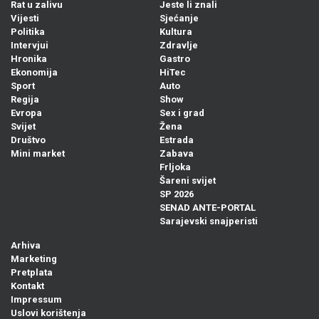
Rat u zalivu
Jeste li znali
Vijesti
Sjećanje
Politika
Kultura
Intervjui
Zdravlje
Hronika
Gastro
Ekonomija
HiTec
Sport
Auto
Regija
Show
Evropa
Sex i grad
Svijet
Žena
Društvo
Estrada
Mini market
Zabava
Frljoka
Šareni svijet
SP 2026
SENAD ANTE-PORTAL
Sarajevski snajperisti
Arhiva
Marketing
Pretplata
Kontakt
Impressum
Uslovi korištenja