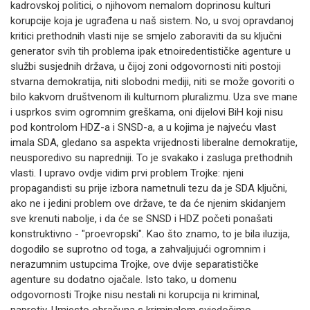
kadrovskoj politici, o njihovom nemalom doprinosu kulturi
korupcije koja je ugrađena u naš sistem. No, u svoj opravdanoj
kritici prethodnih vlasti nije se smjelo zaboraviti da su ključni
generator svih tih problema ipak etnoiredentističke agenture u
službi susjednih država, u čijoj zoni odgovornosti niti postoji
stvarna demokratija, niti slobodni mediji, niti se može govoriti o
bilo kakvom društvenom ili kulturnom pluralizmu. Uza sve mane
i usprkos svim ogromnim greškama, oni dijelovi BiH koji nisu
pod kontrolom HDZ-a i SNSD-a, a u kojima je najveću vlast
imala SDA, gledano sa aspekta vrijednosti liberalne demokratije,
neusporedivo su napredniji. To je svakako i zasluga prethodnih
vlasti. I upravo ovdje vidim prvi problem Trojke: njeni
propagandisti su prije izbora nametnuli tezu da je SDA ključni,
ako ne i jedini problem ove države, te da će njenim skidanjem
sve krenuti nabolje, i da će se SNSD i HDZ početi ponašati
konstruktivno - "proevropski". Kao što znamo, to je bila iluzija,
dogodilo se suprotno od toga, a zahvaljujući ogromnim i
nerazumnim ustupcima Trojke, ove dvije separatističke
agenture su dodatno ojačale. Isto tako, u domenu
odgovornosti Trojke nisu nestali ni korupcija ni kriminal,
naprotiv. Umjesto obračuna s kriminalom svjedočimo