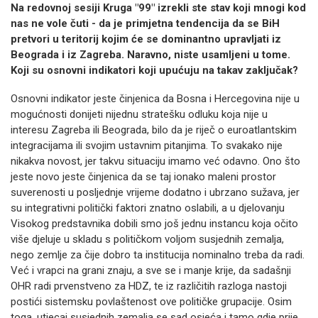
Na redovnoj sesiji Kruga "99" izrekli ste stav koji mnogi kod
nas ne vole čuti - da je primjetna tendencija da se BiH
pretvori u teritorij kojim će se dominantno upravljati iz
Beograda i iz Zagreba. Naravno, niste usamljeni u tome.
Koji su osnovni indikatori koji upućuju na takav zaključak?
Osnovni indikator jeste činjenica da Bosna i Hercegovina nije u
mogućnosti donijeti nijednu stratešku odluku koja nije u
interesu Zagreba ili Beograda, bilo da je riječ o euroatlantskim
integracijama ili svojim ustavnim pitanjima. To svakako nije
nikakva novost, jer takvu situaciju imamo već odavno. Ono što
jeste novo jeste činjenica da se taj ionako maleni prostor
suverenosti u posljednje vrijeme dodatno i ubrzano sužava, jer
su integrativni politički faktori znatno oslabili, a u djelovanju
Visokog predstavnika dobili smo još jednu instancu koja očito
više djeluje u skladu s političkom voljom susjednih zemalja,
nego zemlje za čije dobro ta institucija nominalno treba da radi.
Već i vrapci na grani znaju, a sve se i manje krije, da sadašnji
OHR radi prvenstveno za HDZ, te iz različitih razloga nastoji
postići sistemsku povlaštenost ove političke grupacije. Osim
toga, utjecaj susjednih zemalja se sad osjeća i tamo gdje prije