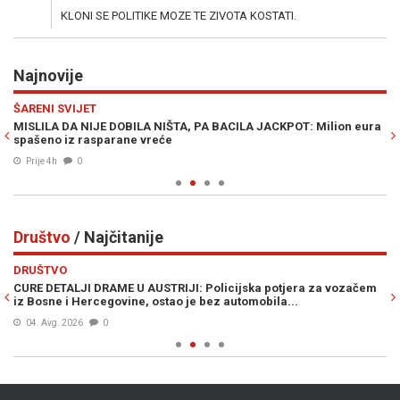
KLONI SE POLITIKE MOZE TE ZIVOTA KOSTATI.
Najnovije
Previous
N
ŠARENI SVIJET
SV
"
MISLILA DA NIJE DOBILA NIŠTA, PA BACILA JACKPOT: Milion eura
S
spašeno iz rasparane vreće
Za
Prije 4h
0
Društvo
/ Najčitanije
Previous
N
DRUŠTVO
D
CURE DETALJI DRAME U AUSTRIJI: Policijska potjera za vozačem
ŠO
iz Bosne i Hercegovine, ostao je bez automobila...
pr
04. Avg. 2026
0