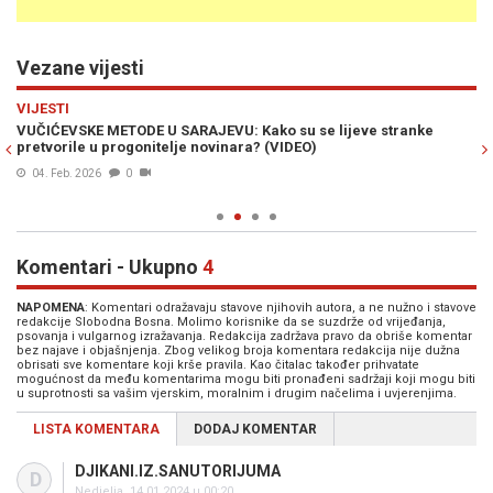
Vezane vijesti
Previous
N
VIJESTI
PO
ju
VUČIĆEVSKE METODE U SARAJEVU: Kako su se lijeve stranke
BU
ce
pretvorile u progonitelje novinara? (VIDEO)
- 
ig
04. Feb. 2026
0
Komentari - Ukupno
4
NAPOMENA
: Komentari odražavaju stavove njihovih autora, a ne nužno i stavove
redakcije Slobodna Bosna. Molimo korisnike da se suzdrže od vrijeđanja,
psovanja i vulgarnog izražavanja. Redakcija zadržava pravo da obriše komentar
bez najave i objašnjenja. Zbog velikog broja komentara redakcija nije dužna
obrisati sve komentare koji krše pravila. Kao čitalac također prihvatate
mogućnost da među komentarima mogu biti pronađeni sadržaji koji mogu biti
u suprotnosti sa vašim vjerskim, moralnim i drugim načelima i uvjerenjima.
LISTA KOMENTARA
DODAJ KOMENTAR
DJIKANI.IZ.SANUTORIJUMA
D
Nedjelja, 14.01.2024 u 00:20