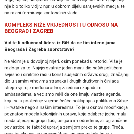
nije bio toliko vidljiv, npr. u dobrom dijelu sarajevskih medija, te
na razini formiranja kantonalnih vlada.
KOMPLEKS NIŽE VRIJEDNOSTI U ODNOSU NA
BEOGRAD I ZAGREB
Vidite li odlučnost lidera iz BiH da se tim intencijama
Beograda i Zagreba suprotstave?
Ne vidim je u dovoljnoj mjeri, osim ponekad u retorici. Više je
razloga za to. Najvjerovatnije jedan manji dio naših političara
svjesno i direktno radi u korist susjednih država; drugi, značajniji
dio u samim vrhovima stranaka i drugih društvenih činilaca
slijepo vjeruje međunarodnoj zajednici i zapadnim
ambasadama, a već smo rekli da one imaju vlastite agende,
koje se u posljednje vrijeme češće poklapaju s politikama Srbije
i Hrvatske nego s našim interesima. To je u osnovi modifikacija
poznatog modela kolonijalnih uprava, koja odabere jednu malu
mada utjecajnu grupu ljudi, osigura im određene, ali ograničene
povlastice, te faktički upravlja zemljom preko te grupe. Treća,
najveća skupina je neosviještena, nesvjesna bilo čega, i