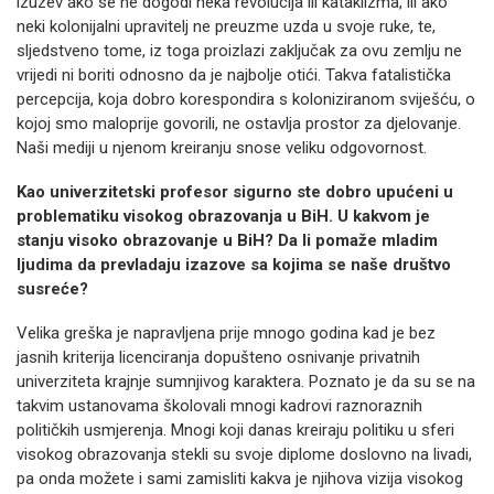
izuzev ako se ne dogodi neka revolucija ili kataklizma, ili ako
neki kolonijalni upravitelj ne preuzme uzda u svoje ruke, te,
sljedstveno tome, iz toga proizlazi zaključak za ovu zemlju ne
vrijedi ni boriti odnosno da je najbolje otići. Takva fatalistička
percepcija, koja dobro korespondira s koloniziranom sviješću, o
kojoj smo maloprije govorili, ne ostavlja prostor za djelovanje.
Naši mediji u njenom kreiranju snose veliku odgovornost.
Kao univerzitetski profesor sigurno ste dobro upućeni u
problematiku visokog obrazovanja u BiH. U kakvom je
stanju visoko obrazovanje u BiH? Da li pomaže mladim
ljudima da prevladaju izazove sa kojima se naše društvo
susreće?
Velika greška je napravljena prije mnogo godina kad je bez
jasnih kriterija licenciranja dopušteno osnivanje privatnih
univerziteta krajnje sumnjivog karaktera. Poznato je da su se na
takvim ustanovama školovali mnogi kadrovi raznoraznih
političkih usmjerenja. Mnogi koji danas kreiraju politiku u sferi
visokog obrazovanja stekli su svoje diplome doslovno na livadi,
pa onda možete i sami zamisliti kakva je njihova vizija visokog