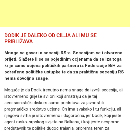
DODIK JE DALEKO OD CILJA ALI MU SE
PRIBLIŽAVA
Mnogo se govori o secesiji RS-a. Secesijom se i otvoreno
prijeti. Slažete li se sa pojedinim ocjenama da se iza toga
krije samo ucjena političkih partnera iz Federacije BiH za
određene političke ustupke te da za praktičnu secesiju RS
nema dovoljno snage
.
Moguće je da Dodik trenutno nema snage da izvrši secesiju, ali
istovremeno griješe svi oni koji smatraju da je taj
secesionistički diskurs samo predstava za javnost ili
pragmatičko sredstvo ucjene. On ima svakako i tu funkciju, ali
njegova svrha je istovremeno i dugoročna, jer Dodik, koji jeste
agent rusko-srpskog svijeta na Balkanu, i koji jeste nesporno
predstavnik te politike dugog trajanja, priprema teren za