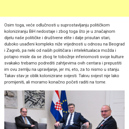
Osim toga, veće odlučnosti u suprostavljanju političkom
koloniziranju BiH nedostaje i zbog toga što je u značajnom
dijelu naše političke i društvene elite i dalje prisutan stari,
duboko usađeni kompleks niže vrijednosti u odnosu na Beograd
i Zagreb, pa neki od naših političara i intelektualaca možda i
potajno misle da se zbog te tobožnje inferiornosti svoje kulture
svakako trebamo podrediti zahtjevima ovih centara i prepustiti
im ovu zemlju na upravljanje, jer mi, eto, za to nismo u stanju.
Takav stav je oblik kolonizirane svijesti. Takvu svijest nije lako
promijeniti, ali moramo konačno početi raditi na tome.