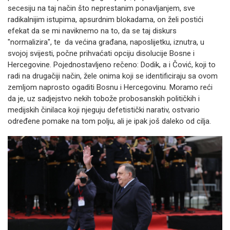
secesiju na taj način što neprestanim ponavljanjem, sve
radikalnijim istupima, apsurdnim blokadama, on želi postići
efekat da se mi naviknemo na to, da se taj diskurs
"normalizira", te da većina građana, naposlijetku, iznutra, u
svojoj svijesti, počne prihvaćati opciju disolucije Bosne i
Hercegovine. Pojednostavljeno rečeno: Dodik, a i Čović, koji to
radi na drugačiji način, žele onima koji se identificiraju sa ovom
zemljom naprosto ogaditi Bosnu i Hercegovinu. Moramo reći
da je, uz sadjejstvo nekih tobože probosanskih političkih i
medijskih činilaca koji njeguju defetistički narativ, ostvario
određene pomake na tom polju, ali je ipak još daleko od cilja.