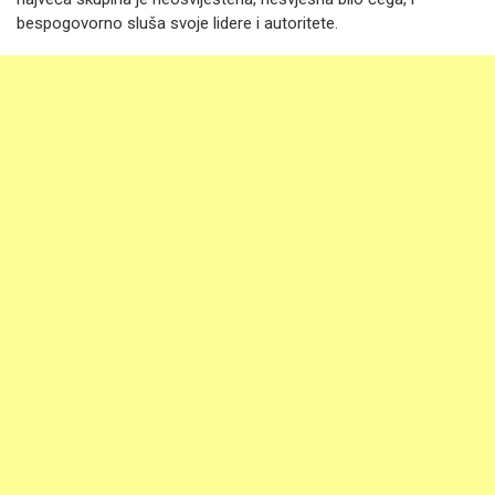
bespogovorno sluša svoje lidere i autoritete.