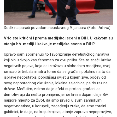
Dodik na paradi povodom neustavnog 9. januara (Foto: Arhiva)
Vrlo ste kritični i prema medijskoj sceni u BiH. U kakvom su
stanju bh. mediji i kakva je medijska scena u BiH?
Upravo sam spomenuo to favoriziranje defetističkog narativa
koji bih izdvojio kao fenomen za ovu priliku. Šta to znači: kritika
negativnih pojava, koja se izražava u slobodnim medijima, svoj
smisao bi trebala imati u tome da se građani potaknu na to da
isprave nedostatke, poboljšaju svijet u kojem žive, počev od
svog neposrednog okruženja, lokalne zajednice, pa do razine
države. Međutim, vidimo da je efekt suprotan; građani se
demotiviraju da nešto promijene, jer se kreira dojam da je BiH
najgore mjesto za život, da smo prvaci u svim zamislivim
negativnostima, u korupciji, zagađenju zraka, da smo totalni
gubitnici, te da je, na kraju krajeva, stanje zapravo nepopravljivo,