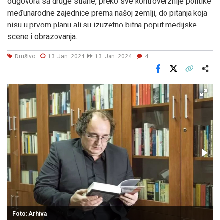
odgovora sa druge strane, preko sve kontroverznije politike
međunarodne zajednice prema našoj zemlji, do pitanja koja
nisu u prvom planu ali su izuzetno bitna poput medijske
scene i obrazovanja.
Društvo
13. Jan. 2024
13. Jan. 2024
4
Facebook
X
Kopiraj link
Više
Foto: Arhiva