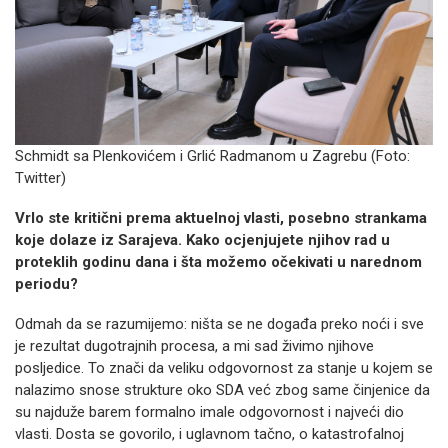
Schmidt sa Plenkovićem i Grlić Radmanom u Zagrebu (Foto:
Twitter)
Vrlo ste kritični prema aktuelnoj vlasti, posebno strankama
koje dolaze iz Sarajeva. Kako ocjenjujete njihov rad u
proteklih godinu dana i šta možemo očekivati u narednom
periodu?
Odmah da se razumijemo: ništa se ne događa preko noći i sve
je rezultat dugotrajnih procesa, a mi sad živimo njihove
posljedice. To znači da veliku odgovornost za stanje u kojem se
nalazimo snose strukture oko SDA već zbog same činjenice da
su najduže barem formalno imale odgovornost i najveći dio
vlasti. Dosta se govorilo, i uglavnom tačno, o katastrofalnoj