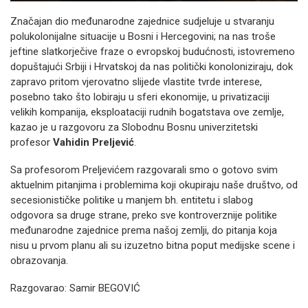
Značajan dio međunarodne zajednice sudjeluje u stvaranju
polukolonijalne situacije u Bosni i Hercegovini; na nas troše
jeftine slatkorječive fraze o evropskoj budućnosti, istovremeno
dopuštajući Srbiji i Hrvatskoj da nas politički konoloniziraju, dok
zapravo pritom vjerovatno slijede vlastite tvrde interese,
posebno tako što lobiraju u sferi ekonomije, u privatizaciji
velikih kompanija, eksploataciji rudnih bogatstava ove zemlje,
kazao je u razgovoru za Slobodnu Bosnu univerzitetski
profesor
Vahidin Preljević
.
Sa profesorom Preljevićem razgovarali smo o gotovo svim
aktuelnim pitanjima i problemima koji okupiraju naše društvo, od
secesionističke politike u manjem bh. entitetu i slabog
odgovora sa druge strane, preko sve kontroverznije politike
međunarodne zajednice prema našoj zemlji, do pitanja koja
nisu u prvom planu ali su izuzetno bitna poput medijske scene i
obrazovanja.
Razgovarao: Samir BEGOVIĆ