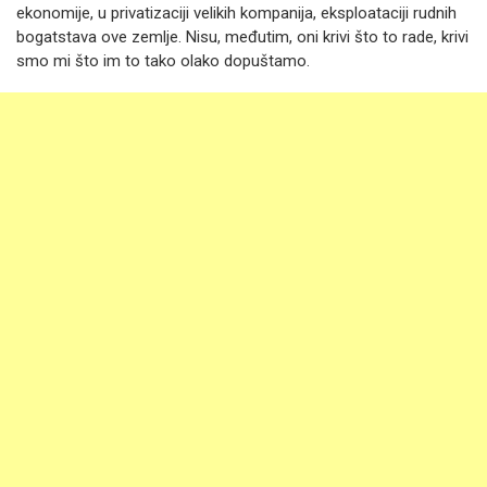
ekonomije, u privatizaciji velikih kompanija, eksploataciji rudnih
bogatstava ove zemlje. Nisu, međutim, oni krivi što to rade, krivi
smo mi što im to tako olako dopuštamo.