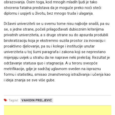
obrazovanja. Osim toga, kod mnogih mladih ljudi je tako
stvorena fatalna predstava da je moguće preko noći steći
diplomu i uspjeti u životu, bez mnogo truda i ulaganja.
Državni univerziteti se u svemu tome nisu najbolje snašli, pa su
se, s jedne strane, počeli prilagođavati dubioznim kriterijima
privatnih univerziteta, a s druge strane su do apsurda produbili
birokratizaciju koja je ekstremno suzila prostor za inovaciju i
proaktivno djelovanje, pa su i kolege i institucije unutar
univerziteta u toj šumi paragrafa i zakona koji se neprestano
mijenjaju uvijek u strahu da ne naprave neki prekršaj. Rezultat je
održavanje statusa quo i stagnacija. A u teroru sveopće
metrifikacije, gdje je sadržaj uglavnom sveden na ispraznu
formu i statistiku, smisao znanstvenog istraživanja i učenja kao
i ideja znanja se sve više gube.
Tagovi:
VAHIDIN PRELJEVIĆ