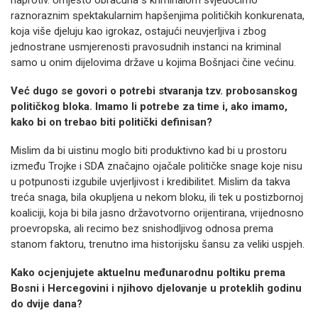
raznoraznim spektakularnim hapšenjima političkih konkurenata,
koja više djeluju kao igrokaz, ostajući neuvjerljiva i zbog
jednostrane usmjerenosti pravosudnih instanci na kriminal
samo u onim dijelovima države u kojima Bošnjaci čine većinu.
Već dugo se govori o potrebi stvaranja tzv. probosanskog
političkog bloka. Imamo li potrebe za time i, ako imamo,
kako bi on trebao biti politički definisan?
Mislim da bi uistinu moglo biti produktivno kad bi u prostoru
između Trojke i SDA značajno ojačale političke snage koje nisu
u potpunosti izgubile uvjerljivost i kredibilitet. Mislim da takva
treća snaga, bila okupljena u nekom bloku, ili tek u postizbornoj
koaliciji, koja bi bila jasno državotvorno orijentirana, vrijednosno
proevropska, ali recimo bez snishodljivog odnosa prema
stanom faktoru, trenutno ima historijsku šansu za veliki uspjeh.
Kako ocjenjujete aktuelnu međunarodnu poltiku prema
Bosni i Hercegovini i njihovo djelovanje u proteklih godinu
do dvije dana?