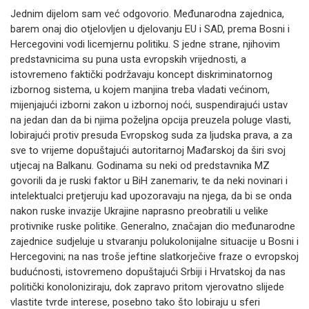
Jednim dijelom sam već odgovorio. Međunarodna zajednica,
barem onaj dio otjelovljen u djelovanju EU i SAD, prema Bosni i
Hercegovini vodi licemjernu politiku. S jedne strane, njihovim
predstavnicima su puna usta evropskih vrijednosti, a
istovremeno faktički podržavaju koncept diskriminatornog
izbornog sistema, u kojem manjina treba vladati većinom,
mijenjajući izborni zakon u izbornoj noći, suspendirajući ustav
na jedan dan da bi njima poželjna opcija preuzela poluge vlasti,
lobirajući protiv presuda Evropskog suda za ljudska prava, a za
sve to vrijeme dopuštajući autoritarnoj Mađarskoj da širi svoj
utjecaj na Balkanu. Godinama su neki od predstavnika MZ
govorili da je ruski faktor u BiH zanemariv, te da neki novinari i
intelektualci pretjeruju kad upozoravaju na njega, da bi se onda
nakon ruske invazije Ukrajine naprasno preobratili u velike
protivnike ruske politike. Generalno, značajan dio međunarodne
zajednice sudjeluje u stvaranju polukolonijalne situacije u Bosni i
Hercegovini; na nas troše jeftine slatkorječive fraze o evropskoj
budućnosti, istovremeno dopuštajući Srbiji i Hrvatskoj da nas
politički konoloniziraju, dok zapravo pritom vjerovatno slijede
vlastite tvrde interese, posebno tako što lobiraju u sferi