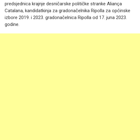
predsjednica krajnje desničarske političke stranke Aliança
Catalana, kandidatkinja za gradonačelnika Ripolla za općinske
izbore 2019. i 2023. gradonačelnica Ripolla od 17. juna 2023.
godine.