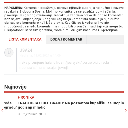
NAPOMENA
: Komentari odražavaju stavove njihovih autora, a ne nužno i stavove
redakcije Slobodna Bosna. Molimo korisnike da se suzdrže od vrijeđanja,
psovanja i vulgarnog izražavanja. Redakcija zadržava pravo da obriše komentar
bez najave i objašnjenja. Zbog velikog broja komentara redakcija nije dužna
obrisati sve komentare koji krše pravila. Kao čitalac također prihvatate
mogućnost da među komentarima mogu biti pronađeni sadržaji koji mogu biti
u suprotnosti sa vašim vjerskim, moralnim i drugim načelima i uvjerenjima.
LISTA KOMENTARA
DODAJ KOMENTAR
USA24
U
Nedjelja, 11.02.2024 u 14:09
neka promjene halal u kosir /jevrejski/ pa ce biti u redu ili
neonacistima smetaju i jevreji!
Najnovije
Previous
N
HRONIKA
H
TRAGEDIJA U BH. GRADU: Na poznatom kupalištu se utopio 24-
K
u"
godišnji mladić
st
ub
Prije 23 min
0
(F