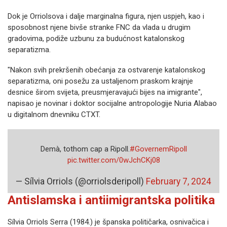
Dok je Orriolsova i dalje marginalna figura, njen uspjeh, kao i
sposobnost njene bivše stranke FNC da vlada u drugim
gradovima, podiže uzbunu za budućnost katalonskog
separatizma.
"Nakon svih prekršenih obećanja za ostvarenje katalonskog
separatizma, oni posežu za ustaljenom praskom krajnje
desnice širom svijeta, preusmjeravajući bijes na imigrante",
napisao je novinar i doktor socijalne antropologije Nuria Alabao
u digitalnom dnevniku CTXT.
Demà, tothom cap a Ripoll.
#GovernemRipoll
pic.twitter.com/0wJchCKj08
— Sílvia Orriols (@orriolsderipoll)
February 7, 2024
Antislamska i antiimigrantska politika
Sílvia Orriols Serra (1984.) je španska političarka, osnivačica i