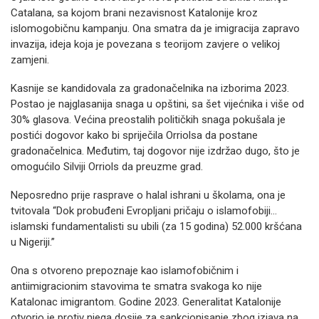
Catalana, sa kojom brani nezavisnost Katalonije kroz
islomogobičnu kampanju. Ona smatra da je imigracija zapravo
invazija, ideja koja je povezana s teorijom zavjere o velikoj
zamjeni.
Kasnije se kandidovala za gradonačelnika na izborima 2023.
Postao je najglasanija snaga u opštini, sa šet vijećnika i više od
30% glasova. Većina preostalih političkih snaga pokušala je
postići dogovor kako bi spriječila Orriolsa da postane
gradonačelnica. Međutim, taj dogovor nije izdržao dugo, što je
omogućilo Silviji Orriols da preuzme grad.
Neposredno prije rasprave o halal ishrani u školama, ona je
tvitovala “Dok probuđeni Evropljani pričaju o islamofobiji...
islamski fundamentalisti su ubili (za 15 godina) 52.000 kršćana
u Nigeriji.”
Ona s otvoreno prepoznaje kao islamofobičnim i
antiimigracionim stavovima te smatra svakoga ko nije
Katalonac imigrantom. Godine 2023. Generalitat Katalonije
otvorio je protiv njega dosije za sankcionisanje zbog izjava na