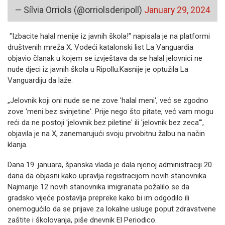
— Sílvia Orriols (@orriolsderipoll)
January 29, 2024
"Izbacite halal menije iz javnih škola!" napisala je na platformi
društvenih mreža X. Vodeći katalonski list La Vanguardia
objavio članak u kojem se izvještava da se halal jelovnici ne
nude djeci iz javnih škola u Ripollu.Kasnije je optužila La
Vanguardiju da laže.
„Jelovnik koji oni nude se ne zove 'halal meni', već se zgodno
zove 'meni bez svinjetine'. Prije nego što pitate, već vam mogu
reći da ne postoji 'jelovnik bez piletine' ili 'jelovnik bez zeca'",
objavila je na X, zanemarujući svoju prvobitnu žalbu na način
klanja.
Dana 19. januara, španska vlada je dala njenoj administraciji 20
dana da objasni kako upravlja registracijom novih stanovnika.
Najmanje 12 novih stanovnika imigranata požalilo se da
gradsko vijeće postavlja prepreke kako bi im odgodilo ili
onemogućilo da se prijave za lokalne usluge poput zdravstvene
zaštite i školovanja, piše dnevnik El Periodico.