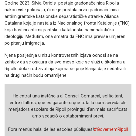
Godine 2023. Sílvia Orriols postaje gradonačelnica Ripolla
nakon više pokušaja, čime je postala prva gradonačelnica
antiimigrantske katalonske separatističke stranke Alianca
Catalana koja je nastala iz Nacionalnog fronta Katalonije (FNC),
koja baštini antiimigrantsku i katalonsku nacionalističku
ideologiju. Međutim, ona smatra da FNC ima previše umjeren
po pitanju imigracija.
Njena posljednja u nizu kontroverznih izjava odnosi se na
zahtjev da se osigura da svo meso koje se služi u školama u
Ripollu dolazi od životinja kojima se prije klanja daje sedativi ili
na drugi način budu omamljene.
He entrat una instància al Consell Comarcal, sol·licitant,
entre d'altres, que es garanteixi que tota la carn servida als
menjadors escolars de Ripoll provingui d'animals sacrificats
amb sedació o estaborniment previ.
Fora menús halal de les escoles públiques!
#GovernemRipoll