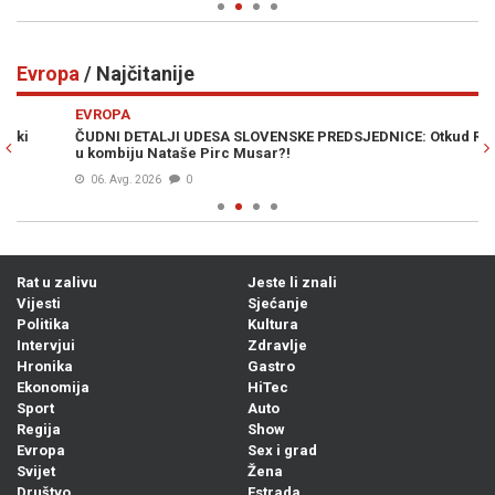
Evropa
/ Najčitanije
Previous
N
EVROPA
E
ČUDNI DETALJI UDESA SLOVENSKE PREDSJEDNICE: Otkud Ruskinja
ŠP
u kombiju Nataše Pirc Musar?!
ne
06. Avg. 2026
0
Rat u zalivu
Jeste li znali
Vijesti
Sjećanje
Politika
Kultura
Intervjui
Zdravlje
Hronika
Gastro
Ekonomija
HiTec
Sport
Auto
Regija
Show
Evropa
Sex i grad
Svijet
Žena
Društvo
Estrada