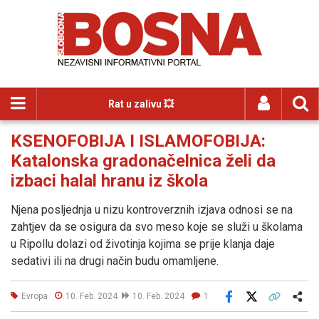
Rat u zalivu 💥
KSENOFOBIJA I ISLAMOFOBIJA:
Katalonska gradonačelnica želi da
izbaci halal hranu iz škola
Njena posljednja u nizu kontroverznih izjava odnosi se na
zahtjev da se osigura da svo meso koje se služi u školama
u Ripollu dolazi od životinja kojima se prije klanja daje
sedativi ili na drugi način budu omamljene.
Evropa
10. Feb. 2024
10. Feb. 2024
1
Facebook
X
Kopiraj link
Više