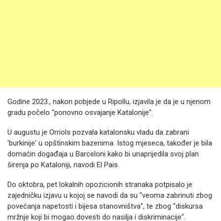
Godine 2023., nakon pobjede u Ripollu, izjavila je da je u njenom
gradu počelo "ponovno osvajanje Katalonije".
U augustu je Orriols pozvala katalonsku vladu da zabrani
'burkinije' u opštinskim bazenima. Istog mjeseca, također je bila
domaćin događaja u Barceloni kako bi unaprijedila svoj plan
širenja po Kataloniji, navodi El Pais.
Do oktobra, pet lokalnih opozicionih stranaka potpisalo je
zajedničku izjavu u kojoj se navodi da su "veoma zabrinuti zbog
povećanja napetosti i bijesa stanovništva", te zbog "diskursa
mržnje koji bi mogao dovesti do nasilja i diskriminacije".