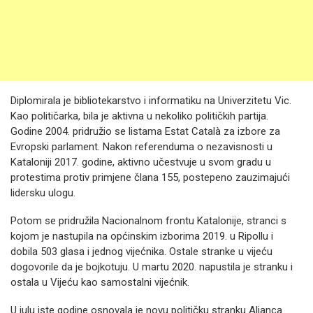
Diplomirala je bibliotekarstvo i informatiku na Univerzitetu Vic.
Kao političarka, bila je aktivna u nekoliko političkih partija.
Godine 2004. pridružio se listama Estat Català za izbore za
Evropski parlament. Nakon referenduma o nezavisnosti u
Kataloniji 2017. godine, aktivno učestvuje u svom gradu u
protestima protiv primjene člana 155, postepeno zauzimajući
lidersku ulogu.
Potom se pridružila Nacionalnom frontu Katalonije, stranci s
kojom je nastupila na općinskim izborima 2019. u Ripollu i
dobila 503 glasa i jednog vijećnika. Ostale stranke u vijeću
dogovorile da je bojkotuju. U martu 2020. napustila je stranku i
ostala u Vijeću kao samostalni vijećnik.
U julu iste godine osnovala je novu političku stranku Aliança