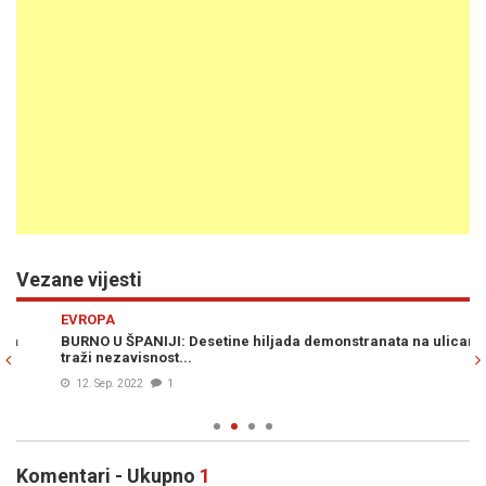
Vezane vijesti
Previous
N
EVROPA
VI
BURNO U ŠPANIJI: Desetine hiljada demonstranata na ulicama
SA
traži nezavisnost...
ci
12. Sep. 2022
1
Komentari - Ukupno
1