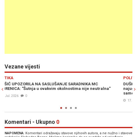
Vezane vijesti
Previous
N
POLITIKA
DUŠKA JURIŠIĆ BEZ DLAKE NA JEZIKU: "Žene su trenutno
lna"
najugroženije u našem društvu, a povratnici političarima slu
samo kao izborna baza!"
17. Jun. 2026
0
Komentari - Ukupno
0
NAPOMENA
: Komentari odražavaju stavove njihovih autora, a ne nužno i stavove