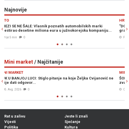
Najnovije
Previous
N
HRONIKA
ki
"DOBRO JE ZATRESLO; KAO EKSPLOZIJA...": Zemljotres uzne
niju...
građane u susjedstvu...
Prije 24 min
0
Mini market
/ Najčitanije
Previous
N
MINI MARKET
nović ne
ŠOK VIJEST KOJA JE UZDRMALA SRBIJU: Vučićev djed iz Bu
zvao se Ante
05. Avg. 2026
1
Rat u zalivu
Jeste li znali
Vijesti
Sjećanje
Politika
Kultura