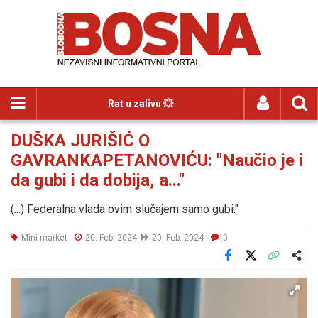
Rat u zalivu 💥
DUŠKA JURIŠIĆ O
GAVRANKAPETANOVIĆU: "Naučio je i
da gubi i da dobija, a..."
(...) Federalna vlada ovim slučajem samo gubi."
Mini market
20. Feb. 2024
20. Feb. 2024
0
Facebook
X
Kopiraj link
Više