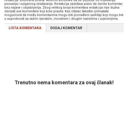
redakcije Slobodna Bosna. Molimo korisnike da se suzdrže od vrijeđanja,
psovanja i vulgarnog izražavanja. Redakcija zadržava pravo da obriše komentar
bez najave i objašnjenja. Zbog velikog broja komentara redakcija nije dužna
obrisati sve komentare koji krše pravila. Kao čitalac također prihvatate
mogućnost da među komentarima mogu biti pronađeni sadržaji koji mogu biti
u suprotnosti sa vašim vjerskim, moralnim i drugim načelima i uvjerenjima.
LISTA KOMENTARA
DODAJ KOMENTAR
Trenutno nema komentara za ovaj članak!