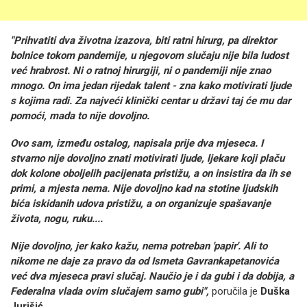
"Prihvatiti dva životna izazova, biti ratni hirurg, pa direktor
bolnice tokom pandemije, u njegovom slučaju nije bila ludost
već hrabrost. Ni o ratnoj hirurgiji, ni o pandemiji nije znao
mnogo. On ima jedan rijedak talent - zna kako motivirati ljude
s kojima radi. Za najveći klinički centar u državi taj će mu dar
pomoći, mada to nije dovoljno.
Ovo sam, između ostalog, napisala prije dva mjeseca. I
stvarno nije dovoljno znati motivirati ljude, ljekare koji plaču
dok kolone oboljelih pacijenata pristižu, a on insistira da ih se
primi, a mjesta nema. Nije dovoljno kad na stotine ljudskih
bića iskidanih udova pristižu, a on organizuje spašavanje
života, nogu, ruku....
Nije dovoljno, jer kako kažu, nema potreban 'papir'. Ali to
nikome ne daje za pravo da od Ismeta Gavrankapetanovića
već dva mjeseca pravi slučaj. Naučio je i da gubi i da dobija, a
Federalna vlada ovim slučajem samo gubi",
poručila je
Duška
Jurišić.