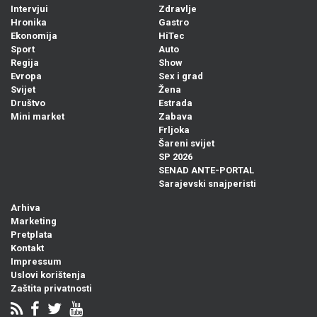
Intervjui
Zdravlje
Hronika
Gastro
Ekonomija
HiTec
Sport
Auto
Regija
Show
Evropa
Sex i grad
Svijet
Žena
Društvo
Estrada
Mini market
Zabava
Frljoka
Šareni svijet
SP 2026
SENAD ANTE-PORTAL
Sarajevski snajperisti
Arhiva
Marketing
Pretplata
Kontakt
Impressum
Uslovi korištenja
Zaštita privatnosti