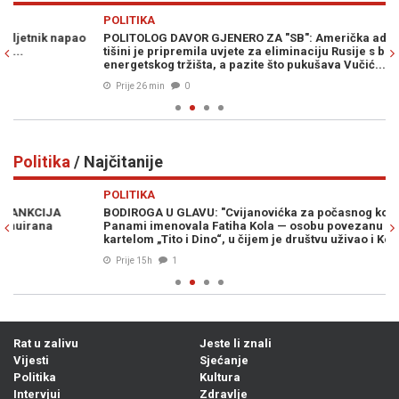
Previous
N
POLITIKA
SV
POLITOLOG DAVOR GJENERO ZA "SB": Američka administracija u
BR
tišini je pripremila uvjete za eliminaciju Rusije s balkanskog
na
energetskog tržišta, a pazite što pukušava Vučić...
Prije 26 min
0
Politika
/ Najčitanije
Previous
N
POLITIKA
PO
BODIROGA U GLAVU: "Cvijanovićka za počasnog konzula BiH u
DR
Panami imenovala Fatiha Kola — osobu povezanu s narko-
Do
kartelom „Tito i Dino“, u čijem je društvu uživao i Košarac"
Prije 15h
1
Rat u zalivu
Jeste li znali
Vijesti
Sjećanje
Politika
Kultura
Intervjui
Zdravlje