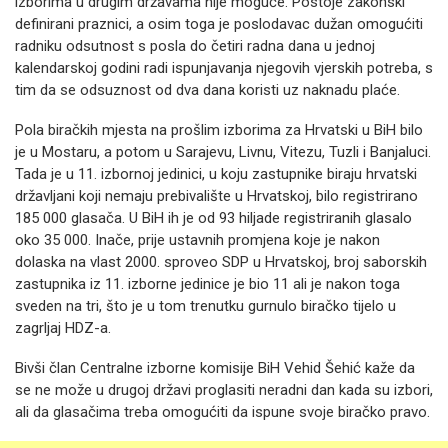
izborima u drugim državama nije moguće. Postoje zakonski
definirani praznici, a osim toga je poslodavac dužan omogućiti
radniku odsutnost s posla do četiri radna dana u jednoj
kalendarskoj godini radi ispunjavanja njegovih vjerskih potreba, s
tim da se odsuznost od dva dana koristi uz naknadu plaće.
Pola biračkih mjesta na prošlim izborima za Hrvatski u BiH bilo
je u Mostaru, a potom u Sarajevu, Livnu, Vitezu, Tuzli i Banjaluci.
Tada je u 11. izbornoj jedinici, u koju zastupnike biraju hrvatski
državljani koji nemaju prebivalište u Hrvatskoj, bilo registrirano
185 000 glasača. U BiH ih je od 93 hiljade registriranih glasalo
oko 35 000. Inače, prije ustavnih promjena koje je nakon
dolaska na vlast 2000. sproveo SDP u Hrvatskoj, broj saborskih
zastupnika iz 11. izborne jedinice je bio 11 ali je nakon toga
sveden na tri, što je u tom trenutku gurnulo biračko tijelo u
zagrljaj HDZ-a.
Bivši član Centralne izborne komisije BiH Vehid Šehić kaže da
se ne može u drugoj državi proglasiti neradni dan kada su izbori,
ali da glasačima treba omogućiti da ispune svoje biračko pravo.