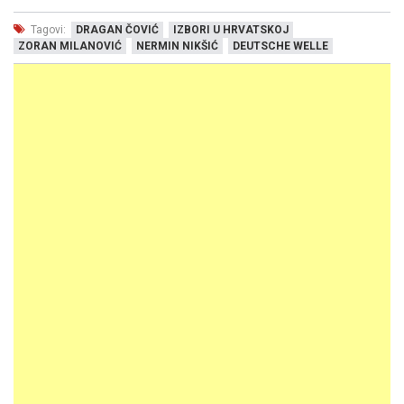
Tagovi:
DRAGAN ČOVIĆ
IZBORI U HRVATSKOJ
ZORAN MILANOVIĆ
NERMIN NIKŠIĆ
DEUTSCHE WELLE