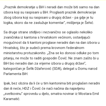
„Praznik demokratije u BiH i neradi dan može biti samo na dan
izbora koji su raspisani u BiH. Proglasiti praznik demokracije
zbog izbora koji su raspisani u drugoj državi - pa gdje je tu
logika, skoro da ne zaslužuje komentar", mišljenja je Šehić.
Sa druge strane stidljivo i nezvanično se oglasilo nekoliko
zvaničnika iz kantona s hrvatskom većinom, ostavljajući
mogućnost da ti kantoni proglase neradni dan na dan izbora u
Hrvatskoj, što je sudeći prema krovnom federalnom
ministarstvu protuzakonito. „Zna se ko donosi odluke po tom
pitanju, ne može to raditi gospodin Čović. Ne znam zašto bi u
BiH bio neradni dan za vrijeme izbora u drugoj državi“,
kategoričan je Šefik Džaferović (SDA), delegat u Domu narod
Parlamenta BiH.
Ipak, bez obzira da li će u tim kantonima biti proglašen neradni
dan ili neće, HDZ i Čović će naći načina da najavljenu
„svetkovinu“ sprovedu u djelo, smatra novinar iz Mostara Emil
Karamatić.