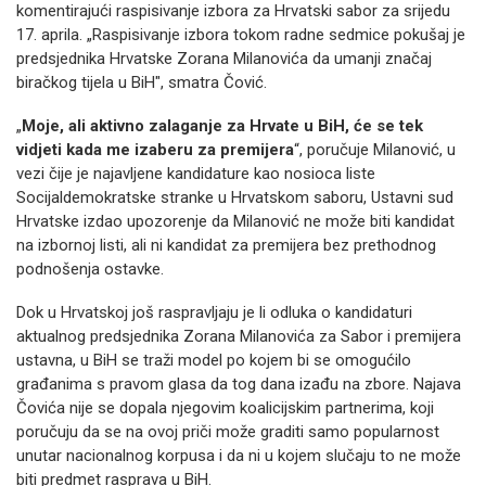
komentirajući raspisivanje izbora za Hrvatski sabor za srijedu
17. aprila. „Raspisivanje izbora tokom radne sedmice pokušaj je
predsjednika Hrvatske Zorana Milanovića da umanji značaj
biračkog tijela u BiH", smatra Čović.
„
Moje, ali aktivno zalaganje za Hrvate u BiH, će se tek
vidjeti kada me izaberu za premijera
“, poručuje Milanović, u
vezi čije je najavljene kandidature kao nosioca liste
Socijaldemokratske stranke u Hrvatskom saboru, Ustavni sud
Hrvatske izdao upozorenje da Milanović ne može biti kandidat
na izbornoj listi, ali ni kandidat za premijera bez prethodnog
podnošenja ostavke.
Dok u Hrvatskoj još raspravljaju je li odluka o kandidaturi
aktualnog predsjednika Zorana Milanovića za Sabor i premijera
ustavna, u BiH se traži model po kojem bi se omogućilo
građanima s pravom glasa da tog dana izađu na zbore. Najava
Čovića nije se dopala njegovim koalicijskim partnerima, koji
poručuju da se na ovoj priči može graditi samo popularnost
unutar nacionalnog korpusa i da ni u kojem slučaju to ne može
biti predmet rasprava u BiH.