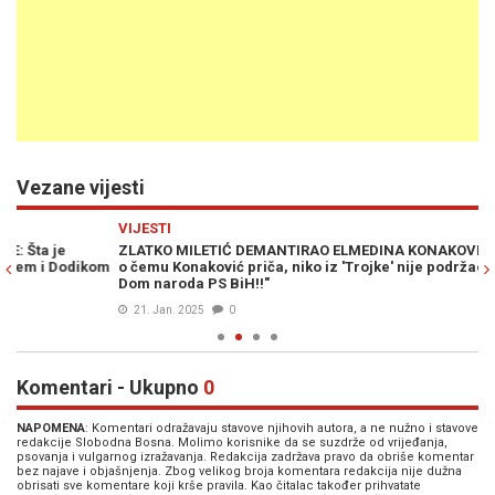
Vezane vijesti
Previous
N
VIJESTI
PO
ZLATKO MILETIĆ DEMANTIRAO ELMEDINA KONAKOVIĆA: "Ne znam
HA
om
o čemu Konaković priča, niko iz 'Trojke' nije podržao moj izbor u
Ma
Dom naroda PS BiH!!"
dn
21. Jan. 2025
0
Komentari - Ukupno
0
NAPOMENA
: Komentari odražavaju stavove njihovih autora, a ne nužno i stavove
redakcije Slobodna Bosna. Molimo korisnike da se suzdrže od vrijeđanja,
psovanja i vulgarnog izražavanja. Redakcija zadržava pravo da obriše komentar
bez najave i objašnjenja. Zbog velikog broja komentara redakcija nije dužna
obrisati sve komentare koji krše pravila. Kao čitalac također prihvatate