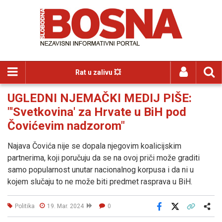
Rat u zalivu 💥
UGLEDNI NJEMAČKI MEDIJ PIŠE:
"'Svetkovina' za Hrvate u BiH pod
Čovićevim nadzorom"
Najava Čovića nije se dopala njegovim koalicijskim
partnerima, koji poručuju da se na ovoj priči može graditi
samo popularnost unutar nacionalnog korpusa i da ni u
kojem slučaju to ne može biti predmet rasprava u BiH.
Politika
19. Mar. 2024
0
Facebook
X
Kopiraj link
Više