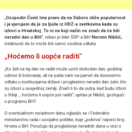
„
Gospodin Čović ima pravo da na Saboru stiče popularnost
i ja vjerujem da je za ljude iz HDZ-a svetkovina kada su
izbori u Hrvatskoj. To ni na koji način ne znači da će biti
neradni dan u BiH
“, rekao je lider SDP-a BiH
Nermin Nikšić,
istaknuvši da to može biti samo osobna odluka.
„Hoćemo li uopće raditi"
„Ko želi na taj dan ne raditi može uzeti slobodan dan, godišnji
odmor ili bolovanje, ali ne pada nam na pamet da donesemo
odluku u institucijama države i proglasimo neradni dan zato što
su izbori u susjednoj zemlji. Znači li to da sutra, kad budu izbori
u Srbiji..., hoćemo li uopće još raditi“, upitao je Nikšić, gostujući
u programu BHT.
O eventualnom neradnom danu oglasilo se i Federalno
ministarstvo rada i socijalne politike, koje „pokriva“ najveći broj
Hrvata u BiH. Poručuju da proglašenje neradnih dana u vezi s