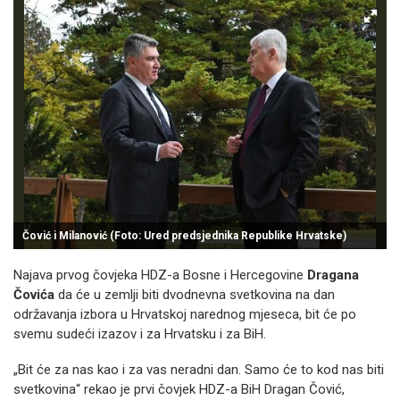
Čović i Milanović (Foto: Ured predsjednika Republike Hrvatske)
Najava prvog čovjeka HDZ-a Bosne i Hercegovine
Dragana
Čovića
da će u zemlji biti dvodnevna svetkovina na dan
održavanja izbora u Hrvatskoj narednog mjeseca, bit će po
svemu sudeći izazov i za Hrvatsku i za BiH.
„Bit će za nas kao i za vas neradni dan. Samo će to kod nas biti
svetkovina“ rekao je prvi čovjek HDZ-a BiH Dragan Čović,