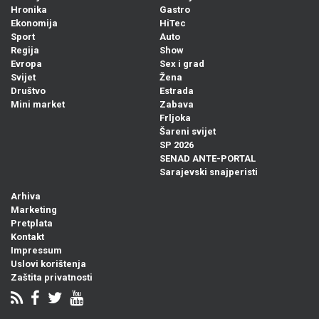
Hronika
Gastro
Ekonomija
HiTec
Sport
Auto
Regija
Show
Evropa
Sex i grad
Svijet
Žena
Društvo
Estrada
Mini market
Zabava
Frljoka
Šareni svijet
SP 2026
SENAD ANTE-PORTAL
Sarajevski snajperisti
Arhiva
Marketing
Pretplata
Kontakt
Impressum
Uslovi korištenja
Zaštita privatnosti