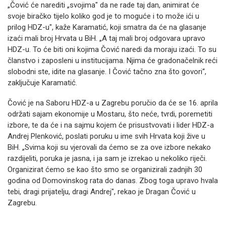
„Čović će narediti „svojima" da ne rade taj dan, animirat će
svoje biračko tijelo koliko god je to moguće i to može ići u
prilog HDZ-u", kaže Karamatić, koji smatra da će na glasanje
izaći mali broj Hrvata u BiH. „A taj mali broj odgovara upravo
HDZ-u. To će biti oni kojima Čović naredi da moraju izaći. To su
članstvo i zaposleni u institucijama. Njima će gradonačelnik reći
slobodni ste, idite na glasanje. I Čović tačno zna što govori“,
zaključuje Karamatić.
Čović je na Saboru HDZ-a u Zagrebu poručio da će se 16. aprila
održati sajam ekonomije u Mostaru, što neće, tvrdi, poremetiti
izbore, te da će i na sajmu kojem će prisustvovati i lider HDZ-a
Andrej Plenković, poslati poruku u ime svih Hrvata koji žive u
BiH. „Svima koji su vjerovali da ćemo se za ove izbore nekako
razdijeliti, poruka je jasna, i ja sam je izrekao u nekoliko riječi.
Organizirat ćemo se kao što smo se organizirali zadnjih 30
godina od Domovinskog rata do danas. Zbog toga upravo hvala
tebi, dragi prijatelju, dragi Andrej", rekao je Dragan Čović u
Zagrebu.