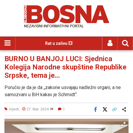
Rat u zalivu 💥
BURNO U BANJOJ LUCI: Sjednica
Kolegija Narodne skupštine Republike
Srpske, tema je...
Poručio je da je da „zakone usvajaju nadležni organi, a ne
samozvani u BiH kakav je Schmidt“.
Vijesti
27. Mar. 2024
1
Facebook
X
Kopiraj link
Više