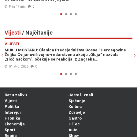
Prije 30 min
0
Vijesti
/ Najčitanije
Previous
N
VIJESTI
ištva Bosne i Hercegovine
VRIJEME SE MIJENJA: Vrhunac toplinskog
 akciju „Oluja“ nazvala
stiže osvježenje, već od..
iz Zagreba...
05. Avg. 2026
0
Rat u zalivu
Jeste li znali
Vijesti
Sjećanje
Politika
Kultura
Intervjui
Zdravlje
Hronika
Gastro
Ekonomija
HiTec
Sport
Auto
Regija
Show