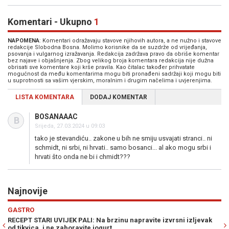
Komentari - Ukupno
1
NAPOMENA
: Komentari odražavaju stavove njihovih autora, a ne nužno i stavove
redakcije Slobodna Bosna. Molimo korisnike da se suzdrže od vrijeđanja,
psovanja i vulgarnog izražavanja. Redakcija zadržava pravo da obriše komentar
bez najave i objašnjenja. Zbog velikog broja komentara redakcija nije dužna
obrisati sve komentare koji krše pravila. Kao čitalac također prihvatate
mogućnost da među komentarima mogu biti pronađeni sadržaji koji mogu biti
u suprotnosti sa vašim vjerskim, moralnim i drugim načelima i uvjerenjima.
LISTA KOMENTARA
DODAJ KOMENTAR
BOSANAAAC
B
Srijeda, 27.03.2024 u 09:03
tako je stevandiću.. zakone u bih ne smiju usvajati stranci.. ni
schmidt, ni srbi, ni hrvati.. samo bosanci... al ako mogu srbi i
hrvati što onda ne bi i chmidt???
Najnovije
Previous
N
ZDRAVLJE
u napravite izvrsni izljevak
MNOGI ĆE SE IZNENADITI: U slučaju preh
možemo ublažiti na ovaj način...