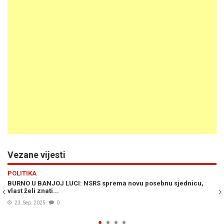
Vezane vijesti
Previous
N
VIJESTI
a novu posebnu sjednicu,
BURNO U BANJOJ LUCI: Nenad Stevandić
Kolegija NSRS, slijedi odluka...
07. Avg. 2025
1