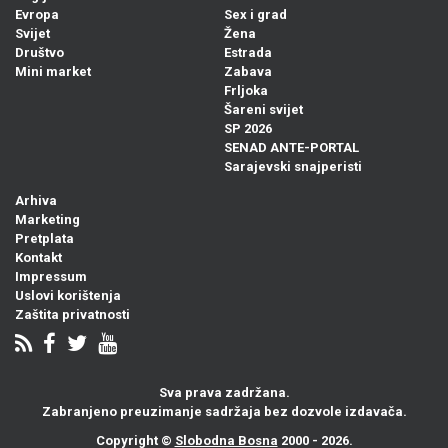
Evropa
Sex i grad
Svijet
Žena
Društvo
Estrada
Mini market
Zabava
Frljoka
Šareni svijet
SP 2026
SENAD ANTE-PORTAL
Sarajevski snajperisti
Arhiva
Marketing
Pretplata
Kontakt
Impressum
Uslovi korištenja
Zaštita privatnosti
Sva prava zadržana.
Zabranjeno preuzimanje sadržaja bez dozvole izdavača.
Copyright ©
Slobodna Bosna
2000 - 2026.