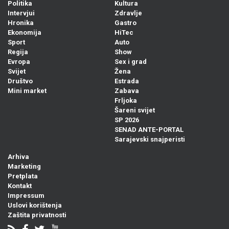
Politika
Kultura
Intervjui
Zdravlje
Hronika
Gastro
Ekonomija
HiTec
Sport
Auto
Regija
Show
Evropa
Sex i grad
Svijet
Žena
Društvo
Estrada
Mini market
Zabava
Frljoka
Šareni svijet
SP 2026
SENAD ANTE-PORTAL
Sarajevski snajperisti
Arhiva
Marketing
Pretplata
Kontakt
Impressum
Uslovi korištenja
Zaštita privatnosti