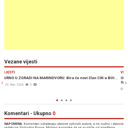
Vezane vijesti
Previous
N
VIJESTI
BiH...
OGLASIO SE CIK BiH: Evo šta kažu o izboru gradonačelnika
Sarajeva
16. Mar. 2026
0
Komentari - Ukupno
0
NAPOMENA
: Komentari odražavaju stavove njihovih autora, a ne nužno i stavove
redakcije Slobodna Bosna. Molimo korisnike da se suzdrže od vrijeđanja,