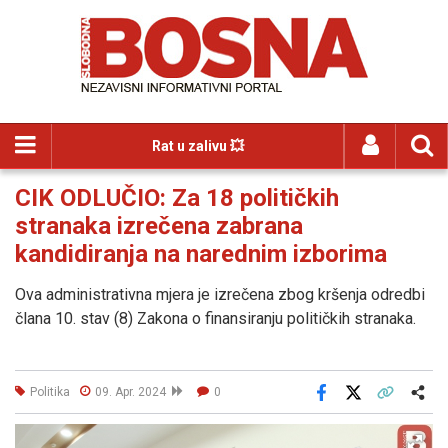
Rat u zalivu 💥
CIK ODLUČIO: Za 18 političkih
stranaka izrečena zabrana
kandidiranja na narednim izborima
Ova administrativna mjera je izrečena zbog kršenja odredbi
člana 10. stav (8) Zakona o finansiranju političkih stranaka.
Politika
09. Apr. 2024
0
Facebook
X
Kopiraj link
Više