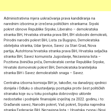
Administrativna mjera uskraćivanja prava kandidiranja na
narednim izborima je izrečena političkim strankama: Srpski
pokret obnove Republike Srpske, Liberalno – demokratska
stranka BiH, Hrvatska stranka prava BiH, BH slobodni demokrati,
Prirodni narodni pokret BiH, Lista za Bugojno, Demokratska
obiteljska stranka, Udar ljevice, Savez za Stari Grad, Nova
partija, Autohtona hrvatska stranka prava BiH, Hrvatska seljačka
stranka BiH, Savez komunista Jugoslavije, Nezavisna lista –
Pozitivna živinička priča, Demokratski centar Republike Srpske,
Hrvatski domovinski pokret BiH, Demokratska braniteljska
stranka BiH i Savez demokratskih snaga – Savez.
Centralna izborna komisija BiH je, također, na današnjoj sjednici
donijela i Odluku o obustavljanju postupka protiv šest političkih
stranaka koje su u toku postupka dobrovoljno uklonile
nedostatke i podnijele finansijski izvještaj za 2022. godinu, i to:
Građanski savez, Narodni pokret, Vaš pokret, Srpska napredna
stranka Federacije BiH, Nezavisna lista – Hrvatska zvona i Novi