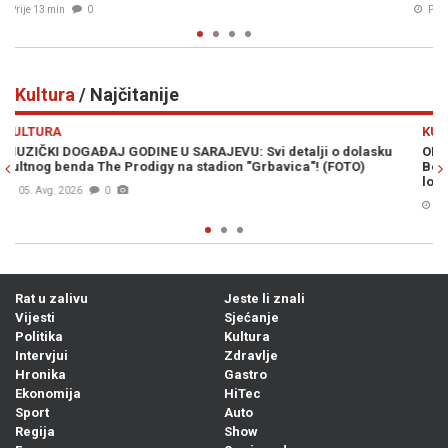
Prije 33 min
0
Kultura
/ Najčitanije
Previous
N
KULTURA
olasku
OPĆINA NOVI GRAD SARAJEVO I SFF UČVRSTILI PARTNERSTV
O)
Bogat filmski program za sve generacije na tri festivalske
lokacije (FOTO)
06. Avg. 2026
0
Rat u zalivu
Jeste li znali
Vijesti
Sjećanje
Politika
Kultura
Intervjui
Zdravlje
Hronika
Gastro
Ekonomija
HiTec
Sport
Auto
Regija
Show