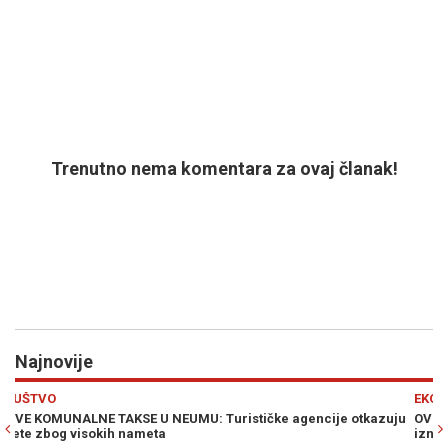
Trenutno nema komentara za ovaj članak!
Najnovije
Previous
N
EKONOMIJA
otkazuju
OVO JE 21 BH. GRAD KOJI PRVI DOBIJA LIDL: Jedno veliko mj
iznenađujuće izostavljeno