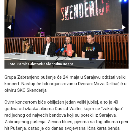
Foto: Samir Saletović/ Slobodna Bosna
Grupa Zabranjeno pušenje će 24. maja u Sarajevu održati veliki
koncert. Nastup će biti organizovan u Dvorani Mirza Delibašić u
okviru SKC Skenderija.
Ovim koncertom biće obilježen jedan veliki jubilej, a to je 40
godina od izlaska albuma Das ist Walter, kojim se "zakotrljao"
rad jednog od najvećih bendova koji su potekli iz Sarajeva,
Zabranjenog pušenja. Zenica blues, pjesma sa tog albuma i prvi
hit Pušenja, ostao je do danas svojevrsna lična karta benda.