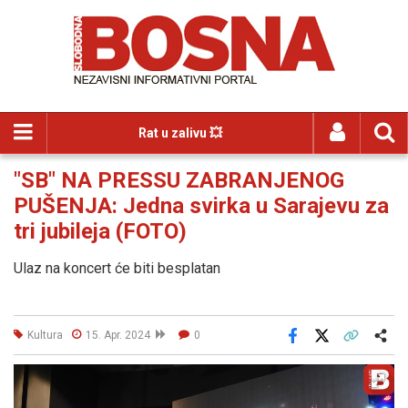
Rat u zalivu 💥
"SB" NA PRESSU ZABRANJENOG
PUŠENJA: Jedna svirka u Sarajevu za
tri jubileja (FOTO)
Ulaz na koncert će biti besplatan
Kultura
15. Apr. 2024
0
Facebook
X
Kopiraj link
Više