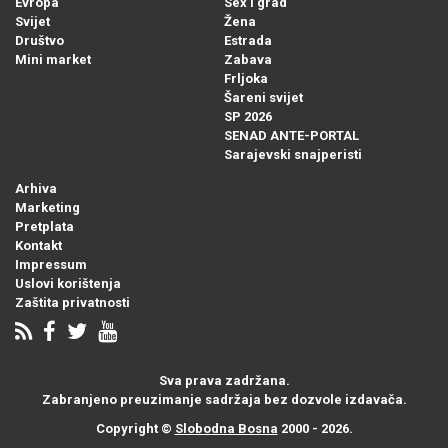
Evropa
Sex i grad
Svijet
Žena
Društvo
Estrada
Mini market
Zabava
Frljoka
Šareni svijet
SP 2026
SENAD ANTE-PORTAL
Sarajevski snajperisti
Arhiva
Marketing
Pretplata
Kontakt
Impressum
Uslovi korištenja
Zaštita privatnosti
Sva prava zadržana.
Zabranjeno preuzimanje sadržaja bez dozvole izdavača.
Copyright ©
Slobodna Bosna
2000 - 2026.