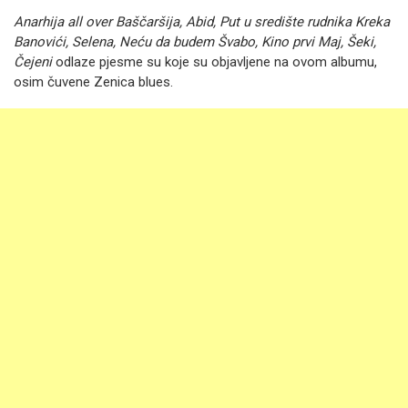
Anarhija all over Baščaršija, Abid, Put u središte rudnika Kreka
Banovići, Selena, Neću da budem Švabo, Kino prvi Maj, Šeki,
Čejeni
odlaze pjesme su koje su objavljene na ovom albumu,
osim čuvene Zenica blues.