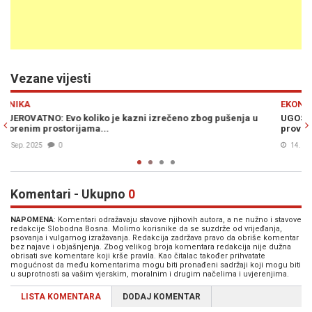
Vezane vijesti
Previous
N
EKONOMIJA
ja u
UGOSTITELJI NEZADOVOLJNI: Za mišljenje nisu pitani, za
provođenje nisu spremni
14. Dec. 2024
0
Komentari - Ukupno
0
NAPOMENA
: Komentari odražavaju stavove njihovih autora, a ne nužno i stavove
redakcije Slobodna Bosna. Molimo korisnike da se suzdrže od vrijeđanja,
psovanja i vulgarnog izražavanja. Redakcija zadržava pravo da obriše komentar
bez najave i objašnjenja. Zbog velikog broja komentara redakcija nije dužna
obrisati sve komentare koji krše pravila. Kao čitalac također prihvatate
mogućnost da među komentarima mogu biti pronađeni sadržaji koji mogu biti
u suprotnosti sa vašim vjerskim, moralnim i drugim načelima i uvjerenjima.
LISTA KOMENTARA
DODAJ KOMENTAR