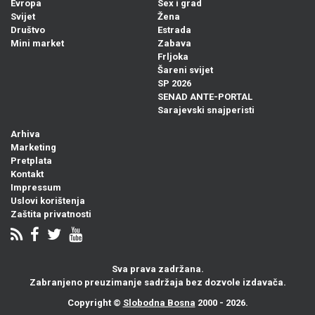
Evropa
Sex i grad
Svijet
Žena
Društvo
Estrada
Mini market
Zabava
Frljoka
Šareni svijet
SP 2026
SENAD ANTE-PORTAL
Sarajevski snajperisti
Arhiva
Marketing
Pretplata
Kontakt
Impressum
Uslovi korištenja
Zaštita privatnosti
Sva prava zadržana.
Zabranjeno preuzimanje sadržaja bez dozvole izdavača.
Copyright ©
Slobodna Bosna
2000 - 2026.