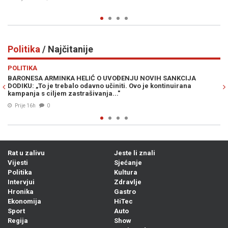
Politika
/ Najčitanije
Previous
N
POLITIKA
ANKCIJA
DRAMA U WASHINGTONU: Kongresmeni traže vraćanje 
nuirana
Dodika na "crnu listu", ali ni to nije sve...
07. Avg. 2026
1
Rat u zalivu
Jeste li znali
Vijesti
Sjećanje
Politika
Kultura
Intervjui
Zdravlje
Hronika
Gastro
Ekonomija
HiTec
Sport
Auto
Regija
Show