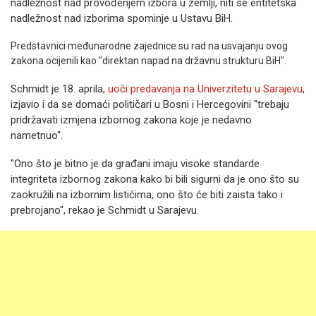
nadležnost nad provođenjem izbora u zemlji, niti se entitetska
nadležnost nad izborima spominje u Ustavu BiH.
Predstavnici međunarodne zajednice su rad na usvajanju ovog
zakona ocijenili kao "direktan napad na državnu strukturu BiH".
Schmidt je 18. aprila,
uoči predavanja na Univerzitetu u Sarajevu
,
izjavio i da se domaći političari u Bosni i Hercegovini "trebaju
pridržavati izmjena izbornog zakona koje je nedavno
nametnuo".
"Ono što je bitno je da građani imaju visoke standarde
integriteta izbornog zakona kako bi bili sigurni da je ono što su
zaokružili na izbornim listićima, ono što će biti zaista tako i
prebrojano", rekao je Schmidt u Sarajevu.