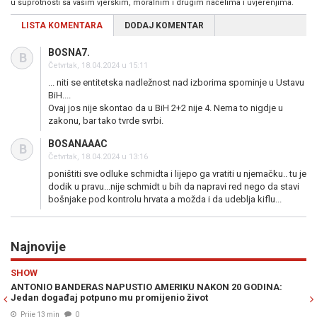
u suprotnosti sa vašim vjerskim, moralnim i drugim načelima i uvjerenjima.
LISTA KOMENTARA
DODAJ KOMENTAR
BOSNA7.
B
Četvrtak, 18.04.2024 u 15:11
... niti se entitetska nadležnost nad izborima spominje u Ustavu
BiH....
Ovaj jos nije skontao da u BiH 2+2 nije 4. Nema to nigdje u
zakonu, bar tako tvrde svrbi.
BOSANAAAC
B
Četvrtak, 18.04.2024 u 13:16
poništiti sve odluke schmidta i lijepo ga vratiti u njemačku.. tu je
dodik u pravu...nije schmidt u bih da napravi red nego da stavi
bošnjake pod kontrolu hrvata a možda i da udeblja kiflu...
Najnovije
Previous
N
RAT U ZALIVU
0 GODINA:
NOVE IRANSKE RAKETE MIJENJAJU RAT: Larry Johnson t
iza velikog preokreta stoje Kina i Rusija
Prije 26 min
0