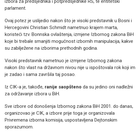
izbora za predsjednika i potpredsjednike RS, te entitetski
parlament.
Ovaj potez je uslijedio nakon što je visoki predstavnik u Bosni i
Hercegovini Christian Schmidt nametnuo krajem marta,
koristeći tzv. Bonnska ovlaštenja, izmjene Izbornog zakona BiH
koje bi trebale smanjiti mogućnost izbornih manipulacija, kakve
su zabilježene na izborima prethodnih godina.
Visoki predstavnik nametnuo je izmjene Izbornog zakona
nakon što vlast na državnom nivou nije u ispoštovala rok koji im
je zadao i sama završila taj posao.
Iz CIK-a je, takođe,
ranije saopšteno
da su jedino oni nadležni
za održavanje izbora u BiH.
Sve izbore od donošenja Izbornog zakona BiH 2001. do danas,
organizovao je CIK, a izbore prije toga je organizovala
Privremena izborna komisija, uspostavljena Dejtonskim
sporazumom.