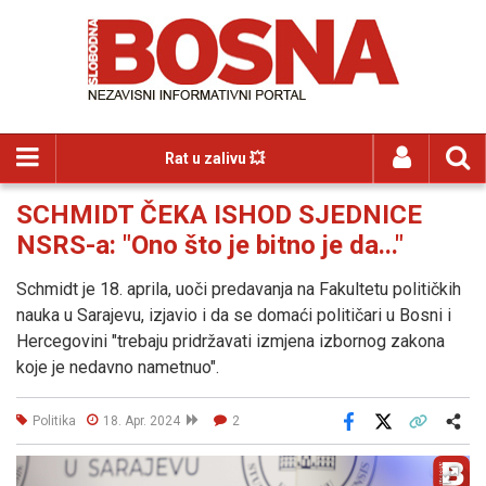
Rat u zalivu 💥
SCHMIDT ČEKA ISHOD SJEDNICE
NSRS-a: "Ono što je bitno je da..."
Schmidt je 18. aprila, uoči predavanja na Fakultetu političkih
nauka u Sarajevu, izjavio i da se domaći političari u Bosni i
Hercegovini "trebaju pridržavati izmjena izbornog zakona
koje je nedavno nametnuo".
Politika
18. Apr. 2024
2
Facebook
X
Kopiraj link
Više