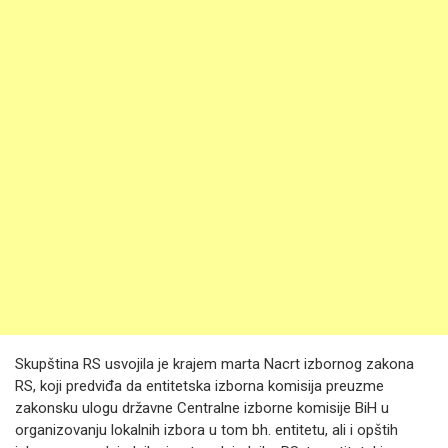
Skupština RS usvojila je krajem marta Nacrt izbornog zakona
RS, koji predviđa da entitetska izborna komisija preuzme
zakonsku ulogu državne Centralne izborne komisije BiH u
organizovanju lokalnih izbora u tom bh. entitetu, ali i opštih