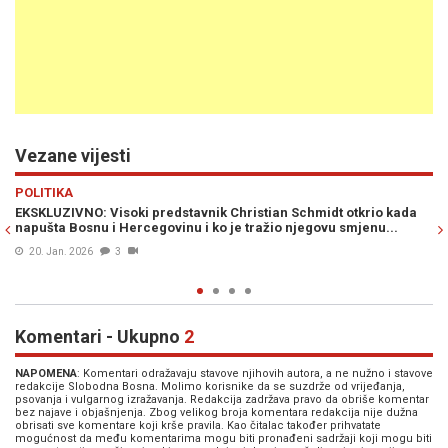
Vezane vijesti
Previous
N
POLITIKA
t otkrio kada
ZAŠTO ŠUTI VISOKI PREDSTAVNIK SCHMIDT: Milanko Kaj
 smjenu...
odgovoran što Milorad Dodik još uvijek nije u zatvoru...
01. Jan. 2026
2
Komentari - Ukupno
2
NAPOMENA
: Komentari odražavaju stavove njihovih autora, a ne nužno i stavove
redakcije Slobodna Bosna. Molimo korisnike da se suzdrže od vrijeđanja,
psovanja i vulgarnog izražavanja. Redakcija zadržava pravo da obriše komentar
bez najave i objašnjenja. Zbog velikog broja komentara redakcija nije dužna
obrisati sve komentare koji krše pravila. Kao čitalac također prihvatate
mogućnost da među komentarima mogu biti pronađeni sadržaji koji mogu biti