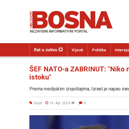
Rat u zalivu 💥
Vijesti
Politika
Intervju
ŠEF NATO-a ZABRINUT: "Niko ne
istoku"
Prema medijskim izvještajima, Izrael je napao iran
Svijet
19. Apr. 2024
0