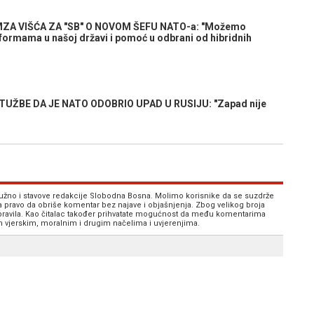
ZA VIŠĆA ZA "SB" O NOVOM ŠEFU NATO-a: "Možemo
reformama u našoj državi i pomoć u odbrani od hibridnih
ŽBE DA JE NATO ODOBRIO UPAD U RUSIJU: "Zapad nije
 nužno i stavove redakcije Slobodna Bosna. Molimo korisnike da se suzdrže
va pravo da obriše komentar bez najave i objašnjenja. Zbog velikog broja
 pravila. Kao čitalac također prihvatate mogućnost da među komentarima
im vjerskim, moralnim i drugim načelima i uvjerenjima.