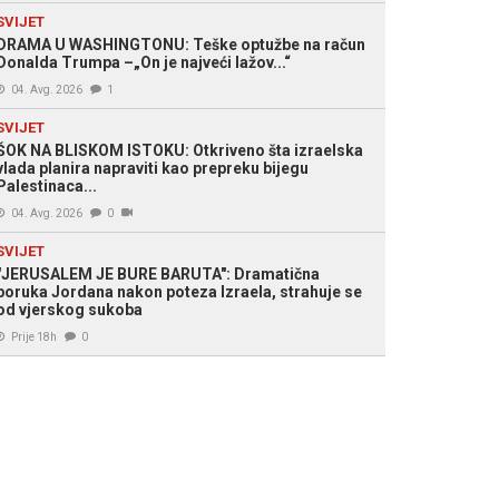
SVIJET
DRAMA U WASHINGTONU: Teške optužbe na račun
Donalda Trumpa –„On je najveći lažov...“
04. Avg. 2026
1
SVIJET
ŠOK NA BLISKOM ISTOKU: Otkriveno šta izraelska
vlada planira napraviti kao prepreku bijegu
Palestinaca...
04. Avg. 2026
0
SVIJET
"JERUSALEM JE BURE BARUTA": Dramatična
poruka Jordana nakon poteza Izraela, strahuje se
od vjerskog sukoba
Prije 18h
0