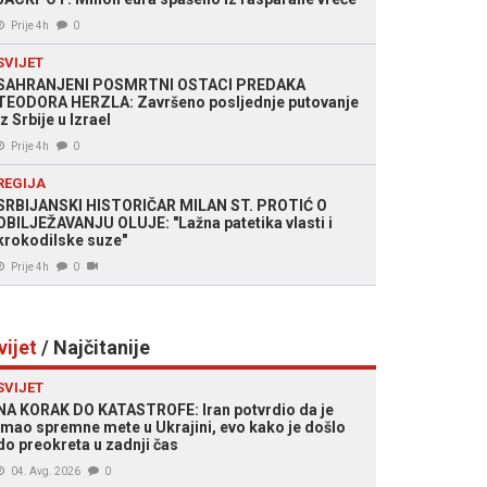
Prije 4h
0
SVIJET
SAHRANJENI POSMRTNI OSTACI PREDAKA
TEODORA HERZLA: Završeno posljednje putovanje
iz Srbije u Izrael
Prije 4h
0
REGIJA
SRBIJANSKI HISTORIČAR MILAN ST. PROTIĆ O
OBILJEŽAVANJU OLUJE: "Lažna patetika vlasti i
krokodilske suze"
Prije 4h
0
vijet
/ Najčitanije
SVIJET
NA KORAK DO KATASTROFE: Iran potvrdio da je
imao spremne mete u Ukrajini, evo kako je došlo
do preokreta u zadnji čas
04. Avg. 2026
0