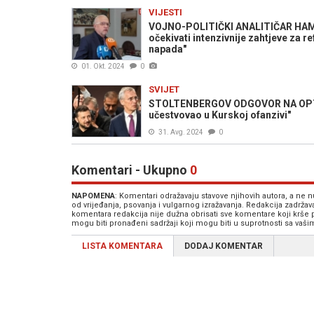
VIJESTI
VOJNO-POLITIČKI ANALITIČAR HAM
očekivati intenzivnije zahtjeve za 
napada"
01. Okt. 2024
0
SVIJET
STOLTENBERGOV ODGOVOR NA OPTU
učestvovao u Kurskoj ofanzivi"
31. Avg. 2024
0
Komentari - Ukupno
0
NAPOMENA
: Komentari odražavaju stavove njihovih autora, a ne
od vrijeđanja, psovanja i vulgarnog izražavanja. Redakcija zadrža
komentara redakcija nije dužna obrisati sve komentare koji krše
mogu biti pronađeni sadržaji koji mogu biti u suprotnosti sa vaš
LISTA KOMENTARA
DODAJ KOMENTAR