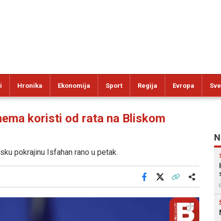
i
Hronika
Ekonomija
Sport
Regija
Evropa
Sve
ma koristi od rata na Bliskom
N
sku pokrajinu Isfahan rano u petak.
Facebook
X
Kopiraj link
Više