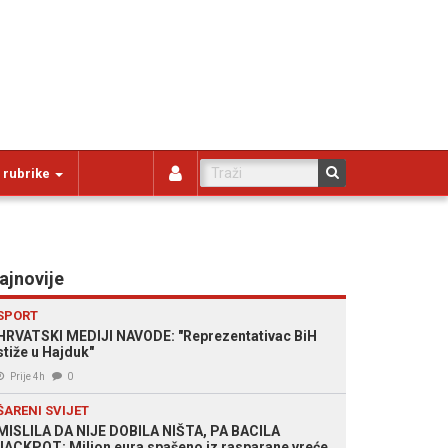
 rubrike
ajnovije
SPORT
HRVATSKI MEDIJI NAVODE: "Reprezentativac BiH
stiže u Hajduk"
Prije 4h
0
ŠARENI SVIJET
MISLILA DA NIJE DOBILA NIŠTA, PA BACILA
JACKPOT: Milion eura spašeno iz rasparane vreće