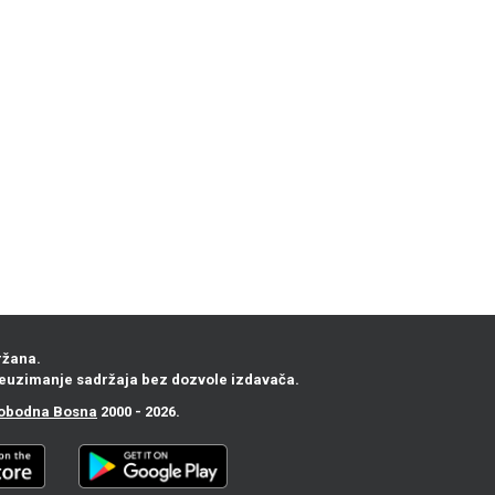
ržana.
euzimanje sadržaja bez dozvole izdavača.
obodna Bosna
2000 - 2026.