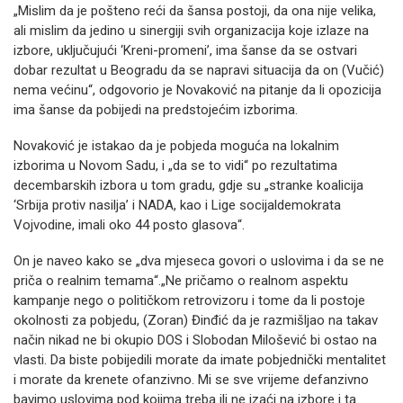
„Mislim da je pošteno reći da šansa postoji, da ona nije velika,
ali mislim da jedino u sinergiji svih organizacija koje izlaze na
izbore, uključujući ‘Kreni-promeni’, ima šanse da se ostvari
dobar rezultat u Beogradu da se napravi situacija da on (Vučić)
nema većinu“, odgovorio je Novaković na pitanje da li opozicija
ima šanse da pobijedi na predstojećim izborima.
Novaković je istakao da je pobjeda moguća na lokalnim
izborima u Novom Sadu, i „da se to vidi“ po rezultatima
decembarskih izbora u tom gradu, gdje su „stranke koalicija
‘Srbija protiv nasilja’ i NADA, kao i Lige socijaldemokrata
Vojvodine, imali oko 44 posto glasova“.
On je naveo kako se „dva mjeseca govori o uslovima i da se ne
priča o realnim temama“.„Ne pričamo o realnom aspektu
kampanje nego o političkom retrovizoru i tome da li postoje
okolnosti za pobjedu, (Zoran) Đinđić da je razmišljao na takav
način nikad ne bi okupio DOS i Slobodan Milošević bi ostao na
vlasti. Da biste pobijedili morate da imate pobjednički mentalitet
i morate da krenete ofanzivno. Mi se sve vrijeme defanzivno
bavimo uslovima pod kojima treba ili ne izaći na izbore i ta