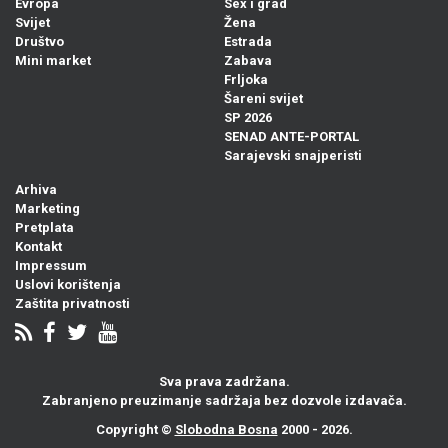
Evropa
Sex i grad
Svijet
Žena
Društvo
Estrada
Mini market
Zabava
Frljoka
Šareni svijet
SP 2026
SENAD ANTE-PORTAL
Sarajevski snajperisti
Arhiva
Marketing
Pretplata
Kontakt
Impressum
Uslovi korištenja
Zaštita privatnosti
Sva prava zadržana.
Zabranjeno preuzimanje sadržaja bez dozvole izdavača.
Copyright ©
Slobodna Bosna
2000 - 2026.