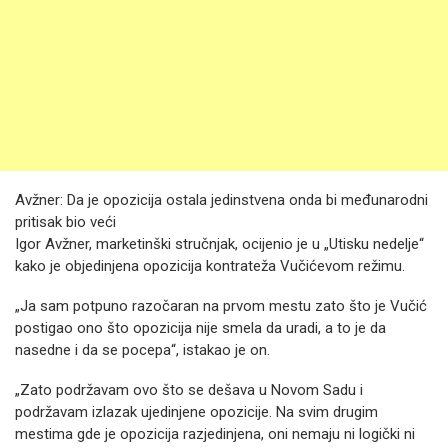
Avžner: Da je opozicija ostala jedinstvena onda bi međunarodni
pritisak bio veći
Igor Avžner, marketinški stručnjak, ocijenio je u „Utisku nedelje“
kako je objedinjena opozicija kontrateža Vučićevom režimu.
„Ja sam potpuno razočaran na prvom mestu zato što je Vučić
postigao ono što opozicija nije smela da uradi, a to je da
nasedne i da se pocepa“, istakao je on.
„Zato podržavam ovo što se dešava u Novom Sadu i
podržavam izlazak ujedinjene opozicije. Na svim drugim
mestima gde je opozicija razjedinjena, oni nemaju ni logički ni