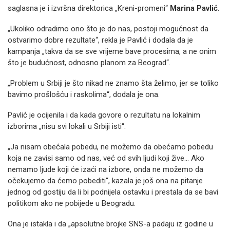
saglasna je i izvršna direktorica „Kreni-promeni“
Marina Pavlić
.
„Ukoliko odradimo ono što je do nas, postoji mogućnost da
ostvarimo dobre rezultate“, rekla je Pavlić i dodala da je
kampanja „takva da se sve vrijeme bave procesima, a ne onim
što je budućnost, odnosno planom za Beograd“.
„Problem u Srbiji je što nikad ne znamo šta želimo, jer se toliko
bavimo prošlošću i raskolima“, dodala je ona.
Pavlić je ocijenila i da kada govore o rezultatu na lokalnim
izborima „nisu svi lokali u Srbiji isti“.
„Ja nisam obećala pobedu, ne možemo da obećamo pobedu
koja ne zavisi samo od nas, već od svih ljudi koji žive… Ako
nemamo ljude koji će izaći na izbore, onda ne možemo da
očekujemo da ćemo pobediti“, kazala je još ona na pitanje
jednog od gostiju da li bi podnijela ostavku i prestala da se bavi
politikom ako ne pobijede u Beogradu.
Ona je istakla i da „apsolutne brojke SNS-a padaju iz godine u