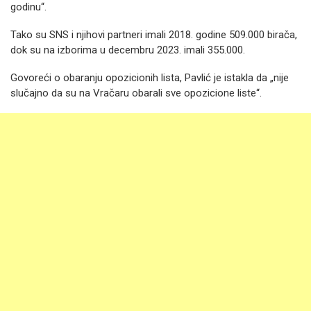
godinu“.
Tako su SNS i njihovi partneri imali 2018. godine 509.000 birača,
dok su na izborima u decembru 2023. imali 355.000.
Govoreći o obaranju opozicionih lista, Pavlić je istakla da „nije
slučajno da su na Vračaru obarali sve opozicione liste“.