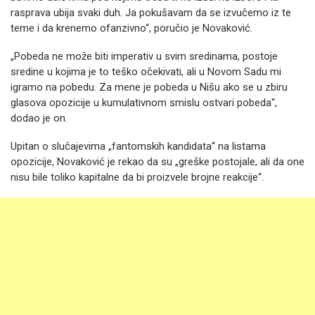
rasprava ubija svaki duh. Ja pokušavam da se izvučemo iz te
teme i da krenemo ofanzivno“, poručio je Novaković.
„Pobeda ne može biti imperativ u svim sredinama, postoje
sredine u kojima je to teško očekivati, ali u Novom Sadu mi
igramo na pobedu. Za mene je pobeda u Nišu ako se u zbiru
glasova opozicije u kumulativnom smislu ostvari pobeda“,
dodao je on.
Upitan o slučajevima „fantomskih kandidata“ na listama
opozicije, Novaković je rekao da su „greške postojale, ali da one
nisu bile toliko kapitalne da bi proizvele brojne reakcije“.