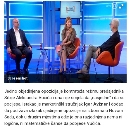
Screenshot
Jedino objedinjena opozicija je kontrateža režimu predsjednika
Srbije Aleksandra Vučića i ona nije smjela da „nasjedne“ i da se
pocijepa, istakao je marketinški stručnjak
Igor Avžner
i dodao
da podržava izlazak ujedinjene opozicije na izborima u Novom
Sadu, dok u drugim mjestima gdje je ona razjedinjena nema ni
logične, ni matematičke šanse da pobijede Vučića.