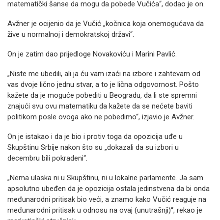
matematički šanse da mogu da pobede Vučića“, dodao je on.
Avžner je ocijenio da je Vučić „kočnica koja onemogućava da
žive u normalnoj i demokratskoj državi“.
On je zatim dao prijedloge Novakoviću i Marini Pavlić.
„Niste me ubedili, ali ja ću vam izaći na izbore i zahtevam od
vas dvoje lično jednu stvar, a to je lična odgovornost. Pošto
kažete da je moguće pobediti u Beogradu, da li ste spremni
znajući svu ovu matematiku da kažete da se nećete baviti
politikom posle ovoga ako ne pobedimo“, izjavio je Avžner.
On je istakao i da je bio i protiv toga da opozicija uđe u
Skupštinu Srbije nakon što su „dokazali da su izbori u
decembru bili pokradeni“.
„Nema ulaska ni u Skupštinu, ni u lokalne parlamente. Ja sam
apsolutno ubeđen da je opozicija ostala jedinstvena da bi onda
međunarodni pritisak bio veći, a znamo kako Vučić reaguje na
međunarodni pritisak u odnosu na ovaj (unutrašnji)“, rekao je