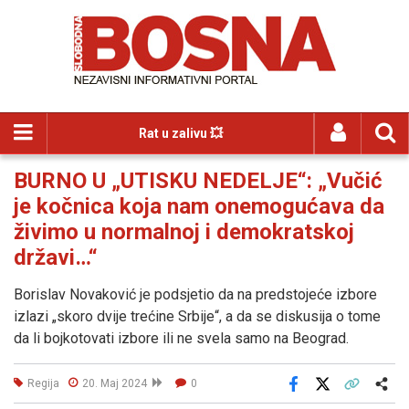
Rat u zalivu 💥
BURNO U „UTISKU NEDELJE“: „Vučić
je kočnica koja nam onemogućava da
živimo u normalnoj i demokratskoj
državi…“
Borislav Novaković je podsjetio da na predstojeće izbore
izlazi „skoro dvije trećine Srbije“, a da se diskusija o tome
da li bojkotovati izbore ili ne svela samo na Beograd.
Regija
20. Maj 2024
0
Facebook
X
Kopiraj link
Više