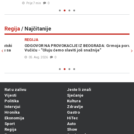
Prije 7 min
0
Regija
/ Najčitanije
Previous
N
REGIJA
R
ODGOVOR NA PROVOKACIJE IZ BEOGRADA: Grmoja poručio
HR
Vučiću - "Oluju ćemo slaviti još snažnije"
za
05. Avg. 2026
0
Rat u zalivu
Jeste li znali
Vijesti
Sjećanje
Politika
Kultura
Intervjui
Zdravlje
Hronika
Gastro
Ekonomija
HiTec
Sport
Auto
Regija
Show