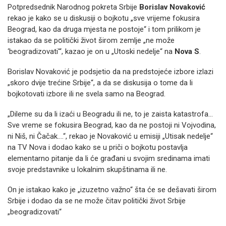
Potpredsednik Narodnog pokreta Srbije
Borislav Novaković
rekao je kako se u diskusiji o bojkotu „sve vrijeme fokusira
Beograd, kao da druga mjesta ne postoje“ i tom prilikom je
istakao da se politički život širom zemlje „ne može
‘beogradizovati'“, kazao je on u „Utoski nedelje“ na
Nova S
.
Borislav Novaković je podsjetio da na predstojeće izbore izlazi
„skoro dvije trećine Srbije“, a da se diskusija o tome da li
bojkotovati izbore ili ne svela samo na Beograd.
„Dileme su da li izaći u Beogradu ili ne, to je zaista katastrofa…
Sve vreme se fokusira Beograd, kao da ne postoji ni Vojvodina,
ni Niš, ni Čačak….“, rekao je Novaković u emisiji „Utisak nedelje“
na TV Nova i dodao kako se u priči o bojkotu postavlja
elementarno pitanje da li će građani u svojim sredinama imati
svoje predstavnike u lokalnim skupštinama ili ne.
On je istakao kako je „izuzetno važno“ šta će se dešavati širom
Srbije i dodao da se ne može čitav politički život Srbije
„beogradizovati“