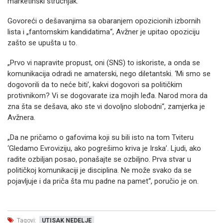
marketinški stručnjak.
Govoreći o dešavanjima sa obaranjem opozicionih izbornih
lista i „fantomskim kandidatima“, Avžner je upitao opoziciju
zašto se upušta u to.
„Prvo vi napravite propust, oni (SNS) to iskoriste, a onda se
komunikacija odradi ne amaterski, nego diletantski. ‘Mi smo se
dogovorili da to neće biti’, kakvi dogovori sa političkim
protivnikom? Vi se dogovarate iza mojih leđa. Narod mora da
zna šta se dešava, ako ste vi dovoljno slobodni“, zamjerka je
Avžnera.
„Da ne pričamo o gafovima koji su bili isto na tom Tviteru
‘Gledamo Evroviziju, ako pogrešimo kriva je Irska’. Ljudi, ako
radite ozbiljan posao, ponašajte se ozbiljno. Prva stvar u
političkoj komunikaciji je disciplina. Ne može svako da se
pojavljuje i da priča šta mu padne na pamet“, poručio je on.
Tagovi:
UTISAK NEDELJE