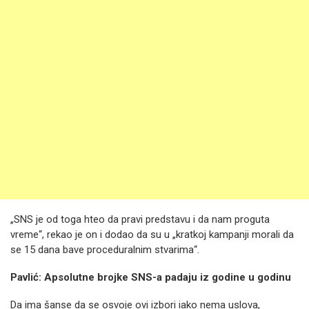
„SNS je od toga hteo da pravi predstavu i da nam proguta
vreme“, rekao je on i dodao da su u „kratkoj kampanji morali da
se 15 dana bave proceduralnim stvarima“.
Pavlić: Apsolutne brojke SNS-a padaju iz godine u godinu
Da ima šanse da se osvoje ovi izbori iako nema uslova,