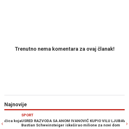
Trenutno nema komentara za ovaj članak!
Najnovije
Previous
N
SPORT
S
oja
USRED RAZVODA SA ANOM IVANOVIĆ KUPIO VILU LJUBAVNICI:
MA
Bastian Schweinsteiger iskeširao milione za novi dom
NB