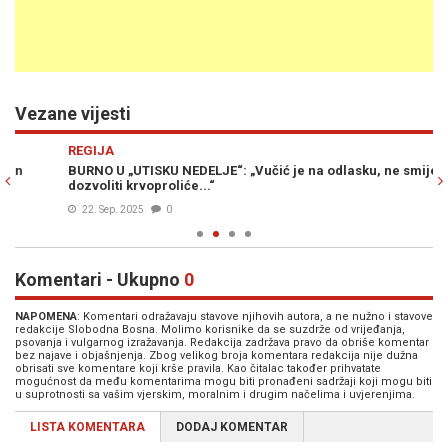
Vezane vijesti
Previous
N
REGIJA
R
BURNO U „UTISKU NEDELJE“: „Vučić je na odlasku, ne smijemo
BU
dozvoliti krvoproliće...“
Đi
22. Sep. 2025
0
Komentari - Ukupno
0
NAPOMENA
: Komentari odražavaju stavove njihovih autora, a ne nužno i stavove
redakcije Slobodna Bosna. Molimo korisnike da se suzdrže od vrijeđanja,
psovanja i vulgarnog izražavanja. Redakcija zadržava pravo da obriše komentar
bez najave i objašnjenja. Zbog velikog broja komentara redakcija nije dužna
obrisati sve komentare koji krše pravila. Kao čitalac također prihvatate
mogućnost da među komentarima mogu biti pronađeni sadržaji koji mogu biti
u suprotnosti sa vašim vjerskim, moralnim i drugim načelima i uvjerenjima.
LISTA KOMENTARA
DODAJ KOMENTAR