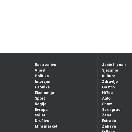
Rat u zalivu
Jeste li znali
Vijesti
Sjećanje
Politika
Kultura
Intervjui
Zdravlje
Hronika
Gastro
Ekonomija
HiTec
Sport
Auto
Regija
Show
Evropa
Sex i grad
Svijet
Žena
Društvo
Estrada
Mini market
Zabava
Frljoka