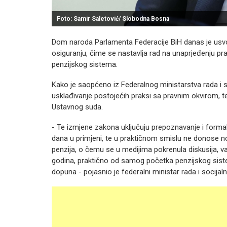
Foto: Samir Saletović/ Slobodna Bosna
Dom naroda Parlamenta Federacije BiH danas je usvo
osiguranju, čime se nastavlja rad na unaprjeđenju pr
penzijskog sistema.
Kako je saopćeno iz Federalnog ministarstva rada i so
usklađivanje postojećih praksi sa pravnim okvirom, 
Ustavnog suda.
- Te izmjene zakona uključuju prepoznavanje i forma
dana u primjeni, te u praktičnom smislu ne donose no
penzija, o čemu se u medijima pokrenula diskusija, v
godina, praktično od samog početka penzijskog siste
dopuna - pojasnio je federalni ministar rada i socijaln