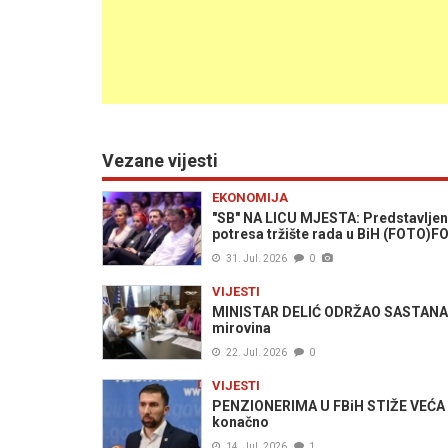
Vezane vijesti
EKONOMIJA
"SB" NA LICU MJESTA: Predstavljen 
potresa tržište rada u BiH (FOTO)F
31. Jul. 2026
0
VIJESTI
MINISTAR DELIĆ ODRŽAO SASTANAK 
mirovina
22. Jul. 2026
0
VIJESTI
PENZIONERIMA U FBiH STIŽE VEĆA UP
konačno
14. Jul. 2026
1