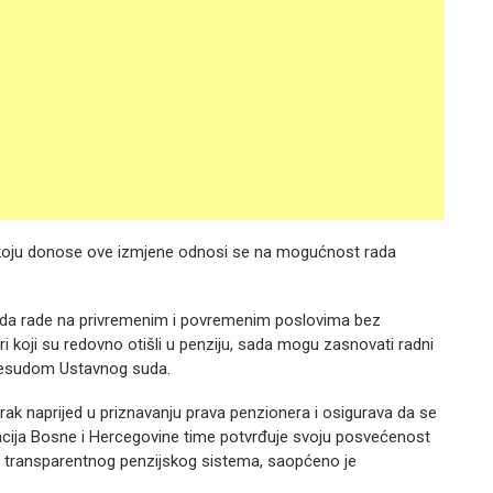
r, koju donose ove izmjene odnosi se na mogućnost rada
o da rade na privremenim i povremenim poslovima bez
koji su redovno otišli u penziju, sada mogu zasnovati radni
resudom Ustavnog suda.
rak naprijed u priznavanju prava penzionera i osigurava da se
acija Bosne i Hercegovine time potvrđuje svoju posvećenost
 i transparentnog penzijskog sistema, saopćeno je