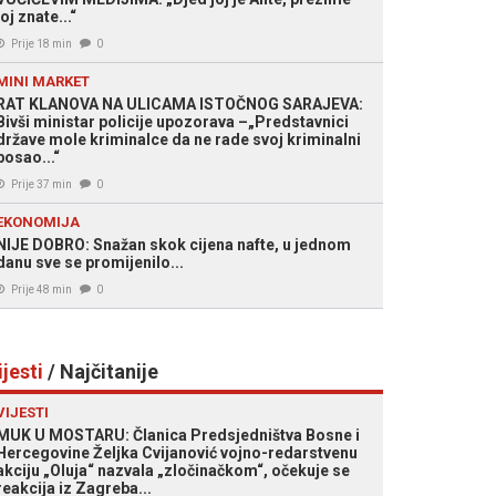
joj znate...“
Prije 18 min
0
MINI MARKET
RAT KLANOVA NA ULICAMA ISTOČNOG SARAJEVA:
Bivši ministar policije upozorava –„Predstavnici
države mole kriminalce da ne rade svoj kriminalni
posao...“
Prije 37 min
0
EKONOMIJA
NIJE DOBRO: Snažan skok cijena nafte, u jednom
danu sve se promijenilo...
Prije 48 min
0
ijesti
/ Najčitanije
VIJESTI
MUK U MOSTARU: Članica Predsjedništva Bosne i
Hercegovine Željka Cvijanović vojno-redarstvenu
akciju „Oluja“ nazvala „zločinačkom“, očekuje se
reakcija iz Zagreba...