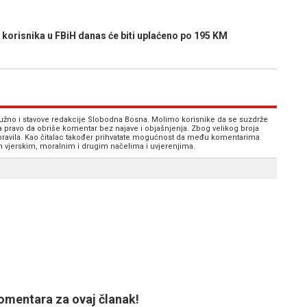
korisnika u FBiH danas će biti uplaćeno po 195 KM
 nužno i stavove redakcije Slobodna Bosna. Molimo korisnike da se suzdrže
va pravo da obriše komentar bez najave i objašnjenja. Zbog velikog broja
 pravila. Kao čitalac također prihvatate mogućnost da među komentarima
im vjerskim, moralnim i drugim načelima i uvjerenjima.
mentara za ovaj članak!