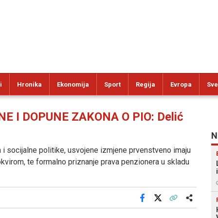
i
Hronika
Ekonomija
Sport
Regija
Evropa
Sve
 I DOPUNE ZAKONA O PIO: Delić
N
i socijalne politike, usvojene izmjene prvenstveno imaju
 okvirom, te formalno priznanje prava penzionera u skladu
Facebook
X
Kopiraj link
Više