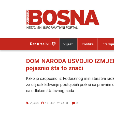
Rat u zalivu 💥
Vijesti
Politika
Intervju
DOM NARODA USVOJIO IZMJENE
pojasnio šta to znači
Kako je saopćeno iz Federalnog ministarstva rada 
za cilj usklađivanje postojećih praksi sa pravnim
sa odlukom Ustavnog suda.
Vijesti
12. Jun. 2024
0