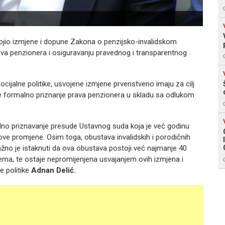
jio izmjene i dopune Zakona o penzijsko-invalidskom
ava penzionera i osiguravanju pravednog i transparentnog
cijalne politike, usvojene izmjene prvenstveno imaju za cilj
te formalno priznanje prava penzionera u skladu sa odlukom
lno priznavanje presude Ustavnog suda koja je već godinu
ve promjene. Osim toga, obustava invalidskih i porodičnih
ažno je istaknuti da ova obustava postoji već najmanje 40
ma, te ostaje nepromijenjena usvajanjem ovih izmjena i
e politike
Adnan Delić.