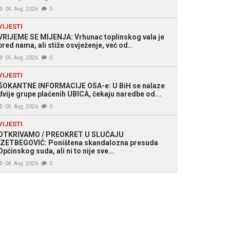
04. Avg. 2026
0
VIJESTI
VRIJEME SE MIJENJA: Vrhunac toplinskog vala je
pred nama, ali stiže osvježenje, već od..
05. Avg. 2026
0
VIJESTI
ŠOKANTNE INFORMACIJE OSA-e: U BiH se nalaze
dvije grupe plaćenih UBICA, čekaju naredbe od...
05. Avg. 2026
0
VIJESTI
OTKRIVAMO / PREOKRET U SLUČAJU
IZETBEGOVIĆ: Poništena skandalozna presuda
Općinskog suda, ali ni to nije sve...
04. Avg. 2026
0