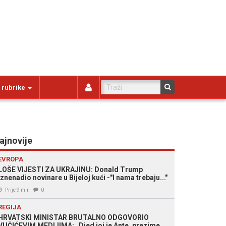
 rubrike
ajnovije
EVROPA
LOŠE VIJESTI ZA UKRAJINU: Donald Trump
iznenadio novinare u Bijeloj kući -"I nama trebaju..."
Prije 9 min
0
REGIJA
HRVATSKI MINISTAR BRUTALNO ODGOVORIO
VUČIĆEVIM MEDIJIMA: „Djed joj je Ante, prezime